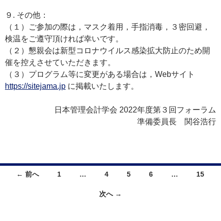
９. その他：
（１）ご参加の際は，マスク着用，手指消毒，３密回避，
検温をご遵守頂ければ幸いです。
（２）懇親会は新型コロナウイルス感染拡大防止のため開
催を控えさせていただきます。
（３）プログラム等に変更がある場合は，Webサイト
https://sitejama.jp
に掲載いたします。
日本管理会計学会 2022年度第３回フォーラム
準備委員長 関谷浩行
投
← 前へ
1
…
4
5
6
…
15
稿
ナ
次へ →
ビ
ゲ