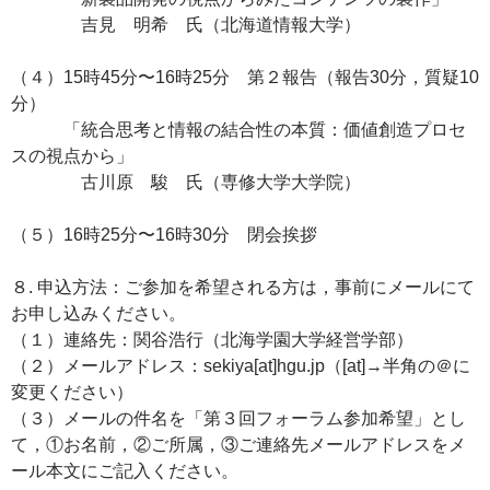
吉見 明希 氏（北海道情報大学）
（４）15時45分〜16時25分 第２報告（報告30分，質疑10
分）
「統合思考と情報の結合性の本質：価値創造プロセ
スの視点から」
古川原 駿 氏（専修大学大学院）
（５）16時25分〜16時30分 閉会挨拶
８. 申込方法：ご参加を希望される方は，事前にメールにて
お申し込みください。
（１）連絡先：関谷浩行（北海学園大学経営学部）
（２）メールアドレス：sekiya[at]hgu.jp（[at]→半角の＠に
変更ください）
（３）メールの件名を「第３回フォーラム参加希望」とし
て，①お名前，②ご所属，③ご連絡先メールアドレスをメ
ール本文にご記入ください。