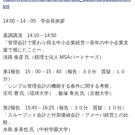
tml
14:00 − 14：05 学会長挨拶
基調講演 14:10 – 14:50
「管理会計で変わり得る中小企業経営―長年の中小企業支
援で感じたことー」
淡路 俊彦 氏（税理士法人 MSAパートナーズ）
第1報告 15：00 – 15：40 （報告：３０分 質疑：１０
分）
「シンプル管理会計の機能する条件に関する考察」
庄司 豊 氏（琉球大学），飯塚 隼光 氏（京都大学）
第2報告 15:45 – 16:25（報告：３０分 質疑：１０分）
「スループット会計と付加価値会計・アメーバ経営との比
較」
水島 多美也 氏（中村学園大学）