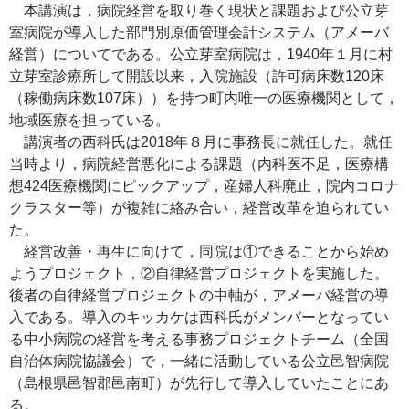
本講演は，病院経営を取り巻く現状と課題および公立芽
室病院が導入した部門別原価管理会計システム（アメーバ
経営）についてである。公立芽室病院は，1940年１月に村
立芽室診療所して開設以来，入院施設（許可病床数120床
（稼働病床数107床））を持つ町内唯一の医療機関として，
地域医療を担っている。
講演者の西科氏は2018年８月に事務長に就任した。就任
当時より，病院経営悪化による課題（内科医不足，医療構
想424医療機関にピックアップ，産婦人科廃止，院内コロナ
クラスター等）が複雑に絡み合い，経営改革を迫られてい
た。
経営改善・再生に向けて，同院は①できることから始め
ようプロジェクト，②自律経営プロジェクトを実施した。
後者の自律経営プロジェクトの中軸が，アメーバ経営の導
入である。導入のキッカケは西科氏がメンバーとなってい
る中小病院の経営を考える事務プロジェクトチーム（全国
自治体病院協議会）で，一緒に活動している公立邑智病院
（島根県邑智郡邑南町）が先行して導入していたことにあ
る。