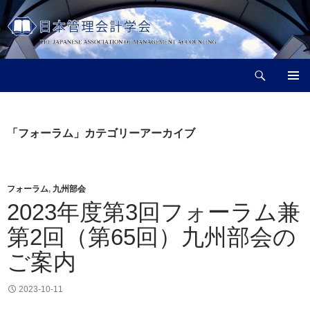
コ
ン
テ
ン
検
ツ
日本管理会計学会
索
へ
メインメ
ス
ニュー
キ
「フォーラム」カテゴリーアーカイブ
ッ
プ
フォーラム
,
九州部会
2023年度第3回フォーラム兼
第2回（第65回）九州部会の
ご案内
2023-10-11