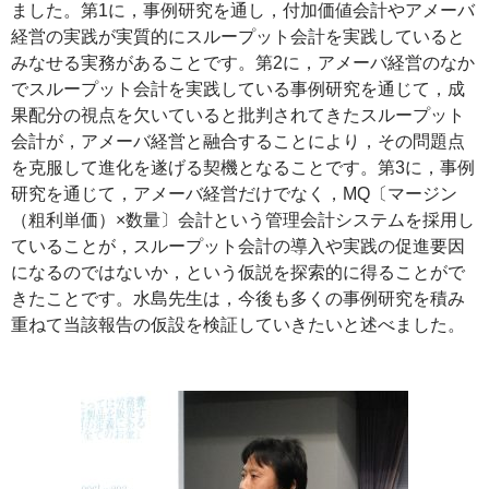
ました。第1に，事例研究を通し，付加価値会計やアメーバ
経営の実践が実質的にスループット会計を実践していると
みなせる実務があることです。第2に，アメーバ経営のなか
でスループット会計を実践している事例研究を通じて，成
果配分の視点を欠いていると批判されてきたスループット
会計が，アメーバ経営と融合することにより，その問題点
を克服して進化を遂げる契機となることです。第3に，事例
研究を通じて，アメーバ経営だけでなく，MQ〔マージン
（粗利単価）×数量〕会計という管理会計システムを採用し
ていることが，スループット会計の導入や実践の促進要因
になるのではないか，という仮説を探索的に得ることがで
きたことです。水島先生は，今後も多くの事例研究を積み
重ねて当該報告の仮設を検証していきたいと述べました。