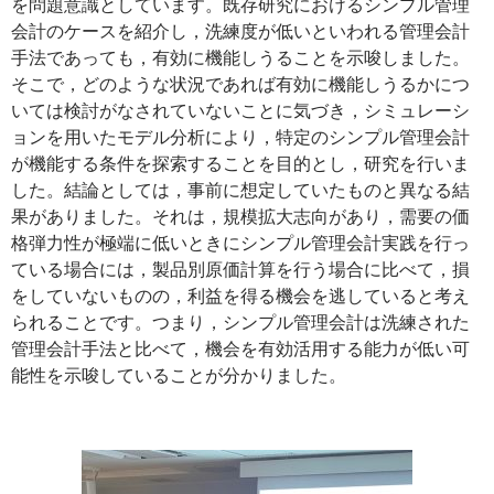
を問題意識としています。既存研究におけるシンプル管理
会計のケースを紹介し，洗練度が低いといわれる管理会計
手法であっても，有効に機能しうることを示唆しました。
そこで，どのような状況であれば有効に機能しうるかにつ
いては検討がなされていないことに気づき，シミュレーシ
ョンを用いたモデル分析により，特定のシンプル管理会計
が機能する条件を探索することを目的とし，研究を行いま
した。結論としては，事前に想定していたものと異なる結
果がありました。それは，規模拡大志向があり，需要の価
格弾力性が極端に低いときにシンプル管理会計実践を行っ
ている場合には，製品別原価計算を行う場合に比べて，損
をしていないものの，利益を得る機会を逃していると考え
られることです。つまり，シンプル管理会計は洗練された
管理会計手法と比べて，機会を有効活用する能力が低い可
能性を示唆していることが分かりました。