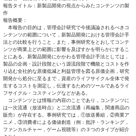
報告タイトル：新製品開発の視点からみたコンテンツの製
作
報告概要：
本報告の目的は，管理会計研究で今後議論されるべきコ
ンテンツの範囲について，新製品開発における管理会計手
法との比較を行うこと，また，事例研究をとおしてコンテ
ンツが商業上どの範囲に影響を及ぼすかを明らかにするこ
とにある。新製品開発にかかわる管理会計手法としては，
製品の企画・設計段階という源流段階で機能とコストを作
り込む全社的な原価低減と利益管理を図る原価企画，研究
開発から処分に至るまで，資産のライフサイクル全体で発
生するコストを測定し，伝達するためのツールであるライ
フサイクル・コスティングなどがある。
コンテンツとは情報の内容のことであり，コンテンツに
は一次流通（放送時点）と二次流通（再編集，関連商品の
販売）が存在する。事例研究では，①放送番組，②商業ア
ニメ，③消費者による価値創造（例：批評・ランキング，
ファンカルチャー，ゲーム視聴等）の３つのタイプが紹介