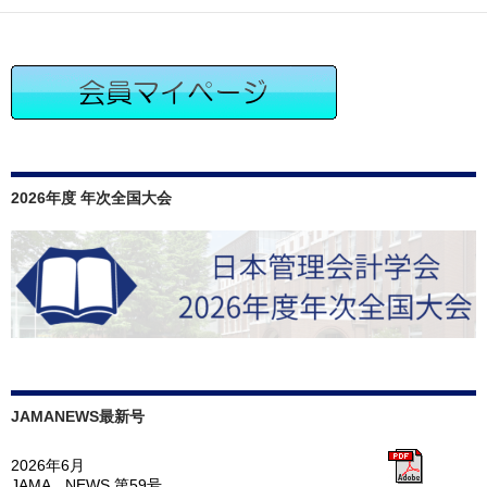
ー
シ
ョ
ン
2026年度 年次全国大会
JAMANEWS最新号
2026年6月
JAMA NEWS 第59号