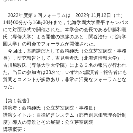
2022-11-14
2022年度第３回フォーラムは，2022年11月12日（土）
14時00分から16時30分まで，北海学園大学豊平キャンパス
にて対面形式で開催された。本学会の会長である伊藤和憲
氏（専修大学）よる開催の挨拶のあと，関谷浩行（北海学
園大学）の司会でフォーラムが開催された。
今回は，基調講演として西科純氏（公立芽室病院・事務
長），研究報告として，吉見明希氏（北海道情報大学），
古川原駿氏（専修大学大学院）による３名の報告が行われ
た。当日の参加者は33名で，いずれの講演者・報告者にも
質問とコメントが多数あり，非常に活発なフォーラムとな
った。
【第１報告】
講演者：西科純氏（公立芽室病院・事務長）
講演タイトル：自律経営システム（部門別原価管理会計制
度）導入の背景とその展望：公立芽室病院
講演概要：