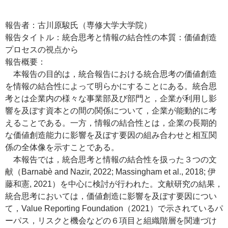
報告者：古川原駿氏（専修大学大学院）
報告タイトル：統合思考と情報の結合性の本質：価値創造
プロセスの視点から
報告概要：
本報告の目的は，統合報告における統合思考の価値創造
を情報の結合性によって明らかにすることにある。統合思
考とは企業内の様々な事業部及び部門と，企業が利用し影
響を及ぼす資本との間の関係について，企業が能動的に考
えることである。一方，情報の結合性とは，企業の長期的
な価値創造能力に影響を及ぼす要因の組み合わせと相互関
係の全体像を示すことである。
本報告では，統合思考と情報の結合性を扱った３つの文
献（Barnabè and Nazir, 2022; Massingham et al., 2018; 伊
藤和憲, 2021）を中心に検討が行われた。文献研究の結果，
統合思考においては，価値創造に影響を及ぼす要因につい
て，Value Reporting Foundation（2021）で示されているパ
ーパス，リスクと機会などの６項目と組織階層を関連づけ