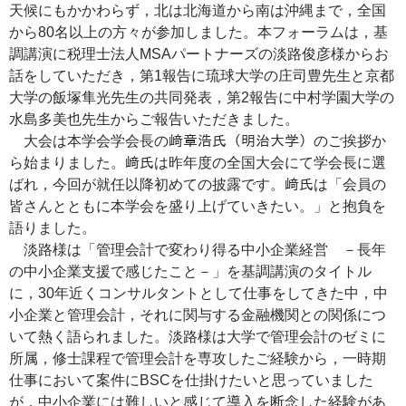
天候にもかかわらず，北は北海道から南は沖縄まで，全国
から80名以上の方々が参加しました。本フォーラムは，基
調講演に税理士法人MSAパートナーズの淡路俊彦様からお
話をしていただき，第1報告に琉球大学の庄司豊先生と京都
大学の飯塚隼光先生の共同発表，第2報告に中村学園大学の
水島多美也先生からご報告いただきました。
大会は本学会学会長の﨑章浩氏（明治大学）のご挨拶か
ら始まりました。﨑氏は昨年度の全国大会にて学会長に選
ばれ，今回が就任以降初めての披露です。﨑氏は「会員の
皆さんとともに本学会を盛り上げていきたい。」と抱負を
語りました。
淡路様は「管理会計で変わり得る中小企業経営 －長年
の中小企業支援で感じたこと－」を基調講演のタイトル
に，30年近くコンサルタントとして仕事をしてきた中，中
小企業と管理会計，それに関与する金融機関との関係につ
いて熱く語られました。淡路様は大学で管理会計のゼミに
所属，修士課程で管理会計を専攻したご経験から，一時期
仕事において案件にBSCを仕掛けたいと思っていました
が，中小企業には難しいと感じて導入を断念した経験があ