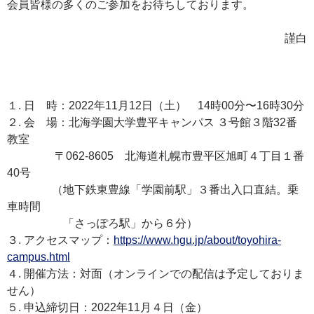
会員皆様の多くのご参加をお待ちしております。
謹白
１. 日 時：2022年11月12日（土） 14時00分〜16時30分
２. 会 場：北海学園大学豊平キャンパス ３号館３階32番
教室
〒062-8605 北海道札幌市豊平区旭町４丁目１番
40号
（地下鉄東豊線「学園前駅」３番出入口直結。乗
車時間
「さっぽろ駅」から６分）
３. アクセスマップ：
https://www.hgu.jp/about/toyohira-
campus.html
４. 開催方法：対面（オンラインでの配信は予定しておりま
せん）
５. 申込締切日：2022年11月４日（金）