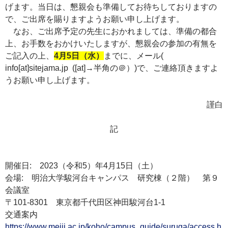
げます。当日は、懇親会も準備してお待ちしておりますの
で、ご出席を賜りますようお願い申し上げます。
なお、ご出席予定の先生におかれましては、準備の都合
上、お手数をおかけいたしますが、懇親会の参加の有無を
ご記入の上、
4月5日（水）
までに、メール(
info[at]sitejama.jp ([at]→半角の＠）)で、ご連絡頂きますよ
うお願い申し上げます。
謹白
記
開催日: 2023（令和5）年4月15日（土）
会場: 明治大学駿河台キャンパス 研究棟（２階） 第９
会議室
〒101-8301 東京都千代田区神田駿河台1-1
交通案内
https://www.meiji.ac.jp/koho/campus_guide/suruga/access.h