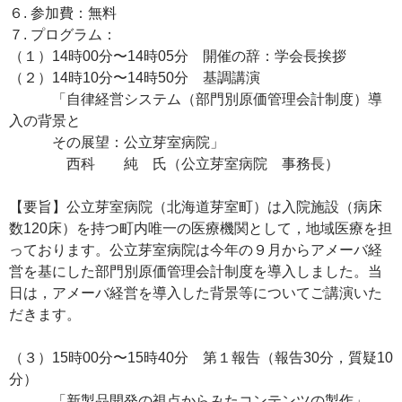
６. 参加費：無料
７. プログラム：
（１）14時00分〜14時05分 開催の辞：学会長挨拶
（２）14時10分〜14時50分 基調講演
「自律経営システム（部門別原価管理会計制度）導
入の背景と
その展望：公立芽室病院」
西科 純 氏（公立芽室病院 事務長）
【要旨】公立芽室病院（北海道芽室町）は入院施設（病床
数120床）を持つ町内唯一の医療機関として，地域医療を担
っております。公立芽室病院は今年の９月からアメーバ経
営を基にした部門別原価管理会計制度を導入しました。当
日は，アメーバ経営を導入した背景等についてご講演いた
だきます。
（３）15時00分〜15時40分 第１報告（報告30分，質疑10
分）
「新製品開発の視点からみたコンテンツの製作」