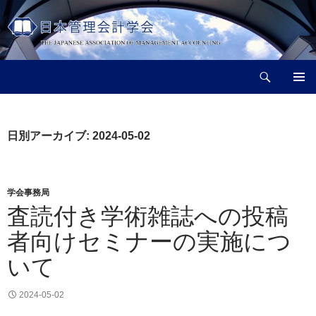
コ
ン
テ
ン
検
ツ
日本管理会計学会
索
へ
メインメ
ス
ニュー
キ
日別アーカイブ: 2024-05-02
ッ
プ
学会事務局
査読付き学術雑誌への投稿
者向けセミナーの実施につ
いて
2024-05-02