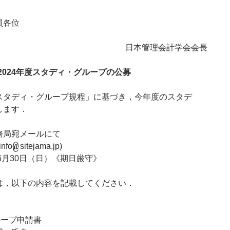
員各位
日本管理会計学会会長
2024年度スタディ・グループの公募
スタディ・グループ規程」に基づき，今年度のスタデ
します．
務局宛メールにて
fo
sitejama.jp)
年6月30日（日）《期日厳守》
は，以下の内容を記載してください．
ループ申請書