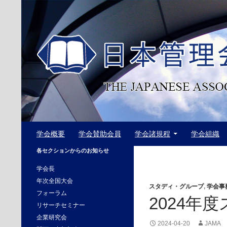
コ
ン
テ
ン
ツ
へ
ス
キ
ッ
プ
検
日本管理会計学会
学会概要
学会賛助会員
学会諸規程
学会組織
索
The Japanese Association of
各セクションからのお知らせ
Management Accounting
学会長
年次全国大会
スタディ・グループ
,
学会事
フォーラム
2024年
リサーチセミナー
企業研究会
2024-04-20
JAMA