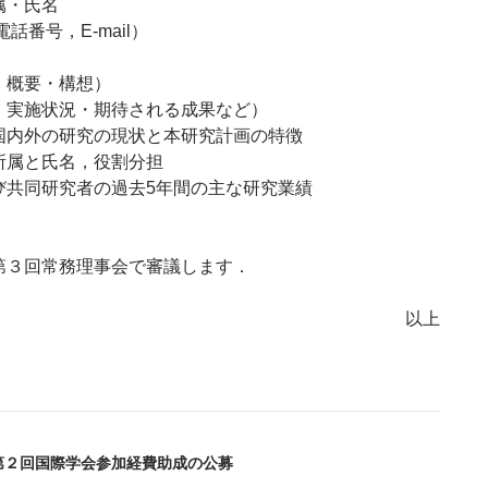
・氏名
番号，E-mail）
・概要・構想）
・実施状況・期待される成果など）
国内外の研究の現状と本研究計画の特徴
所属と氏名，役割分担
び共同研究者の過去5年間の主な研究業績
第３回常務理事会で審議します．
以上
度第２回国際学会参加経費助成の公募