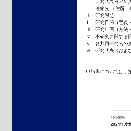
研究代表者の所属
連絡先 （住所，電話
Ⅰ 研究課題
Ⅱ 研究目的（意義
Ⅲ 研究計画（方法
Ⅳ 本研究に関する
Ⅴ 各共同研究者の
Ⅵ 研究代表者およ
—————————
申請書については，
投
前の投稿
稿
2024年
ナ