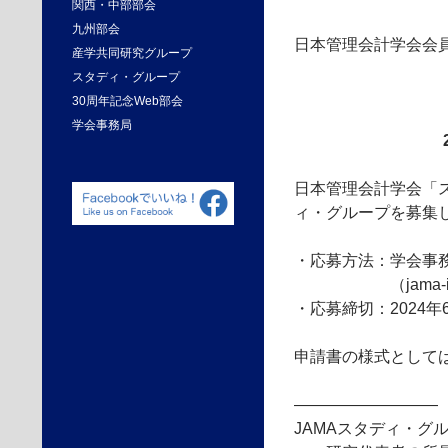
関西・中部部会
九州部会
日本管理会計学会会
産学共同研究グループ
スタディ・グループ
30周年記念Web部会
学会事務局
日本管理会計学会「
ィ・グループを募集
・応募方法：学会事
（jama-in
・応募締切：2024
申請書の様式として
—————————
JAMAスタディ・グ