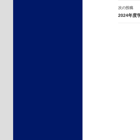
ビ
次の投稿
ゲ
2024年
ー
シ
ョ
ン