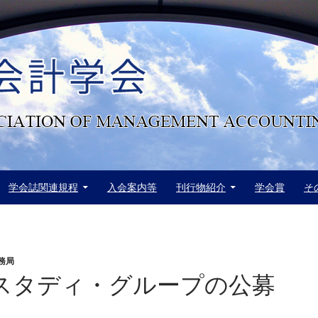
学会誌関連規程
入会案内等
刊行物紹介
学会賞
そ
務局
度スタディ・グループの公募