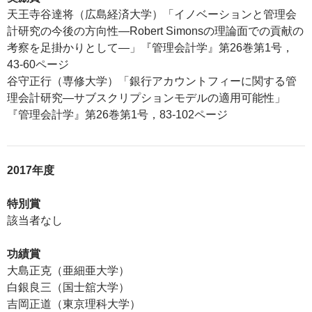
天王寺谷達将（広島経済大学）「イノベーションと管理会
計研究の今後の方向性―Robert Simonsの理論面での貢献の
考察を足掛かりとして―」『管理会計学』第26巻第1号，
43-60ページ
谷守正行（専修大学）「銀行アカウントフィーに関する管
理会計研究―サブスクリプションモデルの適用可能性」
『管理会計学』第26巻第1号，83-102ページ
2017年度
特別賞
該当者なし
功績賞
大島正克（亜細亜大学）
白銀良三（国士舘大学）
吉岡正道（東京理科大学）