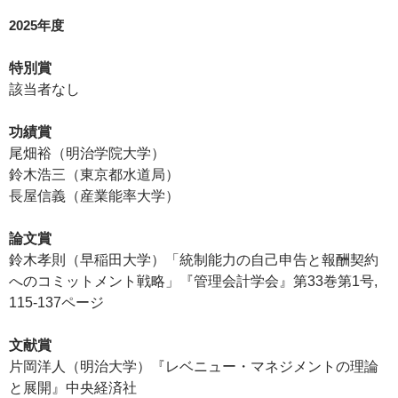
2025年度
特別賞
該当者なし
功績賞
尾畑裕（明治学院大学）
鈴木浩三（東京都水道局）
長屋信義（産業能率大学）
論文賞
鈴木孝則（早稲田大学）「統制能力の自己申告と報酬契約
へのコミットメント戦略」『管理会計学会』第33巻第1号,
115-137ページ
文献賞
片岡洋人（明治大学）『レベニュー・マネジメントの理論
と展開』中央経済社