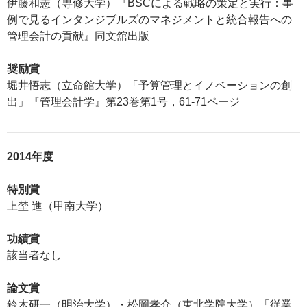
伊藤和憲（専修大学）『BSCによる戦略の策定と実行：事
例で見るインタンジブルズのマネジメントと統合報告への
管理会計の貢献』同文舘出版
奨励賞
堀井悟志（立命館大学）「予算管理とイノベーションの創
出」『管理会計学』第23巻第1号，61-71ページ
2014年度
特別賞
上埜 進（甲南大学）
功績賞
該当者なし
論文賞
鈴木研一（明治大学）・松岡孝介（東北学院大学）「従業