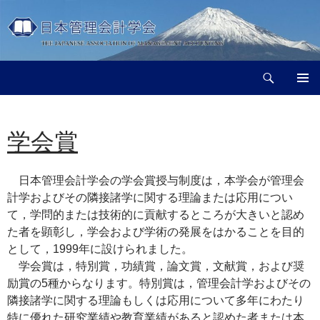
コ
ン
テ
ン
検
ツ
日本管理会計学会
索
へ
メインメ
ス
ニュー
キ
学会賞
ッ
プ
日本管理会計学会の学会賞授与制度は，本学会が管理会
計学およびその隣接諸学に関する理論または応用につい
て，学問的または技術的に貢献するところが大きいと認め
た者を顕彰し，学会および学術の発展をはかることを目的
として，1999年に設けられました。
学会賞は，特別賞，功績賞，論文賞，文献賞，および奨
励賞の5種からなります。特別賞は，管理会計学およびその
隣接諸学に関する理論もしくは応用について多年にわたり
特に優れた研究業績や教育業績があると認めた者または本