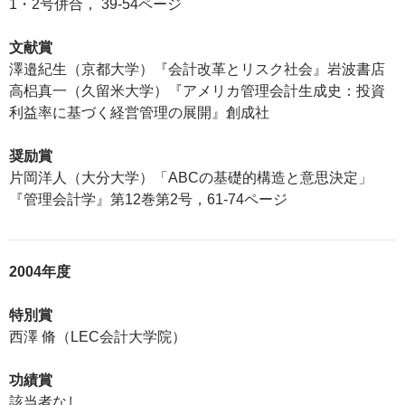
1・2号併合， 39-54ページ
文献賞
澤邉紀生（京都大学）『会計改革とリスク社会』岩波書店
高梠真一（久留米大学）『アメリカ管理会計生成史：投資
利益率に基づく経営管理の展開』創成社
奨励賞
片岡洋人（大分大学）「ABCの基礎的構造と意思決定」
『管理会計学』第12巻第2号，61-74ページ
2004年度
特別賞
西澤 脩（LEC会計大学院）
功績賞
該当者なし