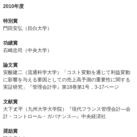
2010年度
特別賞
門田安弘（目白大学）
功績賞
石崎忠司（中央大学）
論文賞
安酸建二（流通科学大学）「コスト変動を通じて利益変動
に影響を与える要因としての売上高予測の重要性に関する
実証研究」『管理会計学』第18巻第1号，3-17ページ
文献賞
大下
平（九州大学大学院）『現代フランス管理会計―会
計・コントロール・ガバナンス―』中央経済社
奨励賞