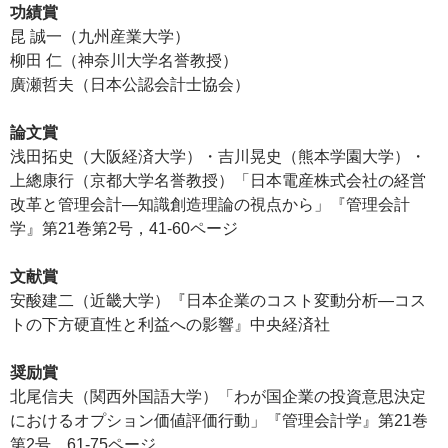
功績賞
昆 誠一（九州産業大学）
柳田 仁（神奈川大学名誉教授）
廣瀬哲夫（日本公認会計士協会）
論文賞
浅田拓史（大阪経済大学）・吉川晃史（熊本学園大学）・
上總康行（京都大学名誉教授）「日本電産株式会社の経営
改革と管理会計―知識創造理論の視点から」『管理会計
学』第21巻第2号，41-60ページ
文献賞
安酸建二（近畿大学）『日本企業のコスト変動分析―コス
トの下方硬直性と利益への影響』中央経済社
奨励賞
北尾信夫（関西外国語大学）「わが国企業の投資意思決定
におけるオプション価値評価行動」『管理会計学』第21巻
第2号，61-75ページ