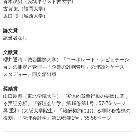
青木茂男（茨城キリスト教大学）
古賀 勉（福岡大学）
坂口 博（城西大学）
論文賞
該当者なし
文献賞
櫻井通晴（城西国際大学）『コーポレート・レピュテーシ
ョンの測定と管理―「企業の評判管理」の理論とケース・
スタディ―』同文舘出版
奨励賞
山口朋泰（東北学院大学）「実体的裁量行動の要因に関す
る実証分析」『管理会計学』第19巻第1号，57-76ページ
呉 重和（大阪大学院生）「報酬契約における非財務指標の
役割」『管理会計学』第19巻第1号，35-56ページ