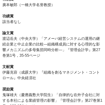
廣本敏郎（一橋大学名誉教授）
功績賞
該当者なし
論文賞
渡辺岳夫（中央大学）「アメーバ経営システムの運用の継
続企業と中止企業の比較―組織構成員に対する心理的な影
響メカニズムの多母集団同時分析―」『管理会計学』第27
巻第1号，35-55ページ
文献賞
伊藤克容（成蹊大学）『組織を創るマネジメント・コント
ロール』中央経済社
奨励賞
鬼塚雄大（慶應義塾大学院生）「自律的な在外子会社に対
する本社による業績管理の影響」『管理会計学』第27巻第1