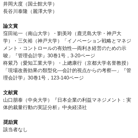
井岡大度（国士館大学）
長谷川泰隆（麗澤大学）
論文賞
窪田祐一（南山大学）・劉美玲（鹿児島大学・神戸大
学）・三矢裕（神戸大学）「イノベーション戦略とマネジ
メント・コントロールの有効性―両利き経営のための示
唆」『管理会計学』30巻1号，3-20ページ
柊紫乃（愛知工業大学）・上總康行（京都大学名誉教授）
「現場改善効果の類型化―会計的視点からの考察―」『管
理会計学』30巻1号，123-140ページ
文献賞
山口朋泰（中央大学）『日本企業の利益マネジメント：実
体的裁量行動の実証分析』中央経済社
奨励賞
該当者なし