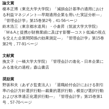
論文賞
榎本正博（東北大学大学院）「減損会計基準の適用におけ
る利益マネジメント―早期適用企業を用いた実証分析―」
『管理会計学』第15巻第2号，41-56ページ
鈴木浩三（東京都水道局）・小倉昇（筑波大学大学院）
「M＆Aと提携が財務業績に及ぼす影響―コスト低減の視点
を交えた企業間関係の効果測定―」『管理会計学』第15巻
第2号，77-91ページ
文献賞
挽文子（一橋大学大学院）『管理会計の進化－日本企業に
みる進化の過程』森山書店
奨励賞
野坂和夫（あずさ監査法人）「退職給付会計における割引
率の会計方針選択行動―裁量的選択行動，横並び選択行動
および水準適正化選択行動―」『管理会計学』第15巻第1
号，57-70ページ