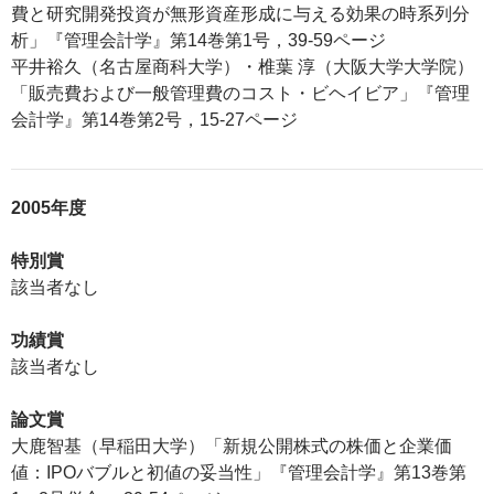
費と研究開発投資が無形資産形成に与える効果の時系列分
析」『管理会計学』第14巻第1号，39-59ページ
平井裕久（名古屋商科大学）・椎葉 淳（大阪大学大学院）
「販売費および一般管理費のコスト・ビヘイビア」『管理
会計学』第14巻第2号，15-27ページ
2005年度
特別賞
該当者なし
功績賞
該当者なし
論文賞
大鹿智基（早稲田大学）「新規公開株式の株価と企業価
値：IPOバブルと初値の妥当性」『管理会計学』第13巻第