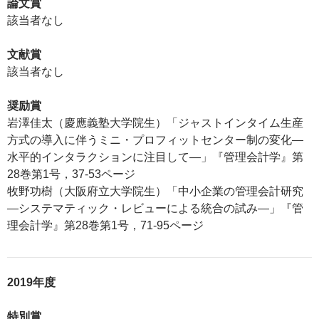
論文賞
該当者なし
文献賞
該当者なし
奨励賞
岩澤佳太（慶應義塾大学院生）「ジャストインタイム生産
方式の導入に伴うミニ・プロフィットセンター制の変化―
水平的インタラクションに注目して―」『管理会計学』第
28巻第1号，37-53ページ
牧野功樹（大阪府立大学院生）「中小企業の管理会計研究
―システマティック・レビューによる統合の試み―」『管
理会計学』第28巻第1号，71-95ページ
2019年度
特別賞