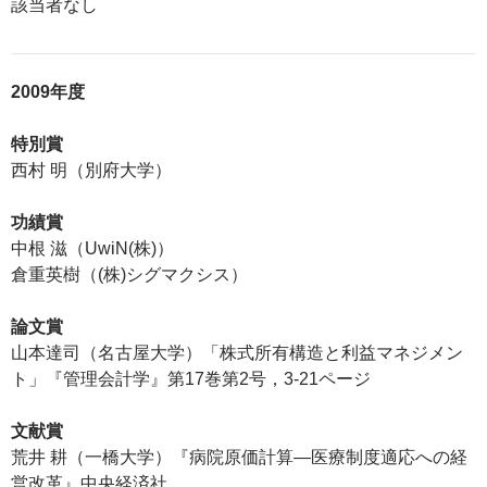
該当者なし
2009年度
特別賞
西村 明（別府大学）
功績賞
中根 滋（UwiN(株)）
倉重英樹（(株)シグマクシス）
論文賞
山本達司（名古屋大学）「株式所有構造と利益マネジメン
ト」『管理会計学』第17巻第2号，3-21ページ
文献賞
荒井 耕（一橋大学）『病院原価計算―医療制度適応への経
営改革』中央経済社