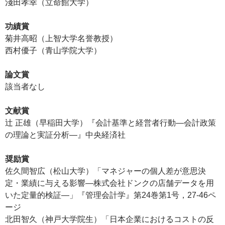
淺田孝幸（立命館大学）
功績賞
菊井高昭（上智大学名誉教授）
西村優子（青山学院大学）
論文賞
該当者なし
文献賞
辻 正雄（早稲田大学）『会計基準と経営者行動―会計政策
の理論と実証分析―』中央経済社
奨励賞
佐久間智広（松山大学）「マネジャーの個人差が意思決
定・業績に与える影響―株式会社ドンクの店舗データを用
いた定量的検証―」『管理会計学』第24巻第1号，27-46ペ
ージ
北田智久（神戸大学院生）「日本企業におけるコストの反