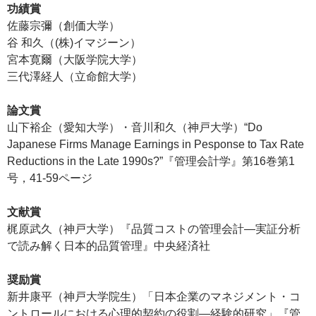
功績賞
佐藤宗彌（創価大学）
谷 和久（(株)イマジーン）
宮本寛爾（大阪学院大学）
三代澤経人（立命館大学）
論文賞
山下裕企（愛知大学）・音川和久（神戸大学）“Do
Japanese Firms Manage Earnings in Pesponse to Tax Rate
Reductions in the Late 1990s?”『管理会計学』第16巻第1
号，41-59ページ
文献賞
梶原武久（神戸大学）『品質コストの管理会計―実証分析
で読み解く日本的品質管理』中央経済社
奨励賞
新井康平（神戸大学院生）「日本企業のマネジメント・コ
ントロールにおける心理的契約の役割―経験的研究」『管