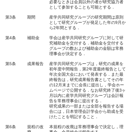
必要なときは会員以外の者が研究協力者
として参加することも可能とする．
第3条
期間
産学共同研究グループの研究期間は原則
として研究グループが発足した年の9月か
ら2年間とする．
第4条
補助金
学会は産学共同研究グループに対して研
究補助金を交付する．補助金を交付する
グループの数および補助金の金額は常務
理事会が決定する．
第5条
成果報告
産学共同研究グループは，研究の成果を
初年度中間報告，第2年度最終報告として
年次全国大会において発表する．また最
終報告は，研究成果報告書としてその年
の12月末までに会長に提出し，学会ホー
ムページで公開する．なお研究終了後3ヶ
月以内に産学共同研究グループは会計報
告を常務理事会に提出する．
研究成果の一部または全部を報告する場
合には，日本管理会計学会から助成を受
けたことを明記すること．
第6条
規程の改
本規程の改廃は常務理事会で決定し，理