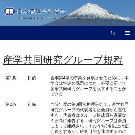
コ
ン
テ
ン
検
ツ
日本管理会計学会
索
へ
メインメ
ス
ニュー
キ
産学共同研究グループ規程
ッ
プ
第1条
目的
会則第4条の事業を発展させるために，本
学会は特定の課題につき，必要に応じて
産学共同研究グループを設置することが
できる．
第2条
組織
当該年度の第3回常務理事会で，産学共同
研究グループの代表者を正会員から選任
する．代表者はグループ構成員を遅滞な
く会長に報告する．研究グループは会員
によって組織され，そのうち3名以上は正
会員とするが，研究目的を達成するのに