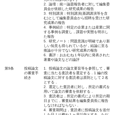
2. 論壇：統一論題報告者に対して編集委
員会が依頼した研究成果の報告
3. 特別講演：特別講演(基調講演等を含
む)として編集委員会から招聘を受けた研
究成果の報告
4. 事例紹介：特定の企業または産業に関
する事例を調査し，課題や実態を明示し
た報告
5. 研究ノート：問題意識が明確であり新
しい知見も得られているが，結論に至る
推論が十分でない研究成果の報告
6. 書評：おおむね１年以内に発表された
著書や論文などの論評
第9条
投稿論文
1. 投稿論文の論文要旨等を参照して，審
の審査手
査に当たる査読者を選定する．1 編の投
続き
稿論文に対する査読者は原則として２名
とする．
2. 選定した査読者に対し，所定の書式を
用いて論文の審査を依頼する．
3. 査読者は，所定の書式により所定の期
日までに，審査結果を編集委員長に報告
しなければならない．
4. 審査期間は，査読者に投稿論文を送付
した日より概ね１ヶ月以内とする．ただ