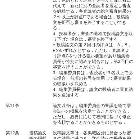
は，原則として評点Ｆを与えた査読者に
代えて，新たに別の査読者を選定し審査
を継続する．各査読者の総合審査結果の
２件以上が評点Fである場合は，投稿論
文を拒否し審査を終了することができ
る．
d. 投稿者が，審査の過程で投稿論文を取
り下げた場合は，審査を終了する．
e.投稿論文の第２回目の評点は、A，B，
Fのいずれかとする．ただし，査読者よ
り評点Cをつける強い要望があり編集委
員長が特別に認める場合には，第3回目の
審査を行うことができる．
3. 編集委員長は，査読者が３名以上であ
る場合，前項の各号を準用して審査結果
の取扱いを決める．
4. 編集委員長は，論文の投稿者に審査結
果を通知する．
第11条
論文以外は，編集委員会の審議を経て学
会誌への掲載を決定することができる．
ただし，必要に応じて校閲に基づく修正
を依頼することができるものとする．
第12条
投稿論文
投稿論文等は，各掲載区分に見合った審
等の掲載
査の結果に基づき，学会誌への掲載を編