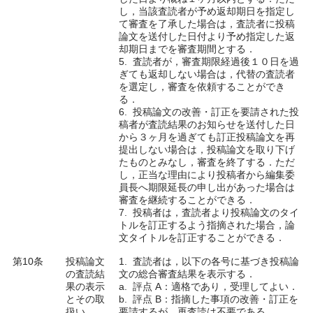
し，当該査読者が予め返却期日を指定し
て審査を了承した場合は，査読者に投稿
論文を送付した日付より予め指定した返
却期日までを審査期間とする．
5. 査読者が，審査期限経過後１０日を過
ぎても返却しない場合は，代替の査読者
を選定し，審査を依頼することができ
る．
6. 投稿論文の改善・訂正を要請された投
稿者が査読結果のお知らせを送付した日
から３ヶ月を過ぎても訂正投稿論文を再
提出しない場合は，投稿論文を取り下げ
たものとみなし，審査を終了する．ただ
し，正当な理由により投稿者から編集委
員長へ期限延長の申し出があった場合は
審査を継続することができる．
7. 投稿者は，査読者より投稿論文のタイ
トルを訂正するよう指摘された場合，論
文タイトルを訂正することができる．
第10条
投稿論文
1. 査読者は，以下の各号に基づき投稿論
の査読結
文の総合審査結果を表示する．
果の表示
a. 評点 A：適格であり，受理してよい．
とその取
b. 評点 B：指摘した事項の改善・訂正を
扱い
要請するが，再査読は不要である．