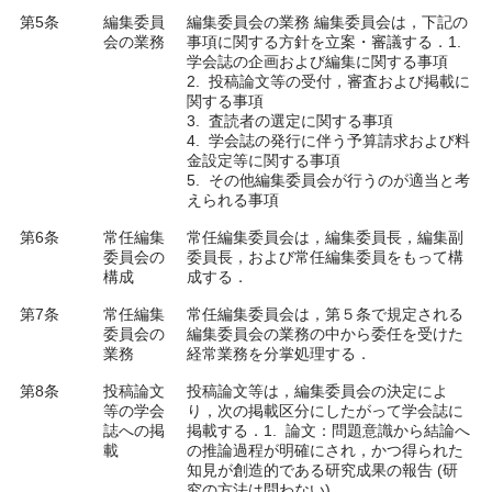
第5条
編集委員
編集委員会の業務 編集委員会は，下記の
会の業務
事項に関する方針を立案・審議する．1.
学会誌の企画および編集に関する事項
2. 投稿論文等の受付，審査および掲載に
関する事項
3. 査読者の選定に関する事項
4. 学会誌の発行に伴う予算請求および料
金設定等に関する事項
5. その他編集委員会が行うのが適当と考
えられる事項
第6条
常任編集
常任編集委員会は，編集委員長，編集副
委員会の
委員長，および常任編集委員をもって構
構成
成する．
第7条
常任編集
常任編集委員会は，第５条で規定される
委員会の
編集委員会の業務の中から委任を受けた
業務
経常業務を分掌処理する．
第8条
投稿論文
投稿論文等は，編集委員会の決定によ
等の学会
り，次の掲載区分にしたがって学会誌に
誌への掲
掲載する．1. 論文：問題意識から結論へ
載
の推論過程が明確にされ，かつ得られた
知見が創造的である研究成果の報告 (研
究の方法は問わない)