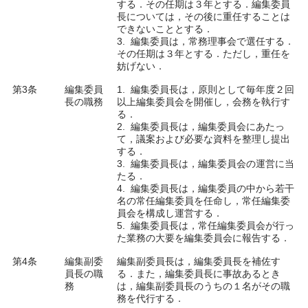
する．その任期は３年とする．編集委員
長については，その後に重任することは
できないこととする．
3. 編集委員は，常務理事会で選任する．
その任期は３年とする．ただし，重任を
妨げない．
第3条
編集委員
1. 編集委員長は，原則として毎年度２回
長の職務
以上編集委員会を開催し，会務を執行す
る．
2. 編集委員長は，編集委員会にあたっ
て，議案および必要な資料を整理し提出
する．
3. 編集委員長は，編集委員会の運営に当
たる．
4. 編集委員長は，編集委員の中から若干
名の常任編集委員を任命し，常任編集委
員会を構成し運営する．
5. 編集委員長は，常任編集委員会が行っ
た業務の大要を編集委員会に報告する．
第4条
編集副委
編集副委員長は，編集委員長を補佐す
員長の職
る．また，編集委員長に事故あるとき
務
は，編集副委員長のうちの１名がその職
務を代行する．