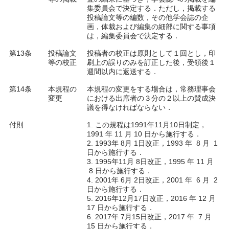
集委員会で決定する．ただし，掲載する
投稿論文等の編数，その他学会誌の企
画，体裁および編集の細部に関する事項
は，編集委員会で決定する．
第13条
投稿論文
投稿者の校正は原則として１回とし，印
等の校正
刷上の誤りのみを訂正した後，受領後１
週間以内に返送する．
第14条
本規程の
本規程の変更をする場合は，常務理事会
変更
における出席者の３分の２以上の賛成決
議を得なければならない．
付則
1. この規程は1991年11月10日制定，
1991 年 11 月 10 日から施行する．
2. 1993年 8月 1日改正，1993 年 8 月 1
日から施行する．
3. 1995年11月 8日改正，1995 年 11 月
8 日から施行する．
4. 2001年 6月 2日改正，2001 年 6 月 2
日から施行する．
5. 2016年12月17日改正，2016 年 12 月
17 日から施行する．
6. 2017年 7月15日改正，2017 年 7 月
15 日から施行する．