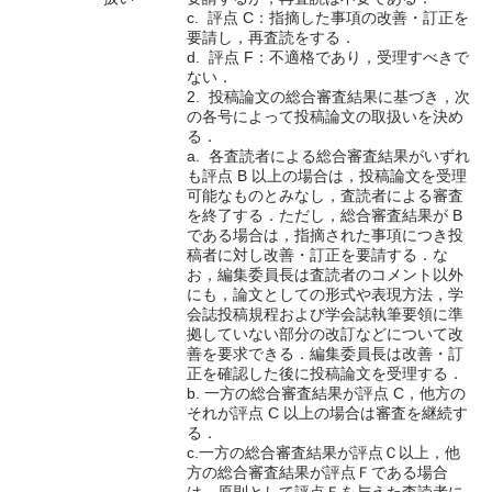
c. 評点 C：指摘した事項の改善・訂正を
要請し，再査読をする．
d. 評点 F：不適格であり，受理すべきで
ない．
2. 投稿論文の総合審査結果に基づき，次
の各号によって投稿論文の取扱いを決め
る．
a. 各査読者による総合審査結果がいずれ
も評点 B 以上の場合は，投稿論文を受理
可能なものとみなし，査読者による審査
を終了する．ただし，総合審査結果が B
である場合は，指摘された事項につき投
稿者に対し改善・訂正を要請する．な
お，編集委員長は査読者のコメント以外
にも，論文としての形式や表現方法，学
会誌投稿規程および学会誌執筆要領に準
拠していない部分の改訂などについて改
善を要求できる．編集委員長は改善・訂
正を確認した後に投稿論文を受理する．
b. 一方の総合審査結果が評点 C，他方の
それが評点 C 以上の場合は審査を継続す
る．
c.一方の総合審査結果が評点Ｃ以上，他
方の総合審査結果が評点Ｆである場合