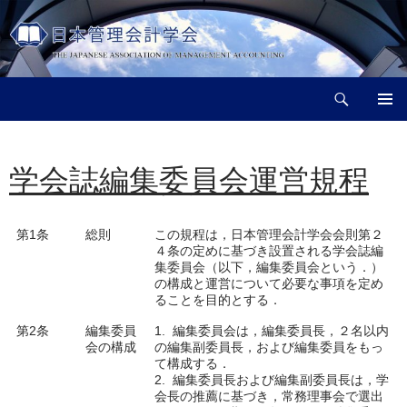
コ
ン
テ
ン
検
ツ
日本管理会計学会
索
へ
メインメ
ス
ニュー
キ
学会誌編集委員会運営規程
ッ
プ
第1条
総則
この規程は，日本管理会計学会会則第２
４条の定めに基づき設置される学会誌編
集委員会（以下，編集委員会という．）
の構成と運営について必要な事項を定め
ることを目的とする．
第2条
編集委員
1. 編集委員会は，編集委員長，２名以内
会の構成
の編集副委員長，および編集委員をもっ
て構成する．
2. 編集委員長および編集副委員長は，学
会長の推薦に基づき，常務理事会で選出