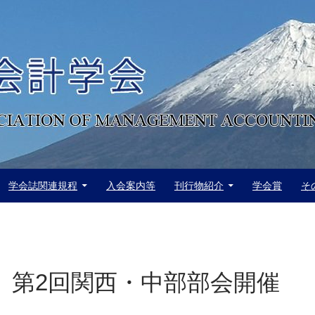
学会誌関連規程
入会案内等
刊行物紹介
学会賞
そ
度 第2回関西・中部部会開催