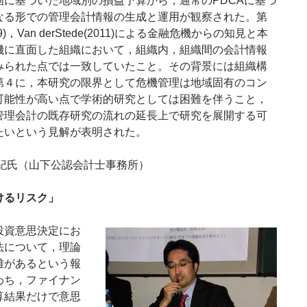
画に基づいた地域別の損益予算から，通常のPDCAに基づ
なる形での管理会計情報の生成と運用が観察された。第
09)，Van derStede(2011)による金融危機からの知見と本
機に直面した組織において，組織内，組織間の会計情報
みられた点では一致していたこと。その背景には組織構
第４に，本研究の限界として危機管理は地域固有のコン
可能性が高い点で学術的研究としては困難を伴うこと，
管理会計の既存研究の流れの延長上で研究を展開する可
たいという見解が表明された。
直紀氏（山下公認会計士事務所）
けるリスク」
資意思決定にお
法について，理論
離があるという報
わち，ファイナン
算結果だけで意思