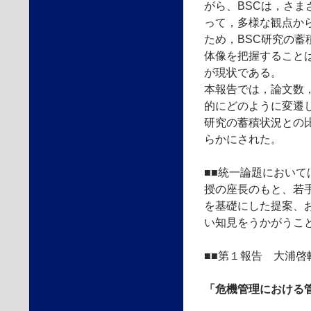
がら、BSCは，さま
って，多様な観点か
ため，BSC研究の蓄
体像を把握すること
が現状である。
本報告では，論文数
的にどのように変遷
研究の蓄積状況との
らかにされた。
■■統一論題におい
授の座長のもと、若
を基礎にした提案、
い知見をうかがうこ
■■第１報告 大浦啓
「危機管理における