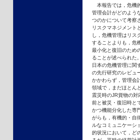
本報告では，危機的
管理会計がどのよう
つのかについて考察
リスクマネジメント
し，危機管理はリス
することよりも，危
最小化と復旧のため
ることが述べられた
日本の危機管理に関
の先行研究のレビュ
かかわらず，管理会
領域で，まだほとん
震災時のJR貨物の
前と被災・復旧時と
かつ機能分化した専
がらも，有機的・自
ルなコミュニケーシ
的状況において，ど