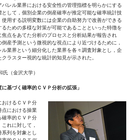
アパレル業界における安全性の管理指標を明らかにする
標として，個別企業の倒産確率が推定可能な確率統計技
、使用する説明変数には企業の自助努力で改善ができる
するための多様な対策が可能であることといった特徴を
に焦点をあてた分析のプロセスと分析結果が報告され
の倒産予測という微視的な視点により近づけるために，
レル業界という細分化した業界を各々調査対象とし，企
たクラスター視的な統計的知見が示された。
和氏（金沢大学）
度に基づく確率的ＣＶＰ分析の拡張」
おけるＣＶＰ分
時点における操業
る確率的ＣＶＰ分
。これに対して，
時系列を対象とし