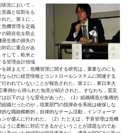
状況において，
な意義と役割をも
された。第１に，
と危機管理を定義
クの顕在化を防止
機発生後の損失の
の対応に重点があ
。そして，欧米と
する管理会計領域
ーを踏まえて，危機管理に関する研究は，重要なのにも
計ならびに経営情報とコントロールシステムに関連する
ど行われていないことが報告された。第２に，東日本大
対応事例から得られた知見が紹介された。すなわち，震災
では以下のような変化があった。（1）組織構造が集権的
門組織だったのが，現業部門の指揮命令系統は確保しな
律的な職能横断的，自律的なチーム活動，インフォーマ
ョンが盛んに行われた。（2）たとえば，予算管理は危機
のように柔軟に対応できるかということが課題なのであ