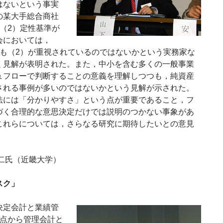
はないという事実
の某大手総合商社
（2）定性基準が
会においては，
らも（2）が重視されているのではないかという実務家な
く見解が表明された。また，中小を含む多くの一般事業
ュフローで判断することの意義を理解しつつも，純資産
される事例が多いのではないかという見解が示された。
法には「分かりやすさ」という点が重要であること，フ
づく合理的な意思決定だけでは説明のつかない事象があ
これらについては，さらなる研究に期待したいとの意見
二氏（近畿大学）
スク」
定会計と業績管
観点から管理会計と