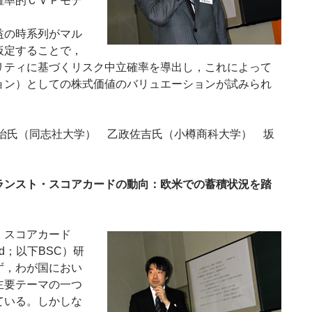
確率的ＣＶＰモデ
益の時系列がマル
仮定することで，
リティに基づくリスク中立確率を導出し，これによって
ョン）としての株式価値のバリュエーションが試みられ
隆治氏（同志社大学） 乙政佐吉氏（小樽商科大学） 坂
）
ランスト・スコアカードの動向：欧米での蓄積状況を踏
スコアカード
card；以下BSC）研
ず，わが国におい
主要テーマの一つ
ている。しかしな