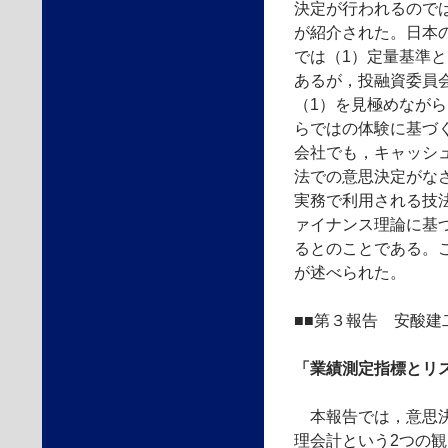
決定が行われるので
が紹介された。日本
では（1）定量基準と
あるが，投融資委員
（1）を見極めなが
らではの体験に基づ
会社でも，キャッシ
法での意思決定がな
実務で利用される技
ァイナンス理論に基
るとのことである。
が述べられた。
■■第３報告 安酸建
「業績測定指標とリ
本報告では，意思決
理会計という2つの