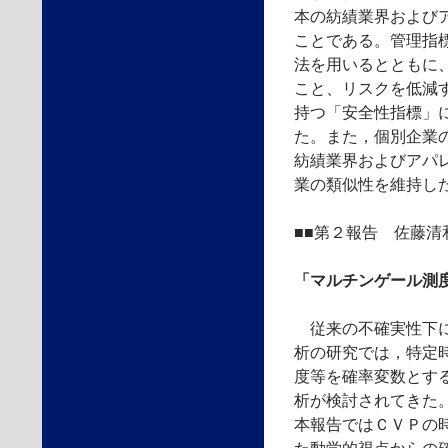
本の紡績業界および
ことである。管理指
法を用いるとともに
こと、リスクを低減
持つ「安全性指標」
た。また，個別企業
紡績業界およびアパ
業の類似性を維持し
■■第２報告 佐藤清
「マルチンゲール測
従来の不確実性下に
析の研究では，特定
度等を確率変数とす
析が検討されてきた
本報告ではＣＶＰの