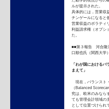
た動学的視点からの
ルが提示された。
具体的には，営業収
チンゲールになると
営業収益のボラティ
利益請求権（オプシ
た。
■■第３報告 河合
口順也氏（関西大学
「わが国におけるバ
まえて」
現在，バランスト・
（Balanced Score
究は、欧米のみなら
ても管理会計領域の
として位置づけられ