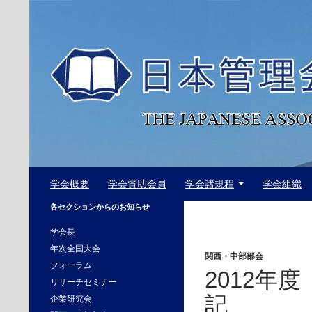
コ
ン
テ
ン
ツ
へ
ス
キ
ッ
プ
検
日本管理会計学会
学会概要
学会賛助会員
学会諸規程
学会組織
索
The Japanese Association of
各セクションからのお知らせ
Management Accounting
学会長
年次全国大会
関西・中部部会
フォーラム
2012年
リサーチセミナー
記
企業研究会