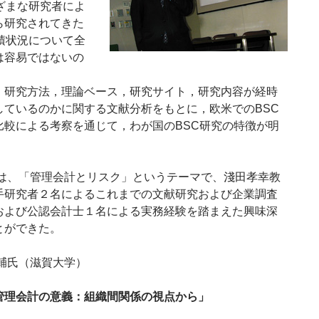
ざまな研究者によ
ら研究されてきた
積状況について全
は容易ではないの
，研究方法，理論ベース，研究サイト，研究内容が経時
しているのかに関する文献分析をもとに，欧米でのBSC
比較による考察を通じて，わが国のBSC研究の特徴が明
ては、「管理会計とリスク」というテーマで、淺田孝幸教
手研究者２名によるこれまでの文献研究および企業調査
および公認会計士１名による実務経験を踏まえた興味深
とができた。
輔氏（滋賀大学）
管理会計の意義：組織間関係の視点から」