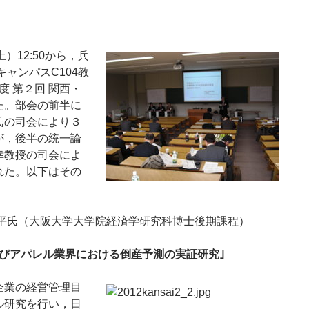
土）12:50から，兵
キャンパスC104教
年度 第２回 関西・
た。部会の前半に
氏の司会により３
が，後半の統一論
幸教授の司会によ
れた。以下はその
幸平氏（大阪大学大学院経済学研究科博士後期課程）
よびアパレル業界における倒産予測の実証研究｣
業の経営管理目
ル研究を行い，日