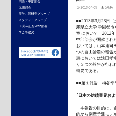
関西・中部部会
九州部会
2013-04-05
JAMA
産学共同研究グループ
スタディ・グループ
■■2013年3月23日（
30周年記念Web部会
庫県立大学 学園都市
学会事務局
室 において，2012
中部部会が開催され
おいては，山本達司
つの自由論題の報告
題においては浅田孝
り３つの報告が行わ
概要である。
■■第１報告 梅谷
｢日本の紡績業界お
本報告の目的は、企
的から倒産予測モデ