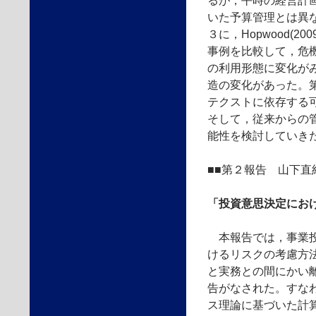
るが，平時の経営計
いた予算管理とは異
３に，Hopwood(20
事例を比較して，危
の利用形態に変化が
造の変化があった。
テクストに依存する
そして，従来からの
能性を検討していき
■■第２報告 山下
「投資意思決定にお
本報告では，事業投
けるリスクの考慮方
と実務との間にかい
告がなされた。すな
ス理論に基づいた計