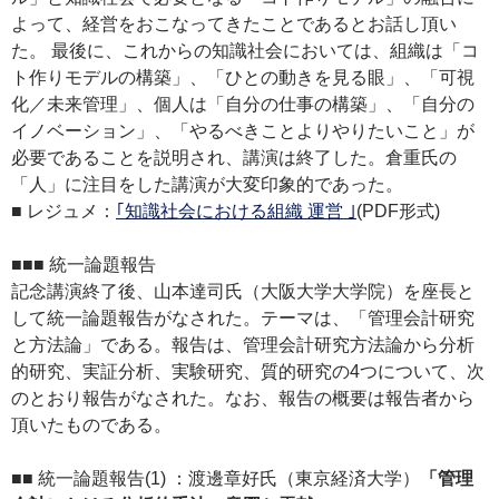
よって、経営をおこなってきたことであるとお話し頂い
た。 最後に、これからの知識社会においては、組織は「コ
ト作りモデルの構築」、「ひとの動きを見る眼」、「可視
化／未来管理」、個人は「自分の仕事の構築」、「自分の
イノベーション」、「やるべきことよりやりたいこと」が
必要であることを説明され、講演は終了した。倉重氏の
「人」に注目をした講演が大変印象的であった。
■ レジュメ：
｢知識社会における組織 運営 ｣
(PDF形式)
■■■ 統一論題報告
記念講演終了後、山本達司氏（大阪大学大学院）を座長と
して統一論題報告がなされた。テーマは、「管理会計研究
と方法論」である。報告は、管理会計研究方法論から分析
的研究、実証分析、実験研究、質的研究の4つについて、次
のとおり報告がなされた。なお、報告の概要は報告者から
頂いたものである。
■■ 統一論題報告(1) ：渡邊章好氏（東京経済大学）
「管理