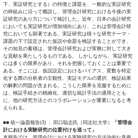
下、実証研究とする）の特徴と課題を、一般的な実証研究
の枠組みに沿って概説し、管理会計研究における今後の実
証研究のあり方について検討した。近年、日本の会計研究
においても実証研究が増加傾向にあり、これは管理会計研
究においても顕著である。実証研究は様々な研究テーマ・
課題の下で設定された仮説や命題を検証することができ、
その知見の蓄積は、管理会計研究および実務に対して大き
な貢献を果たしうるものである。 しかしながら、実証研究
には多くの限界があり、それを把握しておくことは重要で
ある。そこには、仮説設定におけるバイアス、変数を特定
化する際の分析者の主観性、実証モデルの選択、検証結果
の解釈の問題が含まれる。こうした限界を克服するために
は、検証手続きの精緻化、適切な統計手法の適用ととも
に、他の研究方法とのコラボレーションが重要になると考
えられる。
■■ 統一論題報告(3) ： 田口聡志氏（同志社大学）
「管理会
計における実験研究の位置付けを巡って」
本報告では、管理会計における実験研究の方法論的な意義