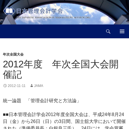
コ
ン
テ
ン
検
ツ
日本管理会計学会
索
へ
メインメ
ス
ニュー
キ
年次全国大会
ッ
2012年度 年次全国大会開
プ
催記
2012-11-11
JAMA
統一論題 「管理会計研究と方法論」
■■日本管理会計学会2012年度全国大会は、平成24年8月24
日（金）から26日（日）の3日間、国士舘大学において開催
された（準備委員長：白銀良三氏）。24日には、学会賞審