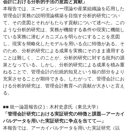
会計における分析的手法の意図と貢献」
本報告では、エージェンシー理論や産業組織論を応用した
管理会計実務の説明理論構築を目指す分析的研究につい
て、その意図とそれがもたらす貢献について述べた。この
ような分析的研究は、実務が機能する条件や現実に機能し
ている実務に潜むメカニズムを明らかにすることを意図
し、現実を簡略化したモデルを用いる点に特徴がある。そ
のため、分析的研究による成果を実務にそのまま適用する
ことは難しく、このことが、分析的研究に対する批判の源
泉となっている。しかし、分析的研究による成果を積み重
ねることで、管理会計の伝統的知見という核の部分をより
充実させることが期待できる。したがって、管理会計にお
ける分析的研究は、管理会計教育への貢献が大きいと言え
る。
■■ 統一論題報告(2 )：木村史彦氏（東北大学）
「管理会計研究における実証研究の特徴と課題―アーカイ
バルデータを用いた実証研究に争点を当てて―」
本報告では、アーカイバルデータを用いた実証研究（以