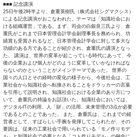
■■■ 記念講演
25日午後2時半より、倉重英樹氏（株式会社シグマクシス）
による記念講演がおこなわれた。テーマは「知識社会にお
ける組織運営」である。まず、司会の白銀良三氏より、倉
重氏がこれまで日本管理会計学会副理事長を務められ、功
績賞も受賞されるなど、日本管理会計学会に対して多大な
功績のある方であることが紹介され、倉重氏の講演となっ
た。 講演は、世界の変革が起こっている時代にあって、今
後の企業および個人がどのように変革していかなければな
らないのかということがメインテーマであった。 世界の
国々の人口とその経時の変化の様子から、今後社会は、工
業社会から知識社会へ転換されることをドラッカーの言葉
を引用して説明され、知識社会における企業のあり方につ
いて、倉重氏の持論をお話頂いた。知識社会においては、
デジタルITの利用、人「財」の活用、未来管理の3点が必要
であるとのことであった。 また、倉重氏は、これまでの経
営者として、すばらしい手腕を発揮してこられたが、その
要因は、従来の工業社会で用いられている「モノ作りモデ
ル」と知識社会で必要となる「コト作りモデル」の融合に