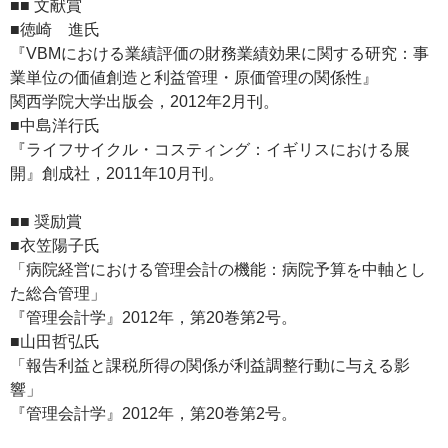
■■ 文献賞
■徳崎 進氏
『VBMにおける業績評価の財務業績効果に関する研究：事
業単位の価値創造と利益管理・原価管理の関係性』
関西学院大学出版会，2012年2月刊。
■中島洋行氏
『ライフサイクル・コスティング：イギリスにおける展
開』創成社，2011年10月刊。
■■ 奨励賞
■衣笠陽子氏
「病院経営における管理会計の機能：病院予算を中軸とし
た総合管理」
『管理会計学』2012年，第20巻第2号。
■山田哲弘氏
「報告利益と課税所得の関係が利益調整行動に与える影
響」
『管理会計学』2012年，第20巻第2号。