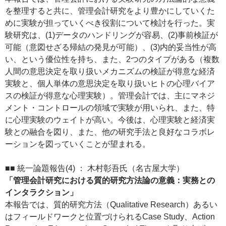
を整理すると共に、管理会計研究をより豊かにしていくた
めに実験が担っていくべき役割について検討を行った。実
験研究は、(1)データのハンドリングが容易、(2)事前検証が
可能（意図せざる帰結の発見が可能）、(3)内的妥当性が高
い、という優位性を持ち、また、2つのタイプがある（複数
人間の意思決定を取り扱いメカニズムの検証が得意な経済
実験と、個人単体の意思決定を取り扱いヒトの心理バイア
スの検証が得意な心理実験）。管理会計では、主にマネジ
メント・コントロールの領域で実験が用いられ、また、特
に心理実験のウェイトが高い。今後は、心理実験と経済実
験との融合を図り、また、他の研究手法と良好なコラボレ
ーションを図っていくことが望まれる。
■■ 統一論題報告(4) ： 木村彰吾氏（名古屋大学）
「管理会計研究における質的研究方法論の意義：実務との
インタラクション」
本報告では、質的研究方法（Qualitative Research）あるい
はフィールドワークと位置づけられるCase Study、Action