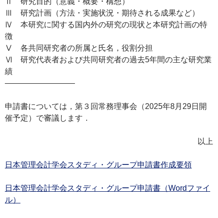
Ⅱ 研究目的（意義・概要・構想）
Ⅲ 研究計画（方法・実施状況・期待される成果など）
Ⅳ 本研究に関する国内外の研究の現状と本研究計画の特
徴
Ⅴ 各共同研究者の所属と氏名，役割分担
Ⅵ 研究代表者および共同研究者の過去5年間の主な研究業
績
—————————
申請書については，第３回常務理事会（2025年8月29日開
催予定）で審議します．
以上
日本管理会計学会スタディ・グループ申請書作成要領
日本管理会計学会スタディ・グループ申請書（Wordファイ
ル）