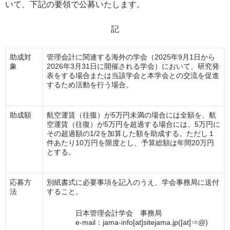
いて、下記の要領で公募いたします。
記
助成対
管理会計に関連する海外の学会（2025年9月1日から
象
2026年3月31日に開催される学会）において、研究発
表をする場合または当該学会と本学会との交流を促進
するため活動を行う場合。
助成額
航空運賃（往復）が5万円未満の場合には全額を、航
空運賃（往復）が5万円を超過する場合には、5万円に
その超過額の1/2を加算した額を助成する。ただし１
件あたり10万円を限度とし、予算総額は年間20万円
とする。
応募方
別紙書式に必要事項を記入のうえ、学会事務局に送付
法
すること。
日本管理会計学会 事務局
e-mail：jama-info[at]sitejama.jp([at]⇒@)