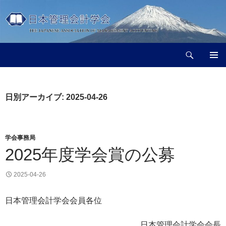
コ
ン
テ
ン
検
ツ
日本管理会計学会
索
へ
メインメ
ス
ニュー
キ
日別アーカイブ: 2025-04-26
ッ
プ
学会事務局
2025年度学会賞の公募
2025-04-26
日本管理会計学会会員各位
日本管理会計学会会長