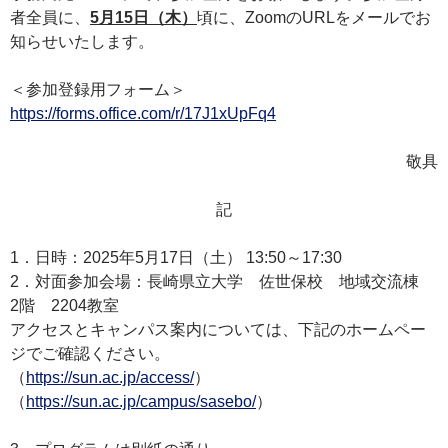
者全員に、
5
月15
日（木）
頃に、ZoomのURLをメールでお
知らせいたします。
＜参加登録用フォーム＞
https://forms.office.com/r/17J1xUpFq4
敬具
記
1．日時：2025年5月17日（土） 13:50～17:30
2．対面参加会場：長崎県立大学 佐世保校 地域交流棟
2階 2204教室
アクセスとキャンパス案内については、下記のホームペー
ジでご確認ください。
（
https://sun.ac.jp/access/
）
（
https://sun.ac.jp/campus/sasebo/
）