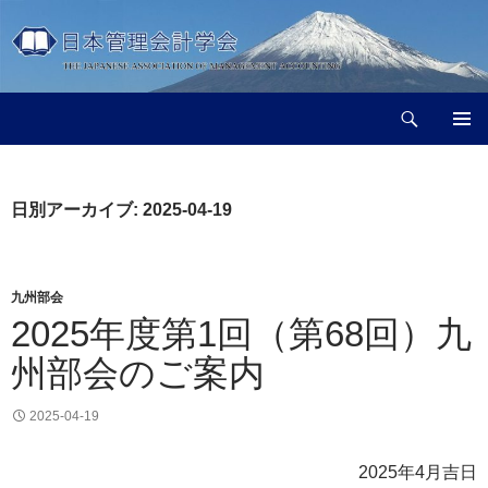
コ
ン
テ
ン
検
ツ
日本管理会計学会
索
へ
メインメ
ス
ニュー
キ
日別アーカイブ: 2025-04-19
ッ
プ
九州部会
2025年度第1回（第68回）九
州部会のご案内
2025-04-19
2025年4月吉日