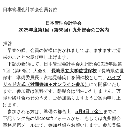
日本管理会計学会会員各位
日本管理会計学会
2025年度第1回（第68回）九州部会のご案内
拝啓
早春の候、会員の皆様におかれましては、ますますご清
栄のこととお慶び申し上げます。
下記の要領にて、日本管理会計学会九州部会2025年度第
1回（第68回）大会を、
長崎県立大学佐世保校
（長崎県佐世
保市、準備委員長：宮地晃輔氏）を開催校として、
ハイブ
リッド方式（対面参加＋オンライン参加）
にて開催いたし
ます。参加費は無料です。懇親会は開催いたしません。万
障お繰り合わせのうえ、ご参加賜りますようご案内申し上
げます。
参加される方は、準備の都合上、
5
月9
日（金）
までに、
下記リンク先のMicrosoftフォームから、もしくは九州部会
事務局宛メールにて、参加登録をお願いします。参加登録