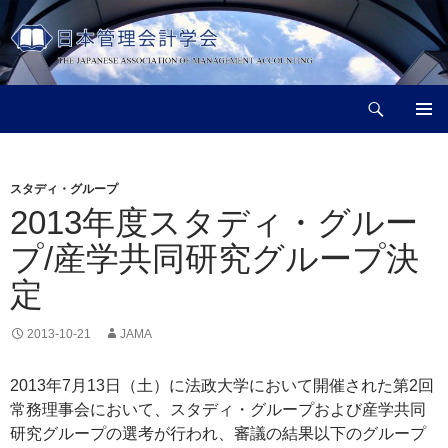
コ
ン
テ
ン
検
ツ
日本管理会計学会
索
へ
メインメ
ス
ニュー
キ
スタディ・グループ
ッ
2013年度スタディ・グルー
プ
プ/産学共同研究グループ決
定
2013-10-21
JAMA
2013年7月13日（土）に法政大学において開催された第2回
常務理事会において、スタディ・グループおよび産学共同
研究グループの選考が行われ、審議の結果以下のグループ