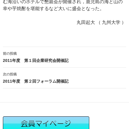
む海沿いのホテルで懇親会が開催され，鹿児島の海と山の
幸や芋焼酎を堪能するなど大いに盛会となった。
丸田起大 （ 九州大学 ）
投
前の投稿
稿
2011年度 第１回企業研究会開催記
ナ
ビ
次の投稿
ゲ
2011年度 第２回フォーラム開催記
ー
シ
ョ
ン