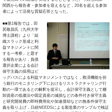
関西から報告者・参加者を迎えるなど，20名を超える参加
者によって活発な質疑応答となった。
■■第1報告では，田
尻敬昌氏（九州大学
博士課程）より「組
織スラック形成と利
益マネジメントに関
する一考察」と題す
る報告があり，負債
選択企業による会計
保守主義の採用はビ
ッグバスによる利益マネジメントではなく，救済機能を担
う銀行のモニタリング下におけるリストラクチャリング行
動の一環であるとの解釈を提示し，会計保守主義として棚
卸資産の低価法や固定資産の減損などの条件付き保守主義
と研究開発費の即時費用化や加速償却などの無条件保守主
義を取り上げ，日経NEEDSによる製造業のサンプルで検証