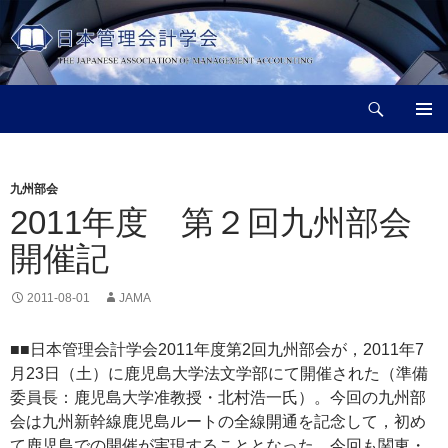
コ
ン
テ
ン
検
ツ
日本管理会計学会
索
へ
メインメ
ス
ニュー
キ
九州部会
ッ
2011年度 第２回九州部会
プ
開催記
2011-08-01
JAMA
■■日本管理会計学会2011年度第2回九州部会が，2011年7
月23日（土）に鹿児島大学法文学部にて開催された（準備
委員長：鹿児島大学准教授・北村浩一氏）。今回の九州部
会は九州新幹線鹿児島ルートの全線開通を記念して，初め
て鹿児島での開催が実現することとなった。今回も関東・