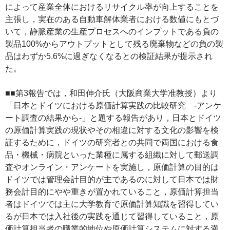
によって産業全体におけるリサイクル率が向上することを
主張し，実在のある自動車解体業者における数値にもとづ
いて，静脈産業の生産プロセスへのインプットである負の
製品100%からアウトプットとして残る廃棄物などの負の製
品はわずか5.6%に過ぎなくなるとの検証結果が提示され
た。
■■第3報告では，和田伸介氏（大阪商業大学准教授）より
「日本とドイツにおける原価計算実践の比較研究 ‐アンケ
ート調査の結果から‐」と題する報告があり，日本とドイツ
の原価計算実践の現状やその相違に対する文化の影響を検
証するために，ドイツの研究者との共同で両国における食
品・機械・病院といった業種に属する組織に対して郵送調
査やオンライン・アンケートを実施し，原価計算の目的は
ドイツでは管理会計目的が主であるのに対して日本では財
務会計目的にやや重きが置かれていること，原価計算担当
者はドイツでは主に大学教育で原価計算知識を習得してい
るが日本では入社後の実践を通じて習得していること，原
価計算担当者の職業的地位や原価計算システムに対する満