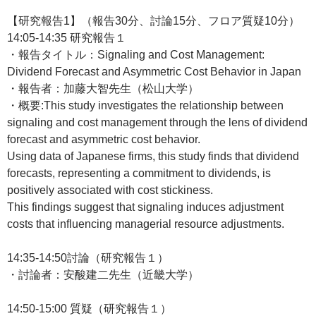
【研究報告1】（報告30分、討論15分、フロア質疑10分）
14:05-14:35 研究報告１
・報告タイトル：Signaling and Cost Management:
Dividend Forecast and Asymmetric Cost Behavior in Japan
・報告者：加藤大智先生（松山大学）
・概要:This study investigates the relationship between
signaling and cost management through the lens of dividend
forecast and asymmetric cost behavior.
Using data of Japanese firms, this study finds that dividend
forecasts, representing a commitment to dividends, is
positively associated with cost stickiness.
This findings suggest that signaling induces adjustment
costs that influencing managerial resource adjustments.
14:35-14:50討論（研究報告１）
・討論者：安酸建二先生（近畿大学）
14:50-15:00 質疑（研究報告１）