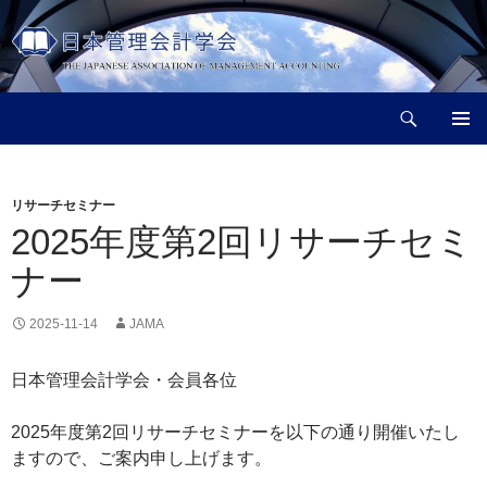
コ
ン
テ
ン
検
ツ
日本管理会計学会
索
へ
メインメ
ス
ニュー
キ
リサーチセミナー
ッ
2025年度第2回リサーチセミ
プ
ナー
2025-11-14
JAMA
日本管理会計学会・会員各位
2025年度第2回リサーチセミナーを以下の通り開催いたし
ますので、ご案内申し上げます。