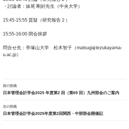
・討論者：妹尾 剛好先生（中央大学）
15:45-15:55 質疑（研究報告２）
15:55-16:00 閉会挨拶
問合せ先：帝塚山大学 松木智子（matsugi
tezukayama-
u.ac.jp）
投
前の投稿
稿
日本管理会計学会2025 年度第2 回（第69 回）九州部会のご案内
ナ
ビ
次の投稿
ゲ
日本管理会計学会2025年度第2回関西・中部部会開催記
ー
シ