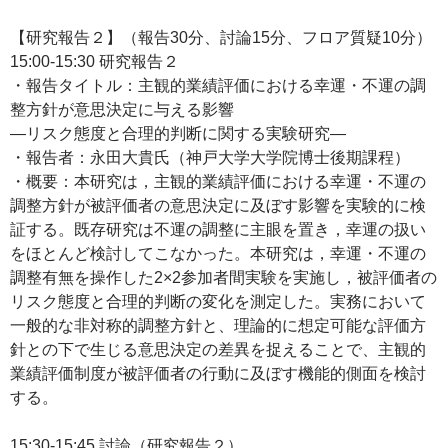
【研究報告２】（報告30分、討論15分、フロア質疑10分）
15:00-15:30 研究報告２
・報告タイトル：主観的業績評価における幸運・不運の調
整方針が意思決定に与える影響
―リスク態度と合理的判断に関する実験研究―
・報告者：永田大貴氏（神戸大学大学院博士後期課程）
・概要：本研究は，主観的業績評価における幸運・不運の
調整方針が被評価者の意思決定に及ぼす影響を実験的に検
証する。既存研究は不運の調整に主眼を置き，幸運の扱い
をほとんど検討してこなかった。本研究は，幸運・不運の
調整有無を操作した2×2参加者間実験を実施し，被評価者の
リスク態度と合理的判断の変化を測定した。実務において
一般的な非対称的調整方針と、理論的に想定可能な評価方
針との下で生じる意思決定の差異を捉えることで、主観的
業績評価制度が被評価者の行動に及ぼす機能的側面を検討
する。
15:30-15:45 討論（研究報告２）