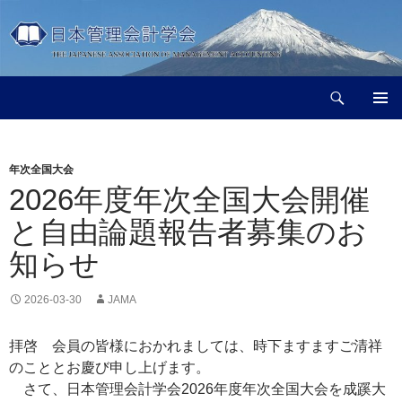
コ
ン
テ
ン
検
ツ
日本管理会計学会
索
へ
メインメ
ス
ニュー
キ
年次全国大会
ッ
2026年度年次全国大会開催
プ
と自由論題報告者募集のお
知らせ
2026-03-30
JAMA
拝啓 会員の皆様におかれましては、時下ますますご清祥
のこととお慶び申し上げます。
さて、日本管理会計学会2026年度年次全国大会を成蹊大