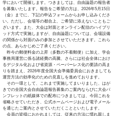
学において開催します。つきましては、自由論題の報告者
を募集いたします。報告をご希望の方は、2026年5月15日
（金）までに、下記の申込フォームからお申し込みくださ
い。ただし、会場等の都合上、ご希望に添えないこともご
ざいます。また、大会は対面とオンライン配信のハイブリ
ッド方式で実施しますが、自由論題については、会場設備
の関係から対面のみの参加とさせていただきます。これら
の点、あらかじめご了承ください。
昨今の郵便料金の上昇（多数の不着郵便）に加え、学会
事務局運営に係る諸経費の高騰、さらには社会全体におけ
るデジタル化および省資源・ペーパーレス化の要請の高ま
りを踏まえ、2026年度全国大会準備委員会におきましても
運営方法の効率化のための見直しを進めております。
その一環として、これまで実施してまいりました、はが
きでの全国大会自由論題報告募集のご案内ならびに大会パ
ンフレットの紙媒体での配布につきましては、今回これを
省略させていただき、公式ホームページおよび電子メール
を通じたご案内とさせていただくことといたします。
会員の皆様におかれましては、従来の方法に慣れ親しま