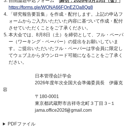
自由論題申込フォーム [
締切：2026年5月15日（金）
]
https://forms.gle/WQNA66FQnEZQa8Qq8
「研究報告要旨集」を作成・配付します。上記の申込フ
ォームからご入力いただいた内容に基づいて作成・配付
させていただくことをご了承ください。
本大会では、8月8日（土）を締切として、フル・ペーパ
ー（ワーキング・ペーパー）の提出をお願いしていま
す。ご提出いただいたフル・ペーパーは学会員に限定し
てウェブ上からダウンロード可能になることをご了承く
ださい。
日本管理会計学会
2026年度年次全国大会準備委員長 伊藤克
容
〒180-0001
東京都武蔵野市吉祥寺北町３丁目３−１
jama.office2026
gmail.com
PDFファイル