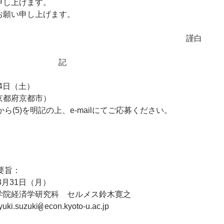
申し上げます。
願い申し上げます。
謹白
記
14日（土）
京都府京都市）
から(5)を明記の上、e-mailにてご応募ください。
要旨：
3月31日（月）
学院経済学研究科 セルメス鈴木寛之
i.suzuki
econ.kyoto-u.ac.jp