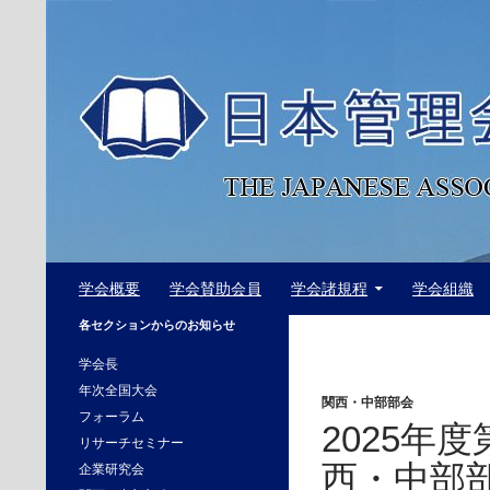
コ
ン
テ
ン
ツ
へ
ス
キ
ッ
プ
検
日本管理会計学会
学会概要
学会賛助会員
学会諸規程
学会組織
索
The Japanese Association of
各セクションからのお知らせ
Management Accounting
学会長
年次全国大会
関西・中部部会
フォーラム
2025年
リサーチセミナー
西・中部
企業研究会