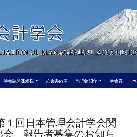
学会誌関連規程
入会案内等
刊行物紹介
学会賞
そ
度第１回日本管理会計学会関
部会 報告者募集のお知ら