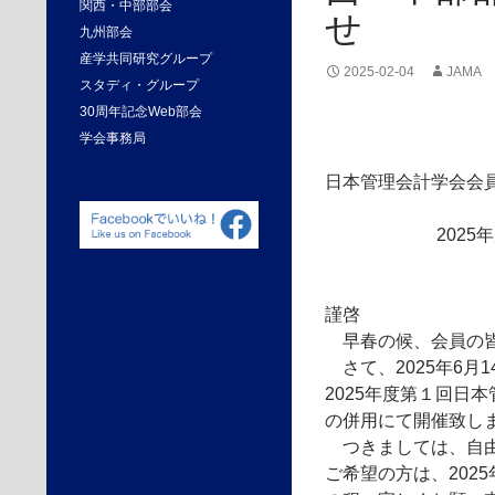
関西・中部部会
せ
九州部会
産学共同研究グループ
2025-02-04
JAMA
スタディ・グループ
30周年記念Web部会
学会事務局
日本管理会計学会会
202
謹啓
早春の候、会員の皆
さて、2025年6月
2025年度第１回日
の併用にて開催致し
つきましては、自由
ご希望の方は、202