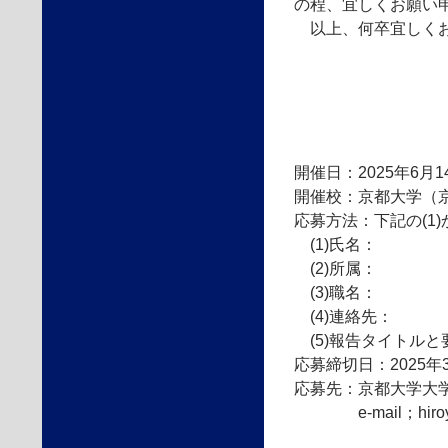
の程、宜しくお願い
以上、何卒宜しくお
開催日：2025年6月
開催校：京都大学（
応募方法：下記の(1)
(1)氏名：
(2)所属：
(3)職名：
(4)連絡先：
(5)報告タイトルと
応募締切日：2025年
応募先：京都大学大
e-mail；hiroyuk