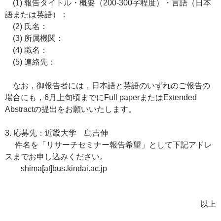
(1) 報告タイトル・概要（200-300字程度）・言語（日本
語または英語）：
(2) 氏名：
(3) 所属機関：
(4) 職名：
(5) 連絡先：
なお，御報告者には，日本語と英語のいずれのご報告の
場合にも，6月上旬頃までにFull paperまたはExtended
Abstractの提出をお願いいたします。
3. 応募先：近畿大学 島吉伸
件名を「リサーチセミナー報告希望」として下記アドレ
スまでお申し込みください。
shima[at]bus.kindai.ac.jp
以上