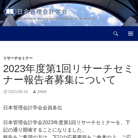
コ
ン
テ
ン
検
ツ
日本管理会計学会
索
へ
メインメ
ス
ニュー
キ
リサーチセミナー
ッ
2023年度第1回リサーチセミ
プ
ナー報告者募集について
2023-05-10
JAMA
日本管理会計学会会員各位
日本管理会計学会2023年度第1回リサーチセミナーを、下
記の通り開催することになりました。
報告をご希望の方は，下記の応募要領をご参考の上，ご応