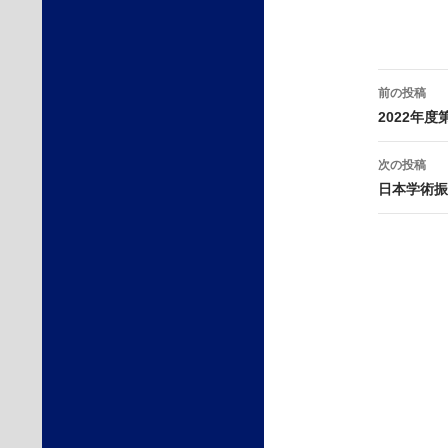
投
前の投稿
稿
2022年
ナ
ビ
次の投稿
ゲ
日本学術振
ー
シ
ョ
ン