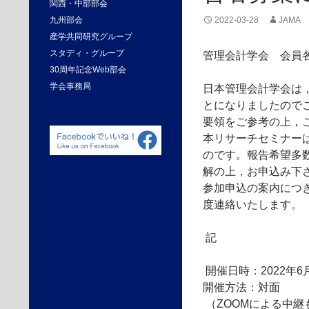
関西・中部部会
九州部会
2022-03-28
JAMA
産学共同研究グループ
スタディ・グループ
管理会計学会 会員
30周年記念Web部会
学会事務局
日本管理会計学会は
とになりましたので
要領をご参考の上，
本リサーチセミナー
のです。報告希望多
解の上，お申込み下
参加申込の案内につ
度連絡いたします。
記
開催日時：2022年6
開催方法：対面
（ZOOMによる中