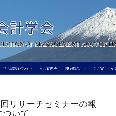
学会誌関連規程
入会案内等
刊行物紹介
学会賞
そ
第1回リサーチセミナーの報
について