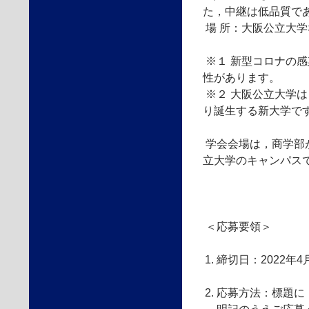
た，中継は低品質で
場 所：大阪公立大学
※１ 新型コロナの感
性があります。
※２ 大阪公立大学は
り誕生する新大学で
学会会場は，商学部
立大学のキャンパス
＜応募要領＞
締切日：2022年4
応募方法：標題に