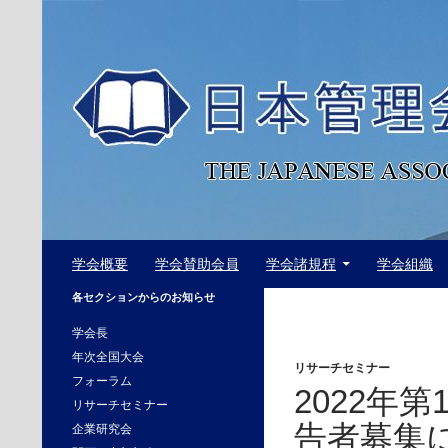
コ
ン
テ
ン
ツ
へ
ス
キ
ッ
プ
検
日本管理会計学会
学会概要
学会賛助会員
学会諸規程
学会組織
索
The Japanese Association of
各セクションからのお知らせ
Management Accounting
学会長
年次全国大会
リサーチセミナー
フォーラム
2022年
リサーチセミナー
告者募集
企業研究会