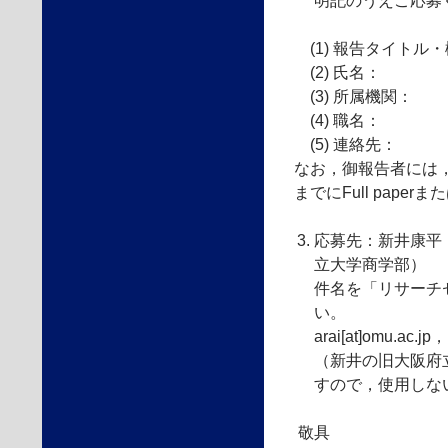
明記のうえご応募
(1) 報告タイトル・
(2) 氏名：
(3) 所属機関：
(4) 職名：
(5) 連絡先：
なお，御報告者には
までにFull paperま
応募先：新井康平
立大学商学部）
件名を「リサーチ
い。
arai[at]omu.a
（新井の旧大阪府
すので，使用しな
敬具