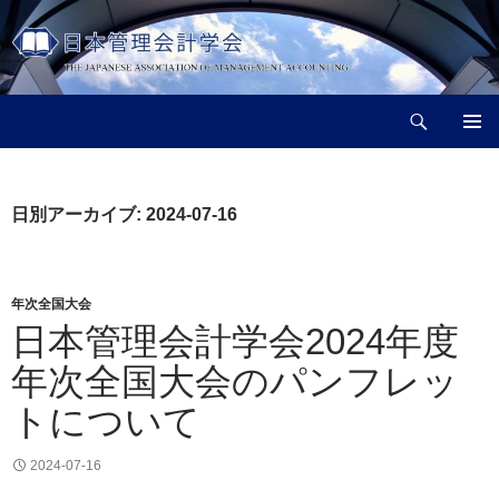
コ
ン
テ
ン
検
ツ
日本管理会計学会
索
へ
メインメ
ス
ニュー
キ
日別アーカイブ: 2024-07-16
ッ
プ
年次全国大会
日本管理会計学会2024年度
年次全国大会のパンフレッ
トについて
2024-07-16