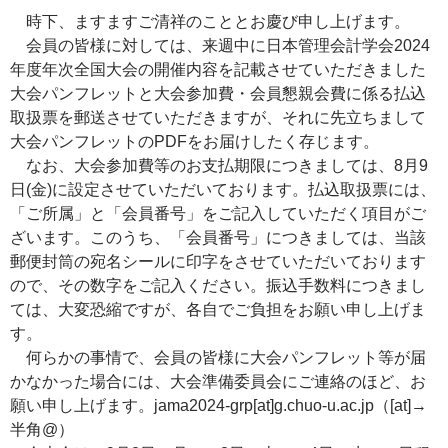
時下、ますますご清祥のこととお慶び申し上げます。
会員の皆様に対しては、来週中に日本管理会計学会2024
年度年次全国大会の開催内容を記載させていただきました
大会パンフレットと大会参加費・会員懇親会費に係る払込
取扱票を郵送させていただきますが、それに先立ちまして
大会パンフレットのPDFをお届けしたく存じます。
なお、大会参加費等のお支払期限につきましては、8月9
日(金)に設定させていただいております。払込取扱票には、
「ご所属」と「会員番号」をご記入していただく項目がご
ざいます。このうち、「会員番号」につきましては、当該
郵便封筒の宛名シールに印字をさせていただいております
ので、その数字をご記入ください。振込手数料につきまし
ては、大変恐縮ですが、各自でご負担をお願い申し上げま
す。
何らかの事情で、会員の皆様に大会パンフレット等が届
かなかった場合には、大会準備委員会にご連絡のほど、お
願い申し上げます。jama2024-grp[at]g.chuo-u.ac.jp（[at]→
半角@）