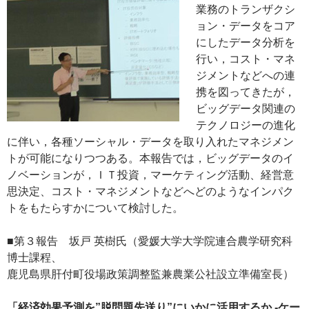
業務のトランザクシ
ョン・データをコア
にしたデータ分析を
行い，コスト・マネ
ジメントなどへの連
携を図ってきたが，
ビッグデータ関連の
テクノロジーの進化
に伴い，各種ソーシャル・データを取り入れたマネジメン
トが可能になりつつある。本報告では，ビッグデータのイ
ノベーションが，ＩＴ投資，マーケティング活動、経営意
思決定、コスト・マネジメントなどへどのようなインパク
トをもたらすかについて検討した。
■第３報告 坂戸 英樹氏（愛媛大学大学院連合農学研究科
博士課程、
鹿児島県肝付町役場政策調整監兼農業公社設立準備室長）
「経済効果予測を”脱問題先送り”にいかに活用するか ‐ケー