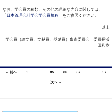
なお、学会賞の種類、その他の詳細な内容に関しては、
「
日本管理会計学会学会賞規程
」をご参照ください。
以上
学会賞（論文賞、文献賞、奨励賞）審査委員会 委員長浜
田和樹
投
← 前へ
1
…
85
86
87
…
97
稿
ナ
次へ →
ビ
ゲ
ー
シ