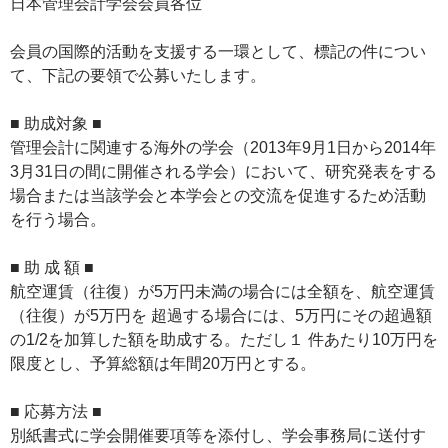
日本管理会計学会会員各位
会員の国際的活動を支援する一環として、標記の件につい
て、下記の要領で公募いたします。
■ 助成対象 ■
管理会計に関連する海外の学会（2013年9月1日から2014年
3月31日の間に開催される学会）において、研究発表をする
場合または当該学会と本学会との交流を促進するため活動
を行う場合。
■ 助 成 額 ■
航空運賃（往復）が5万円未満の場合には全額を、航空運賃
（往復）が5万円を 超過する場合には、5万円にその超過額
の1/2を加算した額を助成する。ただし１ 件あたり10万円を
限度とし、予算総額は年間20万円とする。
■ 応募方法 ■
別紙書式に学会開催要項等を添付し、学会事務局に送付す