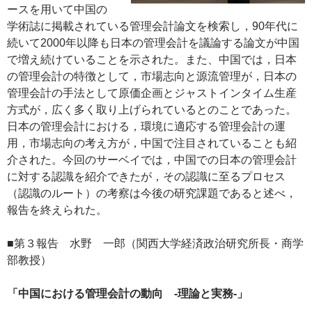
ースを用いて中国の
学術誌に掲載されている管理会計論文を検索し，90年代に
続いて2000年以降も日本の管理会計を議論する論文が中国
で増え続けていることを示された。また、中国では，日本
の管理会計の特徴として，市場志向と源流管理が，日本の
管理会計の手法として原価企画とジャストインタイム生産
方式が，広く多く取り上げられているとのことであった。
日本の管理会計における，環境に適応する管理会計の運
用，市場志向の考え方が，中国で注目されていることも紹
介された。今回のサーベイでは，中国での日本の管理会計
に対する認識を紹介できたが，その認識に至るプロセス
（認識のルート）の考察は今後の研究課題であると述べ，
報告を終えられた。
■第３報告 水野 一郎（関西大学経済政治研究所長・商学
部教授）
「中国における管理会計の動向 ‐理論と実務‐」