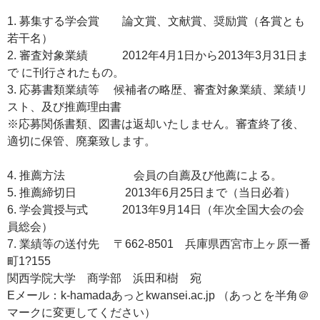
1. 募集する学会賞 論文賞、文献賞、奨励賞（各賞とも
若干名）
2. 審査対象業績 2012年4月1日から2013年3月31日ま
で に刊行されたもの。
3. 応募書類業績等 候補者の略歴、審査対象業績、業績リ
スト、及び推薦理由書
※応募関係書類、図書は返却いたしません。審査終了後、
適切に保管、廃棄致します。
4. 推薦方法 会員の自薦及び他薦による。
5. 推薦締切日 2013年6月25日まで（当日必着）
6. 学会賞授与式 2013年9月14日（年次全国大会の会
員総会）
7. 業績等の送付先 〒662‐8501 兵庫県西宮市上ヶ原一番
町1?155
関西学院大学 商学部 浜田和樹 宛
Eメール：k-hamadaあっとkwansei.ac.jp （あっとを半角＠
マークに変更してください）