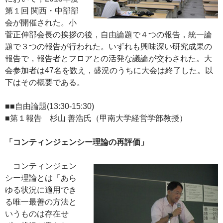
第１回 関西・中部部
会が開催された。小
菅正伸部会長の挨拶の後，自由論題で４つの報告，統一論
題で３つの報告が行われた。いずれも興味深い研究成果の
報告で，報告者とフロアとの活発な議論が交わされた。大
会参加者は47名を数え，盛況のうちに大会は終了した。以
下はその概要である。
■■自由論題(13:30‐15:30)
■第１報告 杉山 善浩氏（甲南大学経営学部教授）
「コンティンジェンシー理論の再評価」
コンティンジェン
シー理論とは「あら
ゆる状況に適用でき
る唯一最善の方法と
いうものは存在せ