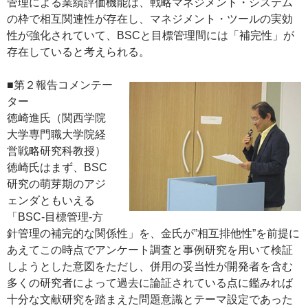
管理による業績評価機能は、戦略マネジメント・システム
の枠で相互関連性が存在し、マネジメント・ツールの実効
性が強化されていて、BSCと目標管理間には「補完性」が
存在していると考えられる。
■第２報告コメンテー
ター
徳崎進氏（関西学院
大学専門職大学院経
営戦略研究科教授）
徳崎氏はまず、BSC
研究の萌芽期のアジ
ェンダともいえる
「BSC-目標管理-方
針管理の補完的な関係性」を、金氏が”相互排他性”を前提に
あえてこの時点でアンケート調査と事例研究を用いて検証
しようとした意図をただし、併用の妥当性が開発者を含む
多くの研究者によって過去に論証されている点に鑑みれば
十分な文献研究を踏まえた問題意識とテーマ設定であった