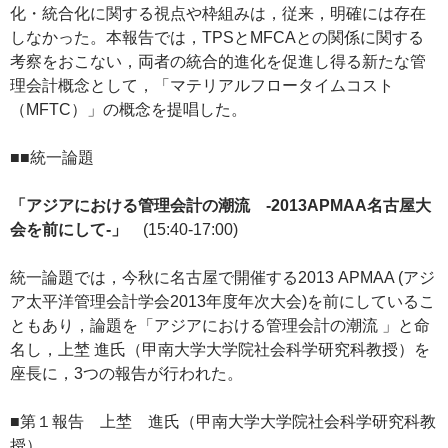
化・統合化に関する視点や枠組みは，従来，明確には存在
しなかった。本報告では，TPSとMFCAとの関係に関する
考察をおこない，両者の統合的進化を促進し得る新たな管
理会計概念として，「マテリアルフロータイムコスト
（MFTC）」の概念を提唱した。
■■統一論題
「アジアにおける管理会計の潮流 ‐2013APMAA名古屋大
会を前にして‐」
(15:40‐17:00)
統一論題では，今秋に名古屋で開催する2013 APMAA (アジ
ア太平洋管理会計学会2013年度年次大会)を前にしているこ
ともあり，論題を「アジアにおける管理会計の潮流 」と命
名し，上埜 進氏（甲南大学大学院社会科学研究科教授）を
座長に，3つの報告が行われた。
■第１報告 上埜 進氏（甲南大学大学院社会科学研究科教
授）