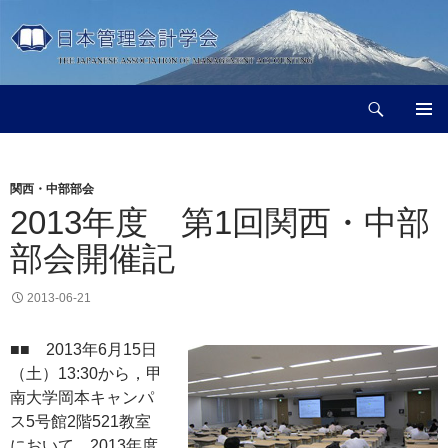
コ
ン
テ
ン
検
ツ
日本管理会計学会
索
へ
メインメ
ス
ニュー
キ
関西・中部部会
ッ
2013年度 第1回関西・中部
プ
部会開催記
2013-06-21
■■ 2013年6月15日
（土）13:30から，甲
南大学岡本キャンパ
ス5号館2階521教室
において，2013年度