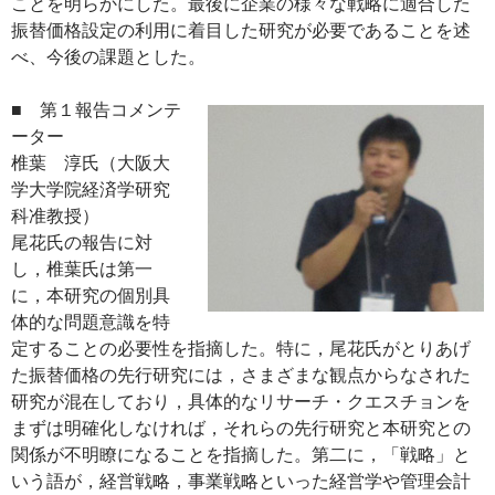
ことを明らかにした。最後に企業の様々な戦略に適合した
振替価格設定の利用に着目した研究が必要であることを述
べ、今後の課題とした。
■ 第１報告コメンテ
ーター
椎葉 淳氏（大阪大
学大学院経済学研究
科准教授）
尾花氏の報告に対
し，椎葉氏は第一
に，本研究の個別具
体的な問題意識を特
定することの必要性を指摘した。特に，尾花氏がとりあげ
た振替価格の先行研究には，さまざまな観点からなされた
研究が混在しており，具体的なリサーチ・クエスチョンを
まずは明確化しなければ，それらの先行研究と本研究との
関係が不明瞭になることを指摘した。第二に，「戦略」と
いう語が，経営戦略，事業戦略といった経営学や管理会計