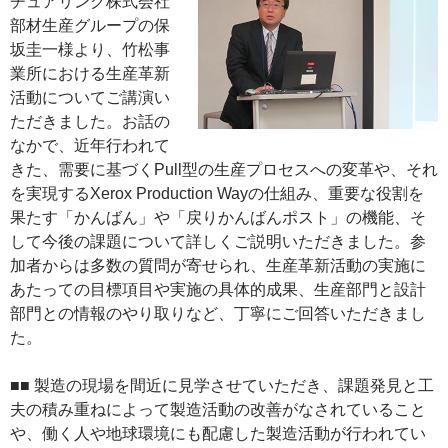
チュアリング株式会社
部材生産グループの保
坂圭一様より、竹松事
業所における生産革新
活動についてご講演い
ただきました。お話の
なかで、近年行われて
きた、需要に基づくPull型の生産プロセスへの変革や、それ
を実現するXerox Production Wayの仕組み、重要な役割を
果たす「かんばん」や「戻りかんばんポスト」の機能、そ
して今後の課題について詳しくご説明いただきました。参
加者からは多数の質問が寄せられ、生産革新活動の実施に
あたっての目標項目や実施の具体的成果、生産部門と設計
部門との情報のやり取りなど、丁寧にご回答いただきまし
た。
■■ 製造の現場を間近に見学させていただき、課題発見と工
夫の積み重ねによって製造活動の改善がなされていること
や、働く人や地球環境にも配慮した製造活動が行われてい