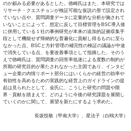
のか顧みる必要があるとした。徳崎氏はまた、本研究では
リサーチ・クエスチョンが検証可能な仮説の形で設定され
ていない点や、質問調査データに定量的な分析が施されて
いないことによって、想定に反して目標管理をBSC導入後
に併用している１社の事例研究が本来の追加的証拠収集手
段として機能せず帰納的な普遍化に貢献し得るものに至ら
なかった点、BSCと方針管理の補完性の検証の議論が中途
で消失している点、を要改善事項として指摘した。そのう
えで徳崎氏は、質問調査の回答率低迷による度数の制約が
所期の研究目的が果たされなかった主因であり、インタビ
ュー企業の内情リポート部分にはいくらかの経営の効率や
有効性を高めるための実践的な経営上のガイドラインの提
起は見られたとして、金氏に、こうした研究の問題や限
界・貢献を踏まえて、どのように今後の研究課題を展開し
ていくのかに関して、展望を新たにするよう求めた。
長坂悦敬（甲南大学）、星法子（白鴎大学）