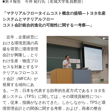
■第４報告 今井 範行氏（名城大学客員教授）
「マテリアルフロータイムコスト概念の提唱―トヨタ生産
システムとマテリアルフロー
コスト会計統合的進化の可能性に関する一考察―」
近年，企業経営に
おける環境意識の高
揚を背景に環境管理
会計が興隆し，とり
わけ生産・物流プロ
セスを対象とするマ
テリアルフローコス
ト会計（MFCA）が
発展する傾向にあ
る。一方，日本を代表する効率的生産方式であるトヨタ生
産システム（TPS）に関しては，その環境貢献性につい
て，従来，指摘がなされてきた。しかしながら，TPSと環
境管理会計との関係に関する考察，および，両者の整合