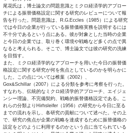
尾花氏は，博士論文の問題意識とミクロ経済学的アプロー
チによる振替価格設定に関する研究のレビューについて報
告を行った。問題意識は、R.G.Eccles（1985）による研究
では今日の企業が行っている振替価格実務を説明するには
不十分であるという点にある。彼が対象とした当時の企業
と今日の企業では、取り巻く環境や戦略など多くの点で異
なると考えられる。そこで、博士論文では彼の研究の洗練
を目指す。
また、ミクロ経済学的なアプローチを用いた今日の振替価
格設定に関する研究が何を焦点としているのかを明らかに
した。この点については椎葉（2002）、
Gox&Schillar（2007）による分類を参考に考察を行った。
すなわち、伝統的なミクロ経済学的アプローチ、エイジェ
ンシー理論、不完備契約、戦略的振替価格設定である。こ
れらの分類よりHirhsleifer（1956）の研究から今日に至る
までの流れを示し、各研究の貢献について述べた。その上
で、研究の焦点が企業の戦略を達成するために振替価格の
設定をどのように利用するのかという点に当てられている