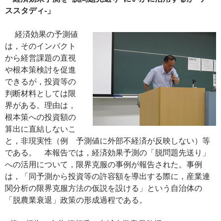
ススタディ‐」
経済効果の予測値
は，そのインパクト
から経営課題の直視
や根本策検討を促進
できるが，投資等の
判断材料としては限
界がある。理由は，
根本策への投資額の
算出に直結しないこ
と，非現実性（例 予測値に外部不経済が反映しない）等
である。 本報告では，経済効果予測の「脱問題先送り」
への活用について，限界克服の事例が報告された。事例
は，「同予測から投資等の許容額を導出する際に，産業連
関分析の限界克服方法の仮説を設ける」という自治体の
「脱農業衰退」政策の形成過程である。