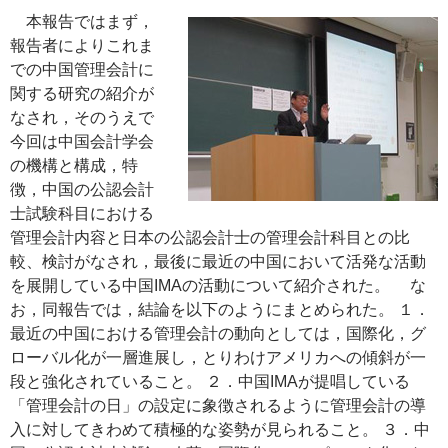
本報告ではまず，
報告者によりこれま
での中国管理会計に
関する研究の紹介が
なされ，そのうえで
今回は中国会計学会
の機構と構成，特
徴，中国の公認会計
士試験科目における
管理会計内容と日本の公認会計士の管理会計科目との比
較、検討がなされ，最後に最近の中国において活発な活動
を展開している中国IMAの活動について紹介された。 な
お，同報告では，結論を以下のようにまとめられた。 １．
最近の中国における管理会計の動向としては，国際化，グ
ローバル化が一層進展し，とりわけアメリカへの傾斜が一
段と強化されていること。 ２．中国IMAが提唱している
「管理会計の日」の設定に象徴されるように管理会計の導
入に対してきわめて積極的な姿勢が見られること。 ３．中