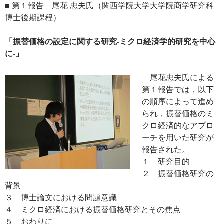
■ 第１報告 尾花 忠夫氏（関西学院大学大学院商学研究科
博士後期課程）
「振替価格の設定に関する研究-ミクロ経済学的研究を中心
に-」
尾花忠夫氏による
第１報告では，以下
の順序によって進め
られ，振替価格のミ
クロ経済的なアプロ
ーチを用いた研究が
報告された。
１ 研究目的
２ 振替価格研究の
背景
３ 博士論文における問題意識
４ ミクロ経済における振替価格研究とその焦点
５ おわりに