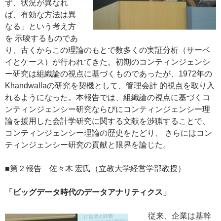
ず、状況が異なれ
ば、有効な方法は異
なる」という考え方
を 示唆するものであ
り、古くからこの理論のもとで数多くの実証分析（サーベ
イとケース）が行われてきた。初期のコンティンジェンシ
ー研究は組織論の視点に基づくものであったが、1972年の
Khandwallaの研究を契機として、管理会計 的視点を取り入
れるようになった。本報告では、組織論の視点に基づくコ
ンティンジェンシー研究ならびにコンティンジェンシー理
論を援用した会計学研究に関する文献を渉猟することで、
コンティンジェンシー理論の歴史をたどり、 さらにはコン
ティンジェンシー研究の貢献と限界を論じた。
■第２報告 佐々木 宏氏（立教大学経営学部教授）
「ビッグデータ時代のデータアナリティクス」
従来、企業は基幹