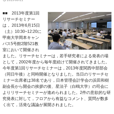
2013-06-21
■■ 2013年度第1回
リサーチセミナー
は， 2013年6月15日
（土）10:30~12:20に
甲南大学岡本キャン
パス5号館2階521教
室において開催され
ました。リサーチセミナーは，若手研究者による発表の場
として，2002年度から毎年度続けて開催されてきました。
今年度第1回リサーチセミナーは，2013年度関西中部部会
（同日午後）と同時開催となりました。当日のリサーチセ
ミナー出席者は38名であり，日本管理会計学会の浜田和樹
副会長から開会の挨拶の後、星法子（白鴎大学）の司会に
よりリサーチセミナーが進められました。2件の意欲的な研
究発表に対して，フロアから有益なコメント、質問が数多
く出て，活発な議論が展開されました。