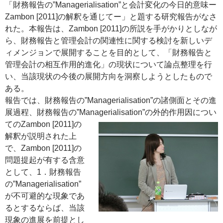
「財務報告の”Managerialisation”と会計変化の今日的意味ー
Zambon [2011]の解釈を通じてー」と題する研究報告がなさ
れた。本報告は、Zambon [2011]の所説を手がかりとしなが
ら、財務報告と管理会計の関連性に関する検討を新しいデ
ィメンジョンで展開することを目的として、「財務報告と
管理会計の相互作用的進化」の現状について論点整理を行
い、当該現状の今後の展開方向を洞察しようとしたもので
ある。
報告では、財務報告の”Managerialisation”の諸側面とその進
展過程、財務報告の”Managerialisation”の外的作用因につい
てのZambon [2011]
の
解釈が説明された上
で、Zambon [2011]の
問題提起が有する含意
として、1．財務報告
の”Managerialisation”
が不可避的な現象であ
るとするならば、当該
現象の進展を前提とし