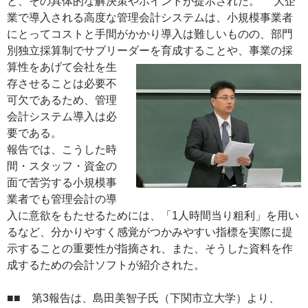
と、その具体的な解決策やポイントが提示された。 大企
業で導入される高度な管理会計システムは、小規模事業者
にとってコストと手間がかかり導入は難しいものの、部門
別独立採算制でサブリーダーを育成することや、事業の採
算性をあげて会社
を生
存させることは必要不
可欠であるため、管理
会計システム導入は必
要である。
報告では、こうした時
間・スタッフ・資金の
面で苦労する小規模事
業者でも管理会計の導
入に意欲をもたせるためには、「1人時間当り粗利」を用い
るなど、分かりやすく感覚がつかみやすい指標を実際に提
示することの重要性が指摘され、また、そうした資料を作
成するための会計ソフトが紹介された。
■■ 第3報告は、島田美智子氏（下関市立大学）より、