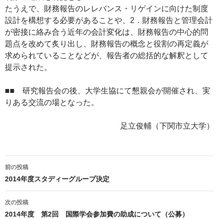
たうえで、財務報告のレレバンス・リゲインに向けた制度
設計を構想する必要があることや、2．財務報告と管理会計
が密接に絡み合う近年の会計変化は、財務報告の中心的問
題点を改めて炙り出し、財務報告の概念と役割の再定義が
求められていることなどが、報告者の総括的な解釈として
提示された。
■■ 研究報告会の後、大学生協にて懇親会が開催され、実
りある交流の場となった。
足立俊輔（下関市立大学）
投
前の投稿
稿
2014年度スタディーグループ決定
ナ
ビ
次の投稿
ゲ
2014年度 第2回 国際学会参加費の助成について（公募）