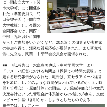
に下関市立大学（下関
市大学町）にて開催さ
れた（準備委員長：島
田美智子氏（下関市立
大学教授））。今回の
合同部会では、関西・
中部・九州以外に関東
からもご参加をいただくなど、20名近くの研究者や実務家
の参加を得て、活発な質疑応答が展開された。また研究報
告に先立ち、関西・中部部会役員会が開催された。
■■ 第1報告は、水島多美也氏（中村学園大学）より、
「アメーバ経営における時間当り採算での時間の意味」と
題する研究報告がなされた。報告は、京セラアメーバ経営
を対象に、1．どのような時間が扱われているのか、2．時
間と管理会計・原価計算との関係、3．業績評価会計や意思
決定会計といった管理会計体系論からの検討の3点を、文献
レビューに基づき明らかにしようとしたものである。
報告では、1．アメー