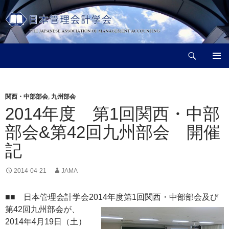
コ
ン
テ
ン
検
ツ
日本管理会計学会
索
へ
メインメ
ス
ニュー
キ
関西・中部部会
,
九州部会
ッ
2014年度 第1回関西・中部
プ
部会&第42回九州部会 開催
記
2014-04-21
JAMA
■■ 日本管理会計学会2014年度第1回関西・中部部
会及び
第42回九州部会が、
2014年4月19日（土）