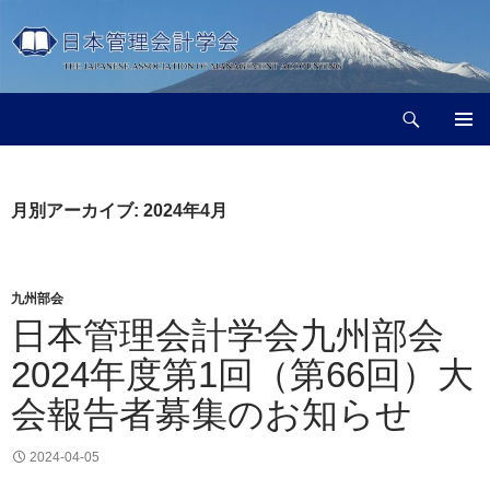
コ
ン
テ
ン
検
ツ
日本管理会計学会
索
へ
メインメ
ス
ニュー
キ
月別アーカイブ: 2024年4月
ッ
プ
九州部会
日本管理会計学会九州部会
2024年度第1回（第66回）大
会報告者募集のお知らせ
2024-04-05