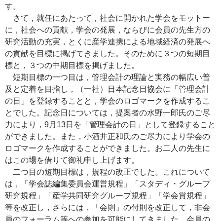
す。
さて，就任にあたって，社会に開かれた学会をモットー
に，社会への貢献，学会の発展，ならびに会員の先生方の
研究活動の充実，とくに産学連携による地域経済の発展へ
の貢献を目標に掲げてきました。そのために３つの短期目
標と，３つの中期目標を掲げました。
短期目標の一つ目は，管理会計の理論と実務の幅広い普
及と定着を目指し，（一社）日本記念日協会に「管理会計
の日」を登録することと，学会のロゴマークを作成するこ
とでした。記念日については，提案者の水野一郎氏のご尽
力により，9月13日を「管理会計の日」として登録すること
ができました。また，小酒井正和氏のご尽力により学会の
ロゴマークを作成することができました。お二人の先生に
はこの場を借りて御礼申し上げます。
二つ目の短期目標は，規程の改正でした。これについて
は，「学会誌編集委員会運営規程」「スタディ・グループ
研究規程」「産学共同研究グループ規程」「学会賞規程」
等を改正し，さらには，「会則」の付則を改正して，非会
員のフォーラム等への参加を可能にしてきました。会員の