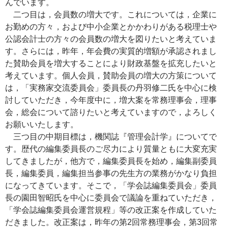
んでいます。
二つ目は，会員数の増大です。これについては，企業に
お勤めの方々，および中小企業とかかわりがある税理士や
公認会計士の方々の会員数の増大を図りたいと考えていま
す。さらには，昨年，年会費の実質的増額が承認されまし
た賛助会員を増大することにより財政基盤を拡充したいと
考えています。個人会員，賛助会員の増大の方策について
は，「実務家交流委員会」委員長の丹羽修二氏を中心に検
討していただき，今年度中に，増大案を常務理事会，理事
会，総会について諮りたいと考えていますので，よろしく
お願いいたします。
三つ目の中期目標は，機関誌『管理会計学』についてで
す。歴代の編集委員長のご尽力により質量ともに大変充実
してきましたが，他方で，編集委員長を始め，編集副委員
長，編集委員，編集担当参事の先生方の業務がかなり負担
になってきています。そこで，「学会誌編集委員会」委員
長の園田智昭氏を中心に委員会で議論を重ねていただき，
「学会誌編集委員会運営規程」等の改正案を作成していた
だきました。改正案は，昨年の第2回常務理事会，第3回常