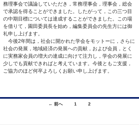
務理事会で議論していただき，常務理事会，理事会，総会
で承認を得ることができました。したがって，この三つ目
の中期目標については達成することができました。この場
を借りて，園田委員長を始め，編集委員会の先生方には御
礼申し上げます。
今後2年間は，社会に開かれた学会をモットーに，さらに
社会の発展，地域経済の発展への貢献，および会員，とく
に実務家会員の増大の達成に向けて注力し，学会の発展に
少しでも貢献できればと考えています。今後ともご支援，
ご協力のほど何卒よろしくお願い申し上げます。
投
← 前へ
1
2
稿
ナ
ビ
ゲ