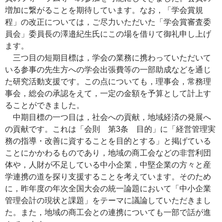
増加に繋がることを期待しています。なお，「学会賞規
程」の改正については，ご尽力いただいた「学会賞審査委
員会」委員長の澤邉紀生氏にこの場を借りて御礼申し上げ
ます。
三つ目の短期目標は，学会の業務に携わっていただいて
いる参事の先生方への学会出張費等の一部助成などを通じ
た研究活動支援です。この点についても，理事会，常務理
事会，総会の承認をえて，一定の金額を予算として計上す
ることができました。
中期目標の一つ目は，社会への貢献，地域経済の発展へ
の貢献です。これは「会則 第3条 目的」に「経営管理実
務の指導・改善に資することを目的とする」と掲げている
ことにかかわるものであり，地域の商工会などの非営利団
体や，人財が不足している中小企業，中堅企業の方々と産
学連携の道を探り支援することを考えています。そのため
に，昨年度の年次全国大会の統一論題において「中小企業
管理会計の現状と課題」をテーマに議論していただきまし
た。また，地域の商工会との連携についても一部で話が進