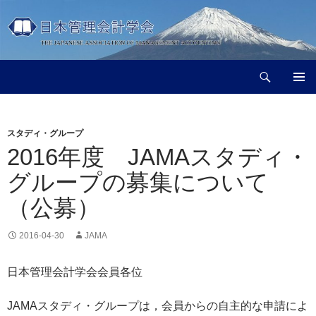
コ
ン
テ
ン
検
ツ
日本管理会計学会
索
へ
メインメ
ス
ニュー
キ
スタディ・グループ
ッ
2016年度 JAMAスタディ・
プ
グループの募集について
（公募）
2016-04-30
JAMA
日本管理会計学会会員各位
JAMAスタディ・グループは，会員からの自主的な申請によ