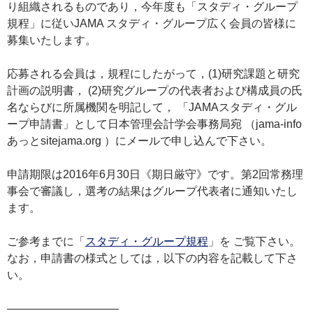
り組織されるものであり，今年度も「スタディ・グループ
規程」に従いJAMA スタディ・グループ広く会員の皆様に
募集いたします。
応募される会員は，規程にしたがって，(1)研究課題と研究
計画の説明書， (2)研究グループの代表者および構成員の氏
名ならびに所属機関を明記して， 「JAMAスタディ・グル
ープ申請書」として日本管理会計学会事務局宛 （jama-info
あっとsitejama.org ）にメールで申し込んで下さい。
申請期限は2016年6月30日《期日厳守》です。第2回常務理
事会で審議し，選考の結果はグループ代表者に通知いたし
ます。
ご参考までに「
スタディ・グループ規程
」を ご覧下さい。
なお，申請書の様式としては，以下の内容を記載して下さ
い。
——————————