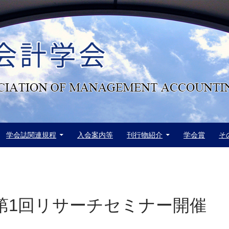
学会誌関連規程
入会案内等
刊行物紹介
学会賞
そ
度第1回リサーチセミナー開催