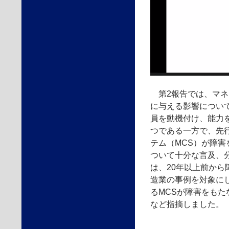
第2報告では、マネ
に与える影響につい
員を動機付け、能力
つである一方で、先
テム（MCS）が障
ついて十分な言及、
は、20年以上前から
造業の事例を対象に
るMCSが障害をもた
など指摘しました。