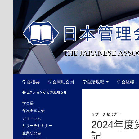
コ
ン
テ
ン
ツ
へ
ス
キ
ッ
プ
検
日本管理会計学会
学会概要
学会賛助会員
学会諸規程
学会組織
索
The Japanese Association of
各セクションからのお知らせ
Management Accounting
学会長
年次全国大会
リサーチセミナー
フォーラム
2024年
リサーチセミナー
記
企業研究会