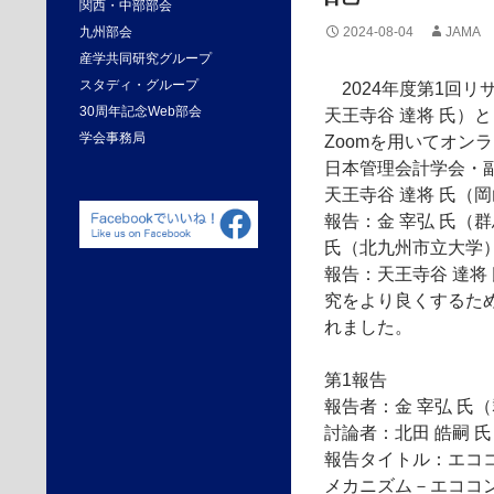
関西・中部部会
九州部会
2024-08-04
JAMA
産学共同研究グループ
スタディ・グループ
2024年度第1回
30周年記念Web部会
天王寺谷 達将 氏）と
学会事務局
Zoomを用いてオン
日本管理会計学会・副
天王寺谷 達将 氏（
報告：金 宰弘 氏（
氏（北九州市立大学）
報告：天王寺谷 達将
究をより良くするた
れました。
第1報告
報告者：金 宰弘 氏
討論者：北田 皓嗣 
報告タイトル：エコ
メカニズム－エココ