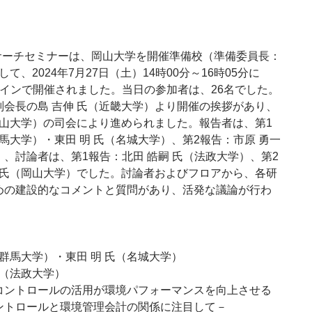
リサーチセミナーは、岡山大学を開催準備校（準備委員長：
して、2024年7月27日（土）14時00分～16時05分に
ラインで開催されました。当日の参加者は、26名でした。
会長の島 吉伸 氏（近畿大学）より開催の挨拶があり、
岡山大学）の司会により進められました。報告者は、第1
群馬大学）・東田 明 氏（名城大学）、第2報告：市原 勇一
、討論者は、第1報告：北田 皓嗣 氏（法政大学）、第2
 氏（岡山大学）でした。討論者およびフロアから、各研
めの建設的なコメントと質問があり、活発な議論が行わ
（群馬大学）・東田 明 氏（名城大学）
氏（法政大学）
コントロールの活用が環境パフォーマンスを向上させる
ントロールと環境管理会計の関係に注目して－