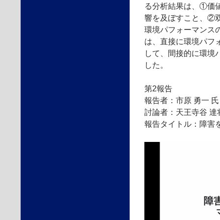
る分析結果は、①価
響を及ぼすこと、②
環境パフォーマンス
は、直接に環境パフ
して、間接的に環境
した。
第2報告
報告者：市原 勇一 
討論者：天王寺谷 達
報告タイトル：障害