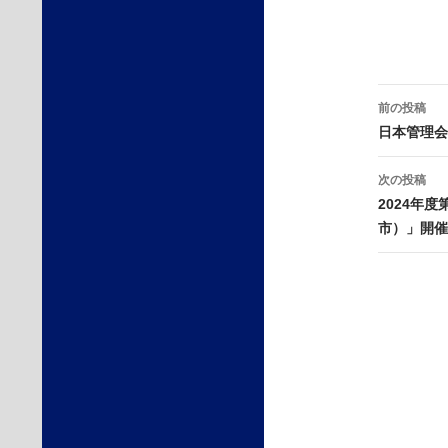
投
前の投稿
稿
日本管理会
ナ
ビ
次の投稿
ゲ
2024年
ー
市）」開催
シ
ョ
ン