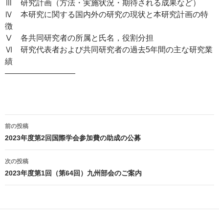
Ⅲ 研究計画（方法・実施状況・期待される成果など）
Ⅳ 本研究に関する国内外の研究の現状と本研究計画の特
徴
Ⅴ 各共同研究者の所属と氏名，役割分担
Ⅵ 研究代表者および共同研究者の過去5年間の主な研究業
績
—————————
投
前の投稿
稿
2023年度第2回国際学会参加費の助成の公募
ナ
ビ
次の投稿
ゲ
2023年度第1回（第64回）九州部会のご案内
ー
シ
ョ
ン