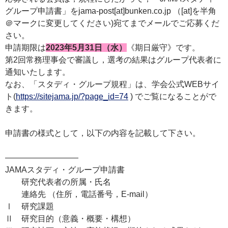
グループ申請書」をjama-post[at]bunken.co.jp （[at]を半角
＠マークに変更してください)宛てまでメールでご応募くだ
さい。
申請期限は
2023年5月31日（水）
《期日厳守》です。
第2回常務理事会で審議し，選考の結果はグループ代表者に
通知いたします。
なお、「スタディ・グループ規程」は、学会公式WEBサイ
ト(
https://sitejama.jp/?page_id=74
) でご覧になることがで
きます。
申請書の様式として，以下の内容を記載して下さい。
—————————
JAMAスタディ・グループ申請書
研究代表者の所属・氏名
連絡先 （住所，電話番号，E-mail）
Ⅰ 研究課題
Ⅱ 研究目的（意義・概要・構想）