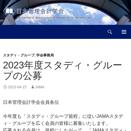
コ
ン
テ
ン
検
ツ
日本管理会計学会
索
へ
メインメ
ス
ニュー
キ
スタディ・グループ
,
学会事務局
ッ
2023年度スタディ・グルー
プ
プの公募
2023-04-15
JAMA
日本管理会計学会会員各位
今年度も「スタディ・グループ規程」に従いJAMAスタデ
ィ・グループを広く会員の皆様に募集いたします。
応募される会員は，規程にしたがって，「JAMAスタディ・