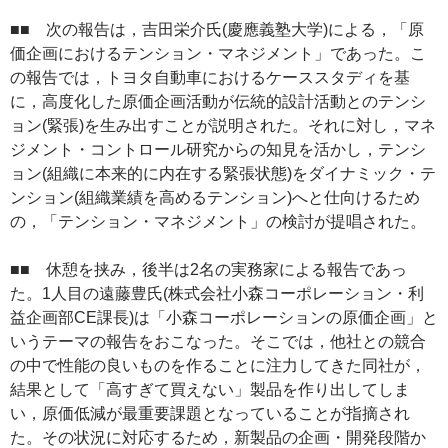
■■ 次の報告は，吉田栄介氏(慶應義塾大学)による，「原
価企画におけるテンション・マネジメント」であった。こ
の報告では，トヨタ自動車におけるケーススタディを基
に，高度化した原価企画活動が伝統的設計活動とのテンシ
ョン(緊張)を生み出すことが説明された。それに対し，マネ
ジメント・コントロール研究からの知見を活かし，テンシ
ョン(組織に本来的に内在する緊張状態)をダイナミック・テ
ンション(組織業績を高めるテンション)へと仕向けるため
の，「テンション・マネジメント」の検討が提唱された。
■■ 休憩を挟み，後半は2名の実務家による報告であっ
た。1人目の遠藤豊氏(株式会社小森コーポレーション・利
益企画部CE課長)は「小森コーポレーションの原価企画」と
いうテーマの報告をおこなった。そこでは，他社との競合
の中で性能の良いものを作ることに注力してきた同社が，
結果として「高すぎて買えない」製品を作り出してしま
い，原価低減が最重要課題となっていることが指摘され
た。その状況に対応するため，新製品の企画・開発段階か