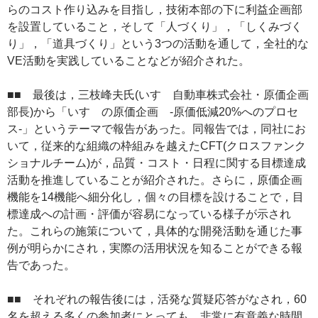
らのコスト作り込みを目指し，技術本部の下に利益企画部
を設置していること，そして「人づくり」，「しくみづく
り」，「道具づくり」という3つの活動を通して，全社的な
VE活動を実践していることなどが紹介された。
■■ 最後は，三枝峰夫氏(いすゞ自動車株式会社・原価企画
部長)から「いすゞの原価企画 -原価低減20%へのプロセ
ス-」というテーマで報告があった。同報告では，同社にお
いて，従来的な組織の枠組みを越えたCFT(クロスファンク
ショナルチーム)が，品質・コスト・日程に関する目標達成
活動を推進していることが紹介された。さらに，原価企画
機能を14機能へ細分化し，個々の目標を設けることで，目
標達成への計画・評価が容易になっている様子が示され
た。これらの施策について，具体的な開発活動を通じた事
例が明らかにされ，実際の活用状況を知ることができる報
告であった。
■■ それぞれの報告後には，活発な質疑応答がなされ，60
名を超える多くの参加者にとっても，非常に有意義な時間