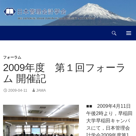
コ
ン
テ
ン
検
ツ
日本管理会計学会
索
へ
メインメ
ス
ニュー
キ
フォーラム
ッ
2009年度 第１回フォーラ
プ
ム 開催記
2009-04-11
JAMA
■■ 2009年4月11日
午後2時より，早稲田
大学早稲田キャンパ
スにて，日本管理会
計学会2009年度第1