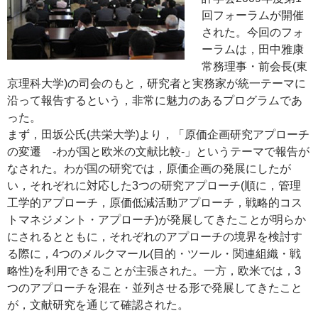
回フォーラムが開催
された。今回のフォ
ーラムは，田中雅康
常務理事・前会長(東
京理科大学)の司会のもと，研究者と実務家が統一テーマに
沿って報告するという，非常に魅力のあるプログラムであ
った。
まず，田坂公氏(共栄大学)より，「原価企画研究アプローチ
の変遷 -わが国と欧米の文献比較-」というテーマで報告が
なされた。わが国の研究では，原価企画の発展にしたが
い，それぞれに対応した3つの研究アプローチ(順に，管理
工学的アプローチ，原価低減活動アプローチ，戦略的コス
トマネジメント・アプローチ)が発展してきたことが明らか
にされるとともに，それぞれのアプローチの境界を検討す
る際に，4つのメルクマール(目的・ツール・関連組織・戦
略性)を利用できることが主張された。一方，欧米では，3
つのアプローチを混在・並列させる形で発展してきたこと
が，文献研究を通じて確認された。