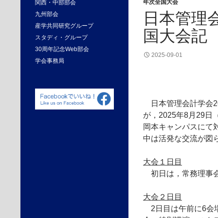
年次全国大会
関西・中部部会
日本管理会
九州部会
産学共同研究グループ
国大会記
スタディ・グループ
30周年記念Web部会
2025-09-01
学会事務局
日本管理会計学会2
が，2025年8月29
岡本キャンパスにて
中は活発な交流が図
大会１日目
初日は，常務理事会
大会２日目
2日目は午前に6会