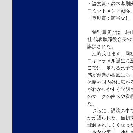
・論文賞：鈴木孝則
コミットメント戦略」
・奨励賞：該当なし
特別講演では，杉山
社 代表取締役会長
講演された。
江崎氏はまず，同社
コキャラメル誕生に
こでは，単なる菓子
感が創業の根底にあ
体制や国内外に広が
がわかりやすく説明
のマークの由来や看
た。
さらに，講演の中で
かが語られた。当初
理解されにくくなっ
こやかな毎日，ゆた