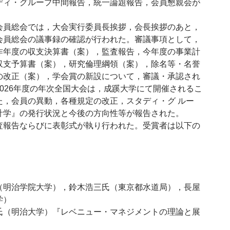
ディ・グループ中間報告，統一論題報告，会員懇親会が
員総会では，大会実行委員長挨拶，会長挨拶のあと，
会員総会の議事録の確認が行われた。審議事項として，
昨年度の収支決算書（案），監査報告，今年度の事業計
収支予算書（案），研究倫理綱領（案），除名等・名誉
の改正（案），学会賞の新設について，審議・承認され
026年度の年次全国大会は，成蹊大学にて開催されるこ
た，会員の異動，各種規定の改正，スタディ・グ ルー
計学』の発行状況と今後の方向性等が報告された。
報告ならびに表彰式が執り行われた。受賞者は以下の
（明治学院大学），鈴木浩三氏（東京都水道局），長屋
学）
氏（明治大学）『レベニュー・マネジメントの理論と展