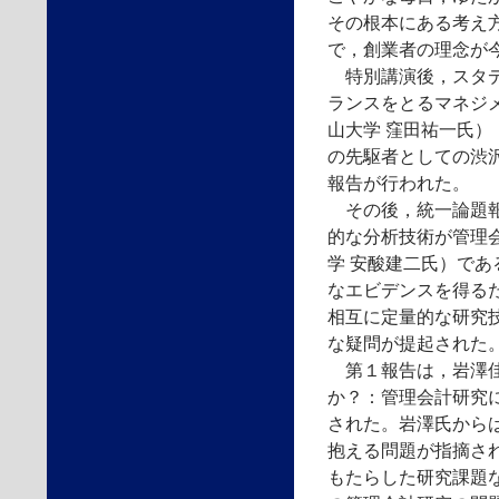
その根本にある考え
で，創業者の理念が
特別講演後，スタデ
ランスをとるマネジ
山大学 窪田祐一氏
の先駆者としての渋
報告が行われた。
その後，統一論題報
的な分析技術が管理会
学 安酸建二氏）で
なエビデンスを得る
相互に定量的な研究
な疑問が提起された
第１報告は，岩澤佳
か？：管理会計研究
された。岩澤氏から
抱える問題が指摘さ
もたらした研究課題