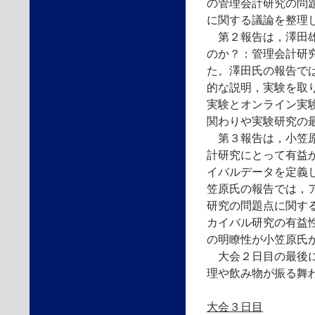
の管理会計研究の問
に関する議論を整理
第２報告は，澤田雄
のか？：管理会計研
た。澤田氏の報告で
的な説明，実験を取
実験とオンライン実
関わりや実験研究の
第３報告は，小笠原
計研究にとって有益
イバルデータを定義
笠原氏の報告では，
研究の問題点に関す
カイバル研究の有益
の明瞭性が小笠原氏
大会２日目の最後に会員
理や飲み物が振る舞
大会３日目