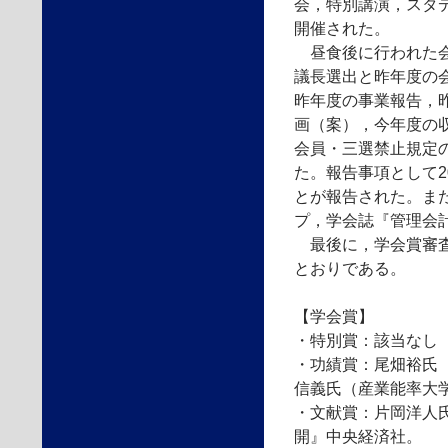
会，特別講演，スタ
開催された。
昼食後に行われた会
議長選出と昨年度の
昨年度の事業報告，
画（案），今年度の
会員・三選禁止規定
た。報告事項として2
とが報告された。ま
プ，学会誌『管理会
最後に，学会賞審査
とおりである。
【学会賞】
・特別賞：該当なし
・功績賞：尾畑裕氏
信義氏（産業能率大
・文献賞：片岡洋人
開』中央経済社。