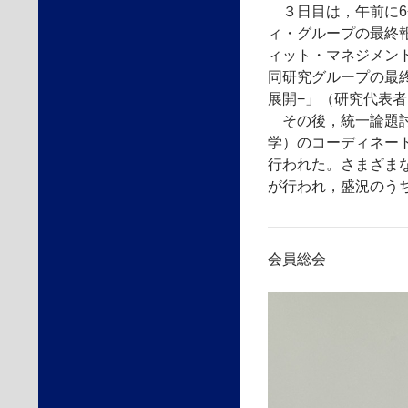
３日目は，午前に6
ィ・グループの最終
ィット・マネジメント
同研究グループの最
展開−」（研究代表者
その後，統一論題討
学）のコーディネー
行われた。さまざま
が行われ，盛況のうち
会員総会