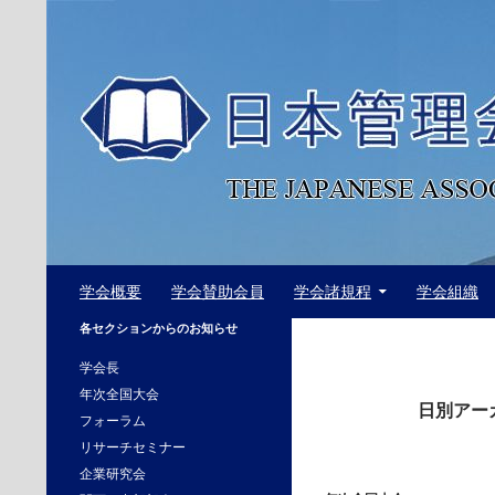
コ
ン
テ
ン
ツ
へ
ス
キ
ッ
プ
検
日本管理会計学会
学会概要
学会賛助会員
学会諸規程
学会組織
索
The Japanese Association of
各セクションからのお知らせ
Management Accounting
学会長
年次全国大会
日別アーカイ
フォーラム
リサーチセミナー
企業研究会