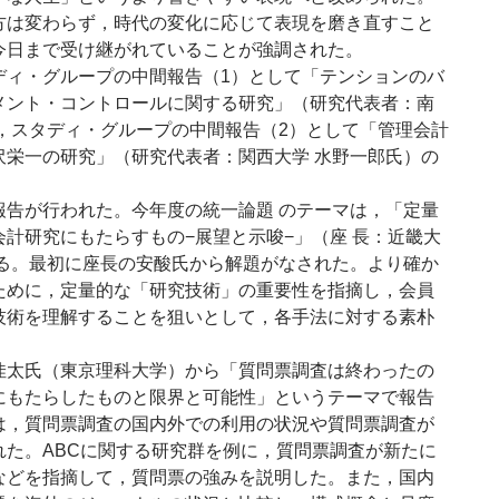
方は変わらず，時代の変化に応じて表現を磨き直すこと
今日まで受け継がれていることが強調された。
ィ・グループの中間報告（1）として「テンションのバ
メント・コントロールに関する研究」（研究代表者：南
），スタディ・グループの中間報告（2）として「管理会計
沢栄一の研究」（研究代表者：関西大学 水野一郎氏）の
告が行われた。今年度の統一論題 のテーマは，「定量
計研究にもたらすもの−展望と示唆−」（座 長：近畿大
ある。最初に座長の安酸氏から解題がなされた。より確か
ために，定量的な「研究技術」の重要性を指摘し，会員
技術を理解することを狙いとして，各手法に対する素朴
。
太氏（東京理科大学）から「質問票調査は終わったの
にもたらしたものと限界と可能性」というテーマで報告
は，質問票調査の国内外での利用の状況や質問票調査が
れた。ABCに関する研究群を例に，質問票調査が新たに
などを指摘して，質問票の強みを説明した。また，国内