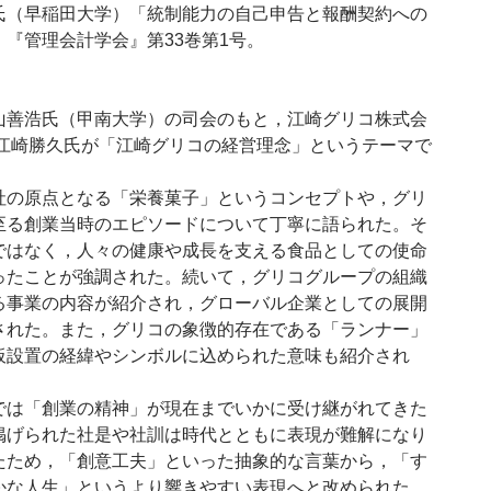
氏（早稲田大学）「統制能力の自己申告と報酬契約への
『管理会計学会』第33巻第1号。
善浩氏（甲南大学）の司会のもと，江崎グリコ株式会
の江崎勝久氏が「江崎グリコの経営理念」というテーマで
の原点となる「栄養菓子」というコンセプトや，グリ
至る創業当時のエピソードについて丁寧に語られた。そ
ではなく，人々の健康や成長を支える食品としての使命
ったことが強調された。続いて，グリコグループの組織
る事業の内容が紹介され，グローバル企業としての展開
された。また，グリコの象徴的存在である「ランナー」
板設置の経緯やシンボルに込められた意味も紹介され
は「創業の精神」が現在までいかに受け継がれてきた
掲げられた社是や社訓は時代とともに表現が難解になり
たため，「創意工夫」といった抽象的な言葉から，「す
かな人生」というより響きやすい表現へと改められた。