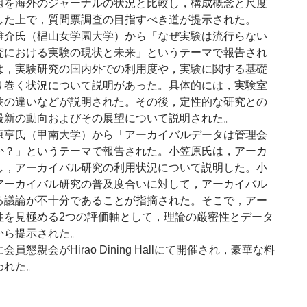
題を海外のジャーナルの状況と比較し，構成概念と尺度
した上で，質問票調査の目指すべき道が提示された。
介氏（椙山女学園大学）から「なぜ実験は流行らない
究における実験の現状と未来」というテーマで報告され
は，実験研究の国内外での利用度や，実験に関する基礎
り巻く状況について説明があった。具体的には，実験室
験の違いなどが説明された。その後，定性的な研究との
最新の動向およびその展望について説明された。
亨氏（甲南大学）から「アーカイバルデータは管理会
か？」というテーマで報告された。小笠原氏は，アーカ
し，アーカイバル研究の利用状況について説明した。小
アーカイバル研究の普及度合いに対して，アーカイバル
る議論が不十分であることが指摘された。そこで，アー
性を見極める2つの評価軸として，理論の厳密性とデータ
から提示された。
懇親会がHirao Dining Hallにて開催され，豪華な料
われた。