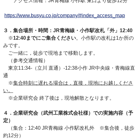
アクセス情報：JR青梅線 小作駅 東口より徒歩12分
https://www.busyu.co.jp/company/#index_access_map
３．集合場所・時間：JR青梅線・小作駅改札「外」12:40
※
12:40までにご集合ください
。小作駅の改札は1か所の
みです。
ご一緒に，徒歩で現地まで移動します。
（参考交通情報）
東京11:34-（立川 直通）-12:38小作 JR中央線・青梅線直
通
※
集合時刻に遅れる場合は，直接，現地にお越しくださ
い。
※企業研究会 終了後は，現地解散となります。
４．企業研究会（武州工業株式会社様）での実施内容（予
定）
（集合：12:40 JR青梅線 小作駅改札外 ※集合後，徒歩
約12分）