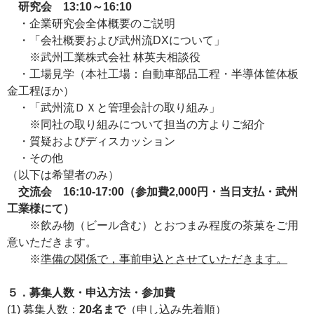
研究会 13:10～16:10
・企業研究会全体概要のご説明
・「会社概要および武州流DXについて」
※武州工業株式会社 林英夫相談役
・工場見学（本社工場：自動車部品工程・半導体筐体板
金工程ほか）
・「武州流ＤＸと管理会計の取り組み」
※同社の取り組みについて担当の方よりご紹介
・質疑およびディスカッション
・その他
（以下は希望者のみ）
交流会 16:10-17:00（参加費2,000円・当日支払・武州
工業様にて）
※飲み物（ビール含む）とおつまみ程度の茶菓をご用
意いただきます。
※
準備の関係で，事前申込とさせていただきます。
５．募集人数・申込方法・参加費
(1)
募集人数：
20名まで
（申し込み先着順）