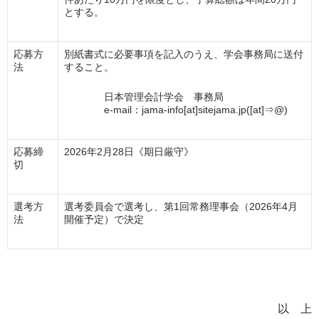
とする。
応募方
別紙書式に必要事項を記入のうえ、学会事務局に送付
法
すること。
日本管理会計学会 事務局
e-mail：jama-info[at]sitejama.jp([at]⇒@)
応募締
2026年2月28日《期日厳守》
切
選考方
選考委員会で選考し、第1回常務理事会（2026年4月
法
開催予定）で決定
以 上