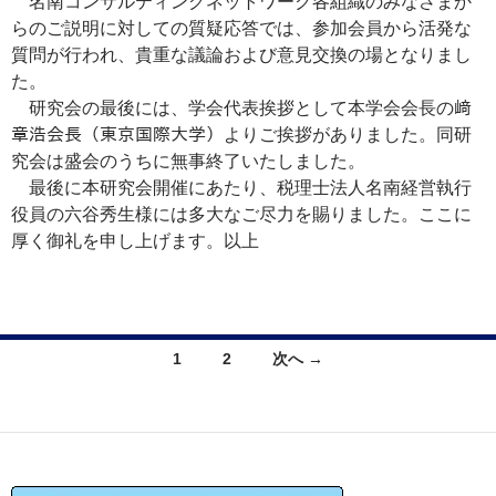
名南コンサルティングネットワーク各組織のみなさまか
らのご説明に対しての質疑応答では、参加会員から活発な
質問が行われ、貴重な議論および意見交換の場となりまし
た。
研究会の最後には、学会代表挨拶として本学会会長の﨑
章浩会長（東京国際大学）よりご挨拶がありました。同研
究会は盛会のうちに無事終了いたしました。
最後に本研究会開催にあたり、税理士法人名南経営執行
役員の六谷秀生様には多大なご尽力を賜りました。ここに
厚く御礼を申し上げます。以上
投
1
2
次へ →
稿
ナ
ビ
ゲ
ー