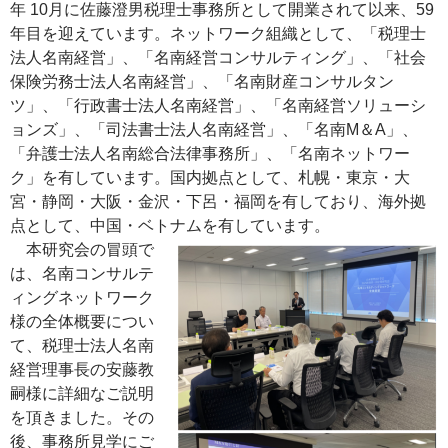
年 10月に佐藤澄男税理士事務所として開業されて以来、59
年目を迎えています。ネットワーク組織として、「税理士
法人名南経営」、「名南経営コンサルティング」、「社会
保険労務士法人名南経営」、「名南財産コンサルタン
ツ」、「行政書士法人名南経営」、「名南経営ソリューシ
ョンズ」、「司法書士法人名南経営」、「名南M＆A」、
「弁護士法人名南総合法律事務所」、「名南ネットワー
ク」を有しています。国内拠点として、札幌・東京・大
宮・静岡・大阪・金沢・下呂・福岡を有しており、海外拠
点として、中国・ベトナムを有しています。
本研究会の冒頭で
は、名南コンサルテ
ィングネットワーク
様の全体概要につい
て、税理士法人名南
経営理事長の安藤教
嗣様に詳細なご説明
を頂きました。その
後、事務所見学にご