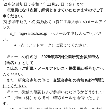
(2) 申込締切日：令和７年11月28 日（金）まで
※定員になり次第，締切とさせていただきますのでご了
承ください
。
(3) 参加申込先：柊 紫乃あて（愛知工業大学）のメールアド
レス
s_hiiragi●aitech.ac.jp へメールで申し込んでくださ
い。
●→@（アットマーク）に変えてください。
※メールの件名は
「2025年第2回企業研究会参加申込
（氏名）」
として
ご氏名・ご所属・メールアドレス・携帯電話番号
をご記
入ください。
また，
研究会参加の他に，
交流会参加の有無も必ず明記
してください
。
※メール受信の確認および参加いただけるかどうかにつ
いて，担当（柊）から後日，確認メールを送信いたしま
す。