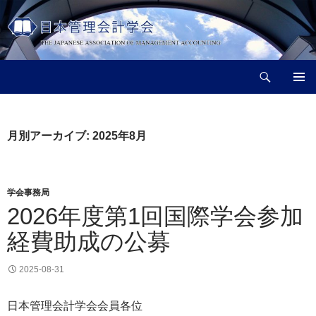
コ
ン
テ
ン
検
ツ
日本管理会計学会
索
へ
メインメ
ス
ニュー
キ
月別アーカイブ: 2025年8月
ッ
プ
学会事務局
2026年度第1回国際学会参加
経費助成の公募
2025-08-31
日本管理会計学会会員各位