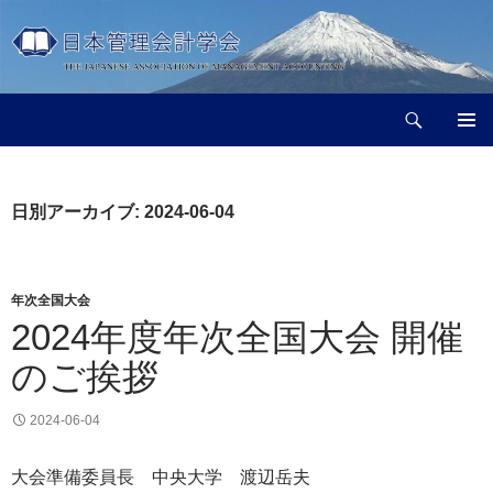
コ
ン
テ
ン
検
ツ
日本管理会計学会
索
へ
メインメ
ス
ニュー
キ
日別アーカイブ: 2024-06-04
ッ
プ
年次全国大会
2024年度年次全国大会 開催
のご挨拶
2024-06-04
大会準備委員長 中央大学 渡辺岳夫