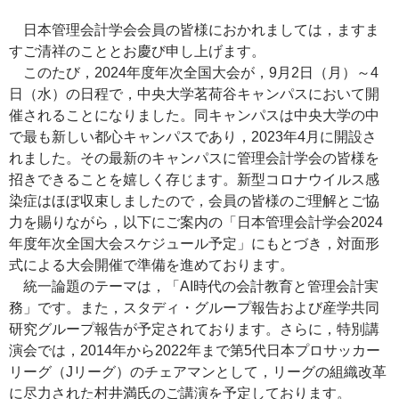
日本管理会計学会会員の皆様におかれましては，ますま
すご清祥のこととお慶び申し上げます。
このたび，2024年度年次全国大会が，9月2日（月）～4
日（水）の日程で，中央大学茗荷谷キャンパスにおいて開
催されることになりました。同キャンパスは中央大学の中
で最も新しい都心キャンパスであり，2023年4月に開設さ
れました。その最新のキャンパスに管理会計学会の皆様を
招きできることを嬉しく存じます。新型コロナウイルス感
染症はほぼ収束しましたので，会員の皆様のご理解とご協
力を賜りながら，以下にご案内の「日本管理会計学会2024
年度年次全国大会スケジュール予定」にもとづき，対面形
式による大会開催で準備を進めております。
統一論題のテーマは，「AI時代の会計教育と管理会計実
務」です。また，スタディ・グループ報告および産学共同
研究グループ報告が予定されております。さらに，特別講
演会では，2014年から2022年まで第5代日本プロサッカー
リーグ（Jリーグ）のチェアマンとして，リーグの組織改革
に尽力された村井満氏のご講演を予定しております。