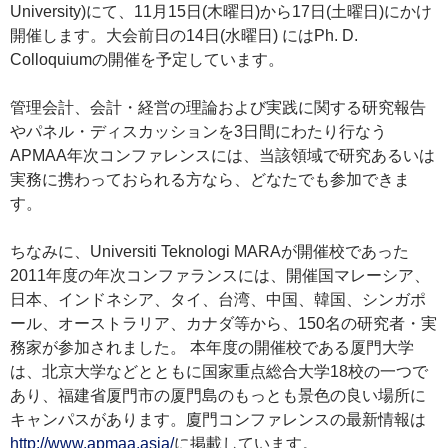
University)にて、11月15日(木曜日)から17日(土曜日)にかけ
開催します。大会前日の14日(水曜日) にはPh. D.
Colloquiumの開催を予定しています。
管理会計、会計・経営の理論および実践に関する研究報告
やパネル・ディスカッションを3日間にわたり行なう
APMAA年次コンファレンスには、当該領域で研究あるいは
実務に携わっておられる方なら、どなたでも参加できま
す。
ちなみに、Universiti Teknologi MARAが開催校であった
2011年度の年次コンファランスには、開催国マレーシア、
日本、インドネシア、タイ、台湾、中国、韓国、シンガポ
ール、オーストラリア、カナダ等から、150名の研究者・実
務家が参加されました。 本年度の開催校である厦門大学
は、北京大学などとともに国家重点総合大学18校の一つで
あり、福建省厦門市の厦門島のもっとも景色の良い場所に
キャンパスがあります。廈門コンファレンスの最新情報は
http://www.apmaa.asia/
に掲載しています。