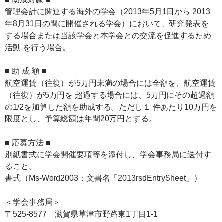
管理会計に関連する海外の学会（2013年5月1日から 2013
年8月31日の間に開催される学会）において、研究発表を
する場合または当該学会と本学会との交流を促進するため
活動 を行う場合。
■ 助 成 額 ■
航空運賃（往復）が5万円未満の場合には全額を、航空運賃
（往復）が5万円を 超過する場合には、5万円にその超過額
の1/2を加算した額を助成する。ただし１ 件あたり10万円を
限度とし、予算総額は年間20万円とする。
■ 応募方法 ■
別紙書式に学会開催要項等を添付し、学会事務局に送付す
ること。
書式（Ms-Word2003：文書名「2013rsdEntrySheet」）
＜学会事務局＞
〒525-8577 滋賀県草津市野路東1丁目1-1