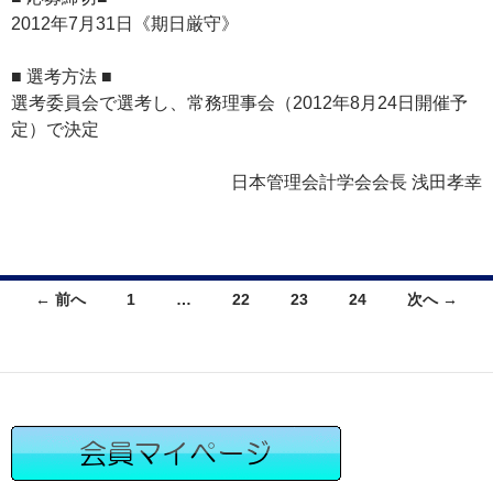
2012年7月31日《期日厳守》
■ 選考方法 ■
選考委員会で選考し、常務理事会（2012年8月24日開催予
定）で決定
日本管理会計学会会長 浅田孝幸
投
← 前へ
1
…
22
23
24
次へ →
稿
ナ
ビ
ゲ
ー
シ
ョ