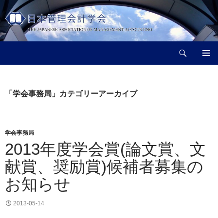
コ
ン
テ
ン
検
ツ
日本管理会計学会
索
へ
メインメ
ス
ニュー
キ
「学会事務局」カテゴリーアーカイブ
ッ
プ
学会事務局
2013年度学会賞(論文賞、文
献賞、奨励賞)候補者募集の
お知らせ
2013-05-14