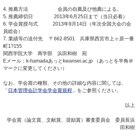
4. 推薦方法 会員の自薦及び他薦による。
5. 推薦締切日 2013年6月25日まで（当日必着）
6. 学会賞授与式 2013年9月14日（年次全国大会の会
員総会）
7. 業績等の送付先 〒662‐8501 兵庫県西宮市上ヶ原一番
町1?155
関西学院大学 商学部 浜田和樹 宛
Eメール：k-hamadaあっとkwansei.ac.jp （あっとを半角＠
マークに変更してください）
なお、学会賞の種類、その他の詳細な内容に関しては、
「
日本管理会計学会学会賞規程
」をご参照ください。
以上
学会賞（論文賞、文献賞、奨励賞）審査委員会 委員長浜
田和樹