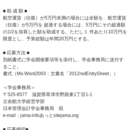
■ 助 成 額 ■
航空運賃（往復）が5万円未満の場合には全額を、航空運賃
（往復）が5万円を 超過する場合には、5万円にその超過額
の1/2を加算した額を助成する。ただし１ 件あたり10万円を
限度とし、予算総額は年間20万円とする。
■ 応募方法 ■
別紙書式に学会開催要項等を添付し、学会事務局に送付す
ること。
書式（Ms-Word2003：文書名「2012rsdEntrySheet」）
＜学会事務局＞
〒525-8577 滋賀県草津市野路東1丁目1-1
立命館大学経営学部
日本管理会計学会事務局 宛
e-mail：jama-infoあっとsitejama.org
■ 応募締切■