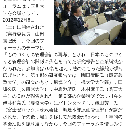
ォーラムは，玉川大
学を会場として，
2012年12月8日
（土）に開催された
（実行委員長：山田
義照氏）。今回のフ
ォーラムのテーマは
「ものづくりの管理会計の再考」とされ，日本のものづく
りと管理会計の関係に焦点を当てた研究報告と企業講演が
行われた。参加者は70名を超え，熱のこもった議論が繰り
広げられた。第１部の研究報告では，園田智昭氏（慶応義
塾大学）の司会のもと，原慎之介（一橋大学大学院），田
坂公氏（久留米大学），中嶌道靖氏・木村麻子氏（関西大
学）の３組が報告された。第２部の企業講演では，司会を
伊藤和憲氏（専修大学）にバトンタッチし，織田芳一氏
（富士ゼロックス株式会社 調達本部原価管理部）が講演
された。その後，場所を移して懇親会が行われ，１年間の
学会活動を振り返りながら，今回のフォーラムを惜しみつ