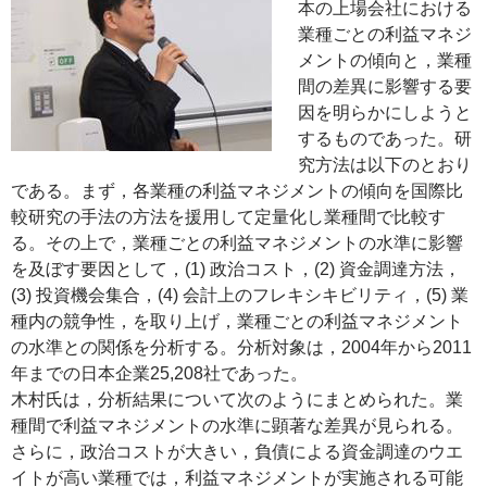
本の上場会社における
業種ごとの利益マネジ
メントの傾向と，業種
間の差異に影響する要
因を明らかにしようと
するものであった。研
究方法は以下のとおり
である。まず，各業種の利益マネジメントの傾向を国際比
較研究の手法の方法を援用して定量化し業種間で比較す
る。その上で，業種ごとの利益マネジメントの水準に影響
を及ぼす要因として，(1) 政治コスト，(2) 資金調達方法，
(3) 投資機会集合，(4) 会計上のフレキシキビリティ，(5) 業
種内の競争性，を取り上げ，業種ごとの利益マネジメント
の水準との関係を分析する。分析対象は，2004年から2011
年までの日本企業25,208社であった。
木村氏は，分析結果について次のようにまとめられた。業
種間で利益マネジメントの水準に顕著な差異が見られる。
さらに，政治コストが大きい，負債による資金調達のウエ
イトが高い業種では，利益マネジメントが実施される可能