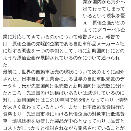
業が国内から海外へ
出て行ってしまって
いるという現状を憂
え，原価企画がどの
ようにグローバル企
業に対応してきているのかについて報告された。報告で
は，原価企画の先駆的企業である自動車部品メーカーＡ社
に対する調査を一つの事例として，特に新興国向けにどの
ような原価企画が展開されているのかについて述べられ
た。
最初に，世界の自動車販売の現状について次のように紹介
された。日本自動車工業会による世界の自動車販売数のデ
ータを，氏が先進国向け販売数と新興国向け販売数に分け
たところ，先進国向けは横ばいあるいは減少しているのに
対し，新興国向けはこの10年間で約3倍となっており，情勢
が大きく変わっているという。また，日本政策投資銀行の
資料より，先進国市場における原価企画の対象車は低燃費
車，環境技術を駆使した製品が中心となっており，品質と
コストがしっかりと検討されながら開発されていることが