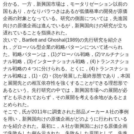
分かる。一方，新興国市場は，モータリゼーション以前の
国もあり，かなりバラつきはあるが低価格車の開発が原価
企画の対象となっている。研究の側面については，先進国
向けの原価企画は進んでいるが，新興国向けの研究が立ち
遅れていることを指摘された。
次いで，Bartlett and Ghoshal(1989)の先行研究を紹介さ
れ，グローバル型企業の戦略パターンについて述べられ
た。戦略パターンは，(1)グローバル戦略，(2)マルチナショ
ナル戦略，(3)インターナショナル戦略，(4)トランスナショ
ナル戦略の４つに分けられる。とくに，(4)トランスナショ
ナル戦略は，(1)・(2)・(3)が発展した最終形態であり，本国
と展開先との相互依存性を強くすることができる理想形で
あるという。先行研究の中では，新興国市場への展開が必
ずとも示されておらず，その展開を考える余地があるとま
とめられた。
そこで，氏が2011年に調査された部品メーカーＡ社の事例
を用い，新興国向けの原価企画がどのように行われている
かを紹介された。最初に，Ａ社が新興国における原価企画
で失敗をした例を示された。失敗をした原因として，先進