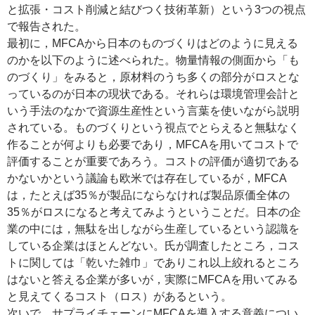
と拡張・コスト削減と結びつく技術革新）という3つの視点
で報告された。
最初に，MFCAから日本のものづくりはどのように見える
のかを以下のように述べられた。物量情報の側面から「も
のづくり」をみると，原材料のうち多くの部分がロスとな
っているのが日本の現状である。それらは環境管理会計と
いう手法のなかで資源生産性という言葉を使いながら説明
されている。ものづくりという視点でとらえると無駄なく
作ることが何よりも必要であり，MFCAを用いてコストで
評価することが重要であろう。コストの評価が適切である
かないかという議論も欧米では存在しているが，MFCA
は，たとえば35％が製品にならなければ製品原価全体の
35％がロスになると考えてみようということだ。日本の企
業の中には，無駄を出しながら生産しているという認識を
している企業はほとんどない。氏が調査したところ，コス
トに関しては「乾いた雑巾」でありこれ以上絞れるところ
はないと答える企業が多いが，実際にMFCAを用いてみる
と見えてくるコスト（ロス）があるという。
次いで，サプライチェーンにMFCAを導入する意義につい