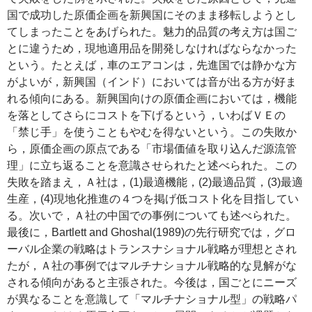
国で成功した原価企画を新興国にそのまま移転しようとし
てしまったことをあげられた。魅力的品質の考え方は国ご
とに違うため，現地適用品を開発しなければならなかった
という。たとえば，車のエアコンは，先進国では静かな方
がよいが，新興国（インド）においては音が出る方が好ま
れる傾向にある。新興国向けの原価企画においては，機能
を落としてさらにコストを下げるという，いわばＶＥの
「禁じ手」を使うこともやむを得ないという。この失敗か
ら，原価企画の原点である「市場価値を取り込んだ源流管
理」に立ち返ることを意識させられたと述べられた。この
失敗を踏まえ，Ａ社は，(1)最適機能，(2)最適品質，(3)最適
生産，(4)現地化推進の４つを掲げ低コスト化を目指してい
る。次いで，Ａ社の中国での事例についても述べられた。
最後に，Bartlett and Ghoshal(1989)の先行研究では，グロ
ーバル企業の戦略はトランスナショナル戦略が理想とされ
たが，Ａ社の事例ではマルチナショナル戦略的な見解がな
される傾向があると主張された。今後は，国ごとにニーズ
が異なることを意識して「マルチナショナル型」の戦略パ