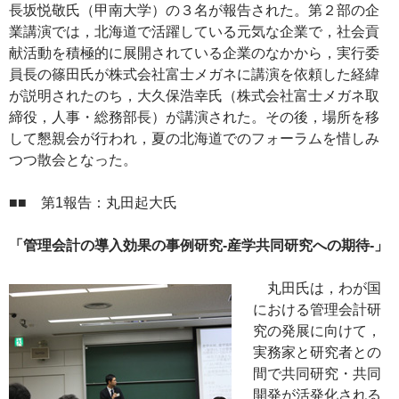
長坂悦敬氏（甲南大学）の３名が報告された。第２部の企
業講演では，北海道で活躍している元気な企業で，社会貢
献活動を積極的に展開されている企業のなかから，実行委
員長の篠田氏が株式会社富士メガネに講演を依頼した経緯
が説明されたのち，大久保浩幸氏（株式会社富士メガネ取
締役，人事・総務部長）が講演された。その後，場所を移
して懇親会が行われ，夏の北海道でのフォーラムを惜しみ
つつ散会となった。
■■ 第1報告：丸田起大氏
「管理会計の導入効果の事例研究-産学共同研究への期待-」
丸田氏は，わが国
における管理会計研
究の発展に向けて，
実務家と研究者との
間で共同研究・共同
開発が活発化される