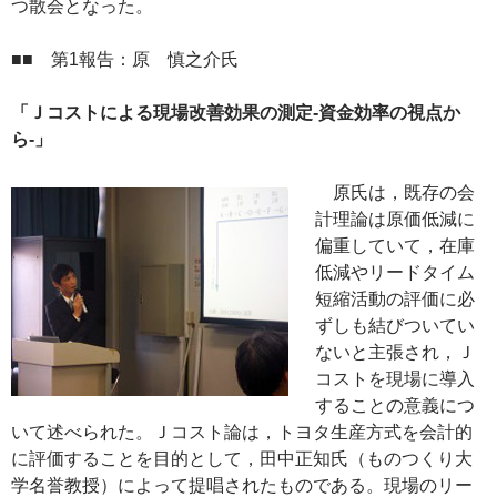
つ散会となった。
■■ 第1報告：原 慎之介氏
「Ｊコストによる現場改善効果の測定-資金効率の視点か
ら-」
原氏は，既存の会
計理論は原価低減に
偏重していて，在庫
低減やリードタイム
短縮活動の評価に必
ずしも結びついてい
ないと主張され，Ｊ
コストを現場に導入
することの意義につ
いて述べられた。Ｊコスト論は，トヨタ生産方式を会計的
に評価することを目的として，田中正知氏（ものつくり大
学名誉教授）によって提唱されたものである。現場のリー