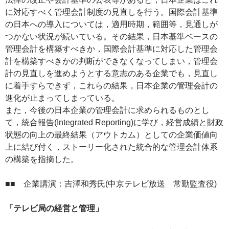
に対応すべく管理会計制度の見直しを行う。国際会計基準
の日本への導入については，適用時期，範囲等，見通しが
つかない状況が続いている。その結果，日本基準ベースの
管理会計を構築すべきか，国際会計基準に対応した管理会
計を構築すべきかの判断ができなくなってしまい，管理会
計の見直しを進めようとする意志のある企業でも，見直し
に着手すらできず，これらの結果，日本企業の管理会計の
進化が止まってしまっている。
また，今後の日本企業の管理会計に求められるものとし
て，統合報告(Integrated Reporting)に学び，経営成績と財政
状態の向上の最終結果（アウトカム）としての企業価値向
上に結び付く，ストーリー化された統合的な管理会計体系
の構築を指摘した。
■■ 企業講演：吉澤和秀氏(中京テレビ放送 常勤監査役)
「テレビ局の経営と管理」