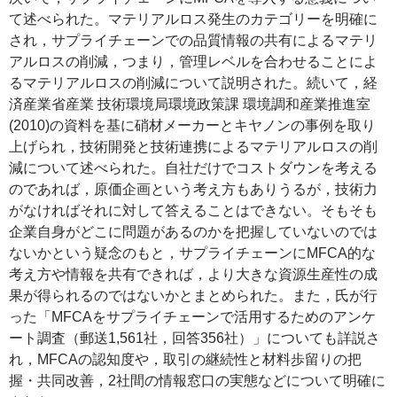
て述べられた。マテリアルロス発生のカテゴリーを明確に
され，サプライチェーンでの品質情報の共有によるマテリ
アルロスの削減，つまり，管理レベルを合わせることによ
るマテリアルロスの削減について説明された。続いて，経
済産業省産業 技術環境局環境政策課 環境調和産業推進室
(2010)の資料を基に硝材メーカーとキヤノンの事例を取り
上げられ，技術開発と技術連携によるマテリアルロスの削
減について述べられた。自社だけでコストダウンを考える
のであれば，原価企画という考え方もありうるが，技術力
がなければそれに対して答えることはできない。そもそも
企業自身がどこに問題があるのかを把握していないのでは
ないかという疑念のもと，サプライチェーンにMFCA的な
考え方や情報を共有できれば，より大きな資源生産性の成
果が得られるのではないかとまとめられた。また，氏が行
った「MFCAをサプライチェーンで活用するためのアンケ
ート調査（郵送1,561社，回答356社）」についても詳説さ
れ，MFCAの認知度や，取引の継続性と材料歩留りの把
握・共同改善，2社間の情報窓口の実態などについて明確に