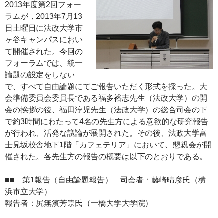
2013年度第2回フォー
ラムが，2013年7月13
日土曜日に法政大学市
ヶ谷キャンパスにおい
て開催された。今回の
フォーラムでは、統一
論題の設定をしない
で、すべて自由論題にてご報告いただく形式を採った。大
会準備委員会委員長である福多裕志先生（法政大学）の開
会の挨拶の後、福田淳児先生（法政大学）の総合司会の下
で約3時間にわたって4名の先生方による意欲的な研究報告
が行われ、活発な議論が展開された。その後、法政大学富
士見坂校舎地下1階「カフェテリア」において、懇親会が開
催された。各先生方の報告の概要は以下のとおりである。
■■ 第1報告（自由論題報告） 司会者：藤崎晴彦氏（横
浜市立大学）
報告者：尻無濱芳崇氏（一橋大学大学院）