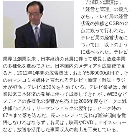
吉澤氏の講演は，
「経営と管理」の観点
から，テレビ局の経営
状況の推移とCSRの２
点に絞って行われた。
テレビ局の経営状況に
ついては，以下のよう
に述べられた。テレビ
業界は創業以来，日本経済の発展に伴って成長し放送事業
の多様化を進めてきた。日本国内のメディアを広告費で見
ると，2012年1年間の広告費は，およそ5兆9000億円で，そ
の内マスコミ４媒体と言われるテレビ・新聞・雑誌・ラジ
オが47％，テレビは30％を占めている。テレビ業界は，創
業以来日本経済の発展に伴って成長してきたが，WEBなど
メディアの多様化の影響から売上は2006年度をピークに減
少傾向に入り，リーマンショックの翌年は，ピーク時の
87％まで落ち込んだ。長いトレンドで見れば漸減傾向を覚
悟しなければならず，各局は，映画やDVD，アイスショー
など，放送を活用した事業収入の創出を工夫している。