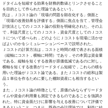
ドタイムを短縮する効果を財務的数値とリンクさせること
を目的として作られた理論であるという。
氏は，Ｊコスト論の「現場の問題を顕在化する」側面と
「現場の改善効果を評価する」側面に焦点を当て，管理会
計技法としてのＪコスト論の役割を明確化された。その上
で，利益尺度としてのＪコスト，資金尺度としてのＪコス
トについて述べられ，どのようにＪコストを現場に活かせ
ばよいのかをシミュレーションベースで説明された。
Ｊコストの計算方法は，コストと時間の積で表される面積
（縦軸にコスト，横軸に時間）であり，その本質は資金量
である。縦軸を短くする改善が原価低減であるのに対し，
横軸を短くする改善がリードタイム短縮で，これらの積を
用いた理論がＪコスト論である。またＪコストの総和は製
品１単位を作るために要した棚卸資産にも相当するとい
う。
また，Ｊコスト論の特徴として，原価のみならずリードタ
イムや資金の利用量も測定できるものであることを強調さ
れた。特に資金面だけに影響を与える改善について評価で
きるということ，つまり，既存の会計理論では，利益に結