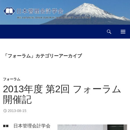
コ
ン
テ
ン
検
ツ
日本管理会計学会
索
へ
メインメ
ス
ニュー
キ
「フォーラム」カテゴリーアーカイブ
ッ
プ
フォーラム
2013年度 第2回 フォーラム
開催記
2013-08-15
■■ 日本管理会計学会