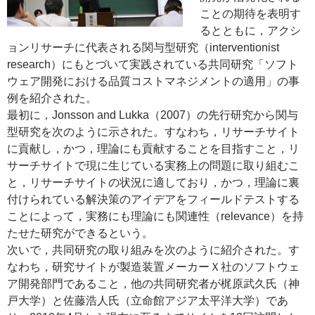
ことの期待を表明す
るとともに，アクシ
ョンリサーチに代表される関与型研究（interventionist
research）にもとづいて実践されている共同研究「ソフト
ウェア開発における品質コストマネジメントの適用」の事
例を紹介された。
最初に，Jonsson and Lukka（2007）の先行研究から関与
型研究を次のように示された。すなわち，リサーチサイト
に貢献し，かつ，理論にも貢献することを目指すこと，リ
サーチサイトで現に生じている実務上の問題に取り組むこ
と，リサーチサイトの状況に適しており，かつ，理論に裏
付けられている解決策のアイデアをフィールドテストする
ことによって，実務にも理論にも関連性（relevance）を持
たせた研究ができるという。
次いで，共同研究の取り組みを次のように紹介された。す
なわち，研究サイトが製造装置メーカーＸ社のソフトウェ
ア開発部門であること，他の共同研究者が梶原武久氏（神
戸大学）と佐藤浩人氏（立命館アジア太平洋大学）であ