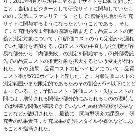
り，2010年4月から現在に至るまでサイトを13回訪問した
こと，当初はビジターとして研究サイトに関与していたも
のの，次第にファシリテーターとして理論的見地から研究
サイトに関与するようになったということである 。そし
て，研究開始後１年間の協議を踏まえて，品質コストの定
義と測定対象について，(1)評価コストのうち定義から漏れ
ていた部分を追加する，(2)テスト後の手直しなど測定が容
易な部分から「内部失敗」の測定を開始する，(3)外部委託
先での品質コストの推定対象を拡大するという変更が行わ
れた。その 結果，品質コストのビヘイビアについて，品質
コスト率が5?10ポイント上昇したこと，内部失敗コストの
測定範囲がまだ限定的であるためその割合が5％以下にとど
まっていること，予防コスト・評価コスト・失敗コストの
間には，期待される関係が部分的にみられるものの現時点
では明確な関係が確認できていないため経過観察が必要な
ことなどが説明された 。最後に，関与型研究の課題が，研
究者の結果責任，研究成果の記述スタイルや媒体などにあ
ることを指摘された。