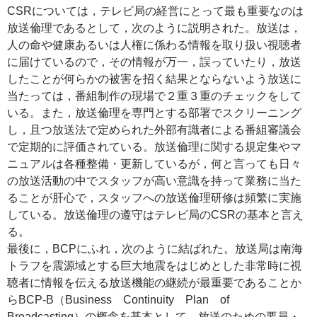
CSRについては，テレビ局の経営にとって最も重要なのは
放送倫理であるとして，次のように説明された。放送は，
人の命や健康あるいは人権に係わる情報を取り扱い視聴者
に届けているので，その情報が万一，誤っていたり，放送
したことが何らかの被害を招く結果とならないよう放送に
当たっては，番組制作の現場で２重３重のチェックをして
いる。また，放送倫理を専門とする部署でスクリーニング
し，且つ放送法で定められた外部有識者による番組審議会
で定期的に評価されている。放送倫理に関する規定集やマ
ニュアルは各種整備・更新しているが，何と言っても日々
の放送活動の中でスタッフが高い意識を持って業務に当た
ることが肝心で，スタッフへの放送倫理研修は頻繁に実施
している。放送倫理の遵守はテレビ局のCSRの基本と言え
る。
最後に，BCPにふれ，次のように結ばれた。放送局は南海
トラフを震源域とする巨大地震をはじめとした非常時に視
聴者に情報を伝える放送機能の継続が最重要であることか
らBCP-B（Business Continuity Plan of
Broadcasting）の概念を基本として，放送のための要員・