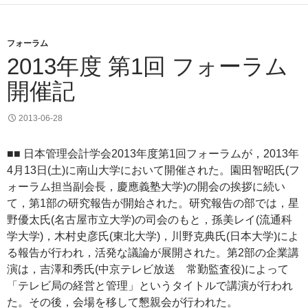
フォーラム
2013年度 第1回 フォーラム
開催記
2013-06-28
■■ 日本管理会計学会2013年度第1回フォーラムが，2013年
4月13日(土)に南山大学において開催された。園田智昭氏(フ
ォーラム担当副会長，慶應義塾大学)の開会の挨拶に続い
て，第1部の研究報告が開始された。研究報告の部では，星
野優太氏(名古屋市立大学)の司会のもと，孫美レイ(流通科
学大学)，木村史彦氏(東北大学)，川野克典氏(日本大学)によ
る報告が行われ，活発な議論が展開された。第2部の企業講
演は，吉澤和秀氏(中京テレビ放送 常勤監査役)によって
「テレビ局の経営と管理」というタイトルで講演が行われ
た。その後，会場を移して懇親会が行われた。