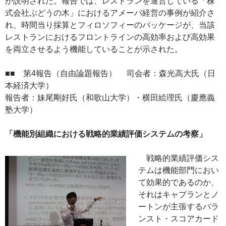
が説明された。報告では、レストランを運営している「株
式会社ぶどうの木」におけるアメーバ経営の事例が紹介さ
れ、時間当り採算とフィロソフィーのパッケージが、当該
レストランにおけるフロントラインの高効率および高効果
を両立させるよう機能していることが示された。
■■ 第4報告（自由論題報告） 司会者：森光高大氏（日
本経済大学）
報告者：妹尾剛好氏（和歌山大学）・横田絵理氏（慶應義
塾大学）
「機能別組織における戦略的業績評価システムの考察」
戦略的業績評価シス
テムは機能部門におい
て効果的であるのか、
それはキャプランとノ
ートンが主張するバラ
ンスト・スコアカード