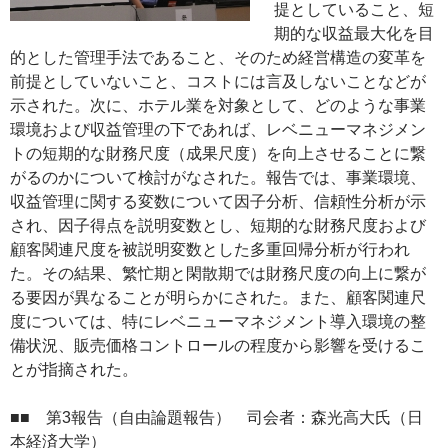
提としていること、短
期的な収益最大化を目
的とした管理手法であること、そのため経営構造の変革を
前提としていないこと、コストには言及しないことなどが
示された。次に、ホテル業を対象として、どのような事業
環境および収益管理の下であれば、レベニューマネジメン
トの短期的な財務尺度（成果尺度）を向上させることに繋
がるのかについて検討がなされた。報告では、事業環境、
収益管理に関する変数について因子分析、信頼性分析が示
され、因子得点を説明変数とし、短期的な財務尺度および
顧客関連尺度を被説明変数とした多重回帰分析が行われ
た。その結果、繁忙期と閑散期では財務尺度の向上に繋が
る要因が異なることが明らかにされた。また、顧客関連尺
度については、特にレベニューマネジメント導入環境の整
備状況、販売価格コントロールの程度から影響を受けるこ
とが指摘された。
■■ 第3報告（自由論題報告） 司会者：森光高大氏（日
本経済大学）