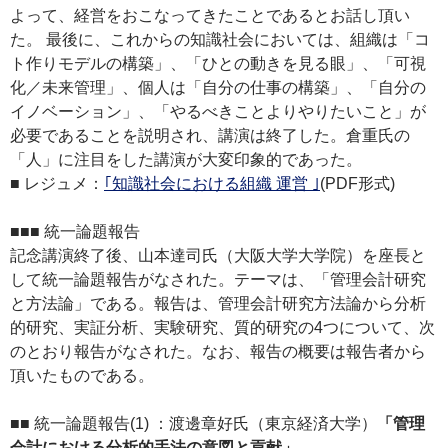
よって、経営をおこなってきたことであるとお話し頂い
た。 最後に、これからの知識社会においては、組織は「コ
ト作りモデルの構築」、「ひとの動きを見る眼」、「可視
化／未来管理」、個人は「自分の仕事の構築」、「自分の
イノベーション」、「やるべきことよりやりたいこと」が
必要であることを説明され、講演は終了した。倉重氏の
「人」に注目をした講演が大変印象的であった。
■ レジュメ：
｢知識社会における組織 運営 ｣
(PDF形式)
■■■ 統一論題報告
記念講演終了後、山本達司氏（大阪大学大学院）を座長と
して統一論題報告がなされた。テーマは、「管理会計研究
と方法論」である。報告は、管理会計研究方法論から分析
的研究、実証分析、実験研究、質的研究の4つについて、次
のとおり報告がなされた。なお、報告の概要は報告者から
頂いたものである。
■■ 統一論題報告(1) ：渡邊章好氏（東京経済大学）
「管理
会計における分析的手法の意図と貢献」