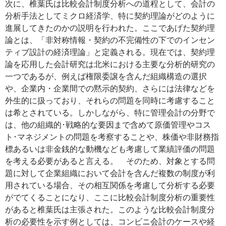
次に、椎葉氏は比較会計制度分析への道程として、会計の
分析手法としてミクロ経済学、特に契約理論がどのように
進展してきたのかの説明を行われた。ここであげた契約理
論とは、「非対称情報・契約の不完備性の下でのインセン
ティブ設計の経済理論」と定義される。現在では、契約理
論を応用した会計研究は北米における主要な分析的研究の
一つであるが、例えば権限委譲を含んだ組織構造の選択
や、企業内・企業間での黙示的契約、さらには法律などを
外生的に扱っており、それらの問題を同時に考慮すること
は希とされている。しかしながら、特に管理会計の分野で
は、他の組織的･戦略的な要因まで含めて原価管理やコス
ト･マネジメントの問題を考察することや、株価や非財務指
標あるいは非金銭的な動機なども考慮して業績評価の問題
を考える必要があると言える。 そのため、対象とする問
題に対して企業組織において会計を含んだ複数の制度が利
用されている場合、その相互関係を考慮して分析する必要
がでてくることになり、ここに比較会計制度分析の重要性
があると椎葉氏は主張された。このような比較会計制度分
析の必要性を示す例としては、コンビニ会計のケースや経