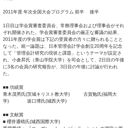
2011年度 年次全国大会プログラム 前半 後半
1日目は学会賞審査委員会、常務理事会および理事会がそれ
ぞれ開催された。学会賞審査委員会の厳正な審議の結果、
2011年度の学会賞は下記の受賞者の方々に贈られることと
なった。統一論題は、日本管理会計学会創立20周年を記念
して「管理会計研究の現状と課題」というテーマが設定さ
れ、小倉昇氏（青山学院大学）を司会として、2日目の午後
に3名の会員の研究報告が、3日目の午後に討論が行われ
た。
■■ 功績賞
青木茂男氏(茨城キリスト教大学) 古賀勉氏(福岡大
学) 坂口博氏(城西大学)
■■ 文献賞
■ 櫻井通晴氏(城西国際大学)