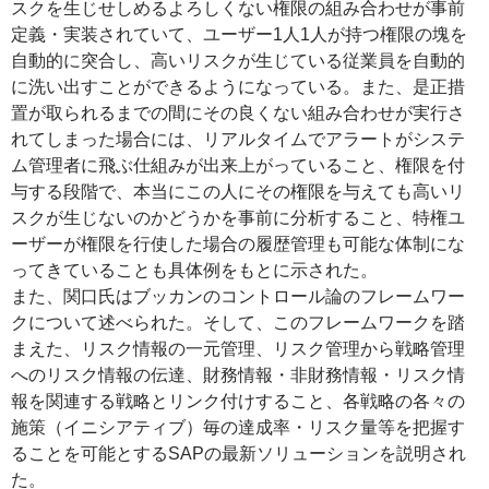
スクを生じせしめるよろしくない権限の組み合わせが事前
定義・実装されていて、ユーザー1人1人が持つ権限の塊を
自動的に突合し、高いリスクが生じている従業員を自動的
に洗い出すことができるようになっている。また、是正措
置が取られるまでの間にその良くない組み合わせが実行さ
れてしまった場合には、リアルタイムでアラートがシステ
ム管理者に飛ぶ仕組みが出来上がっていること、権限を付
与する段階で、本当にこの人にその権限を与えても高いリ
スクが生じないのかどうかを事前に分析すること、特権ユ
ーザーが権限を行使した場合の履歴管理も可能な体制にな
ってきていることも具体例をもとに示された。
また、関口氏はブッカンのコントロール論のフレームワー
クについて述べられた。そして、このフレームワークを踏
まえた、リスク情報の一元管理、リスク管理から戦略管理
へのリスク情報の伝達、財務情報・非財務情報・リスク情
報を関連する戦略とリンク付けすること、各戦略の各々の
施策（イニシアティブ）毎の達成率・リスク量等を把握す
ることを可能とするSAPの最新ソリューションを説明され
た。