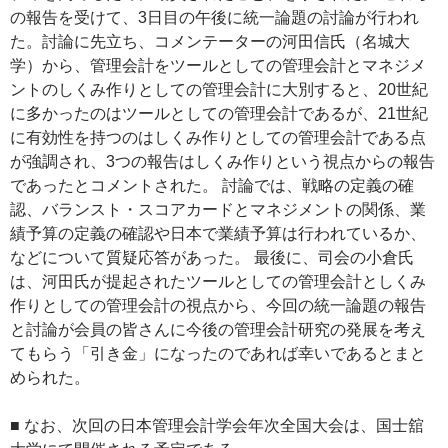
の報告を受けて、3日目の午後に統一論題の討論が行われ
た。討論に先立ち、コメンテーターの河田信氏（名城大
学）から、管理会計をツールとしての管理会計とマネジメ
ントのしくみ作りとしての管理会計に大別すると、20世紀
に多かったのはツールとしての管理会計であるが、21世紀
に有効性を持つのはしくみ作りとしての管理会計である点
が強調され、3つの報告はしくみ作りという視点からの報告
であったとコメントされた。 討論では、戦略の定義の確
認、バランスト・スコアカードとマネジメントの関係、業
績予算の定義の確認や日本で業績予算は行われているか、
などについて質疑応答があった。 最後に、司会の小倉氏
は、河田氏が提起されたツールとしての管理会計としくみ
作りとしての管理会計の視点から、今回の統一論題の報告
と討論が会員の皆さんに今後の管理会計研究の発展を考え
てもらう「引き金」になったのであれば幸いであるとまと
められた。
■ なお、次回の日本管理会計学会年次全国大会は、国士舘