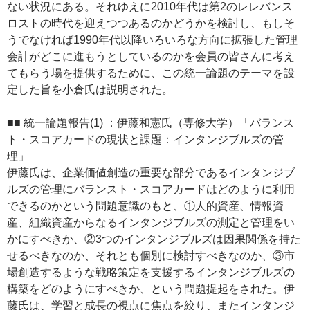
ない状況にある。それゆえに2010年代は第2のレレバンス
ロストの時代を迎えつつあるのかどうかを検討し、もしそ
うでなければ1990年代以降いろいろな方向に拡張した管理
会計がどこに進もうとしているのかを会員の皆さんに考え
てもらう場を提供するために、この統一論題のテーマを設
定した旨を小倉氏は説明された。
■■ 統一論題報告(1) ：伊藤和憲氏（専修大学）「バランス
ト・スコアカードの現状と課題：インタンジブルズの管
理」
伊藤氏は、企業価値創造の重要な部分であるインタンジブ
ルズの管理にバランスト・スコアカードはどのように利用
できるのかという問題意識のもと、①人的資産、情報資
産、組織資産からなるインタンジブルズの測定と管理をい
かにすべきか、②3つのインタンジブルズは因果関係を持た
せるべきなのか、それとも個別に検討すべきなのか、③市
場創造するような戦略策定を支援するインタンジブルズの
構築をどのようにすべきか、という問題提起をされた。伊
藤氏は、学習と成長の視点に焦点を絞り、またインタンジ