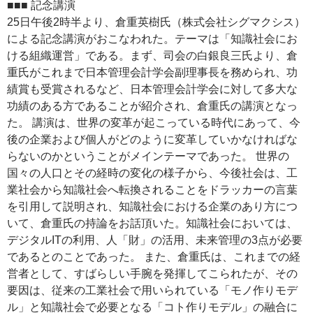
■■■ 記念講演
25日午後2時半より、倉重英樹氏（株式会社シグマクシス）
による記念講演がおこなわれた。テーマは「知識社会にお
ける組織運営」である。まず、司会の白銀良三氏より、倉
重氏がこれまで日本管理会計学会副理事長を務められ、功
績賞も受賞されるなど、日本管理会計学会に対して多大な
功績のある方であることが紹介され、倉重氏の講演となっ
た。 講演は、世界の変革が起こっている時代にあって、今
後の企業および個人がどのように変革していかなければな
らないのかということがメインテーマであった。 世界の
国々の人口とその経時の変化の様子から、今後社会は、工
業社会から知識社会へ転換されることをドラッカーの言葉
を引用して説明され、知識社会における企業のあり方につ
いて、倉重氏の持論をお話頂いた。知識社会においては、
デジタルITの利用、人「財」の活用、未来管理の3点が必要
であるとのことであった。 また、倉重氏は、これまでの経
営者として、すばらしい手腕を発揮してこられたが、その
要因は、従来の工業社会で用いられている「モノ作りモデ
ル」と知識社会で必要となる「コト作りモデル」の融合に