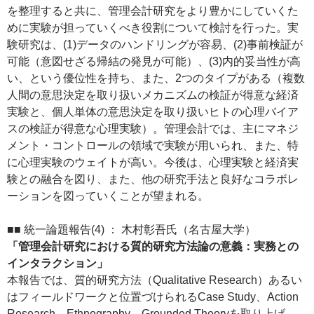
を整理すると共に、管理会計研究をより豊かにしていくた
めに実験が担っていくべき役割について検討を行った。実
験研究は、(1)データのハンドリングが容易、(2)事前検証が
可能（意図せざる帰結の発見が可能）、(3)内的妥当性が高
い、という優位性を持ち、また、2つのタイプがある（複数
人間の意思決定を取り扱いメカニズムの検証が得意な経済
実験と、個人単体の意思決定を取り扱いヒトの心理バイア
スの検証が得意な心理実験）。管理会計では、主にマネジ
メント・コントロールの領域で実験が用いられ、また、特
に心理実験のウェイトが高い。今後は、心理実験と経済実
験との融合を図り、また、他の研究手法と良好なコラボレ
ーションを図っていくことが望まれる。
■■ 統一論題報告(4) ： 木村彰吾氏（名古屋大学）
「管理会計研究における質的研究方法論の意義：実務との
インタラクション」
本報告では、質的研究方法（Qualitative Research）あるい
はフィールドワークと位置づけられるCase Study、Action
Research、Ethnography、Grounded Theoryを取り上げ、