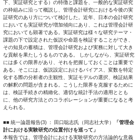
下、実証研究とする）の特徴と課題を、一般的な実証研究
の枠組みに沿って概説し、管理会計研究における今後の実
証研究のあり方について検討した。近年、日本の会計研究
においても実証研究が増加傾向にあり、これは管理会計研
究においても顕著である。実証研究は様々な研究テーマ・
課題の下で設定された仮説や命題を検証することができ、
その知見の蓄積は、管理会計研究および実務に対して大き
な貢献を果たしうるものである。 しかしながら、実証研究
には多くの限界があり、それを把握しておくことは重要で
ある。そこには、仮説設定におけるバイアス、変数を特定
化する際の分析者の主観性、実証モデルの選択、検証結果
の解釈の問題が含まれる。こうした限界を克服するために
は、検証手続きの精緻化、適切な統計手法の適用ととも
に、他の研究方法とのコラボレーションが重要になると考
えられる。
■■ 統一論題報告(3) ： 田口聡志氏（同志社大学）
「管理会
計における実験研究の位置付けを巡って」
本報告では、管理会計における実験研究の方法論的な意義