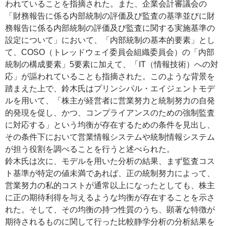
われていることを指摘された。また、企業会計審議会の
「財務報告に係る内部統制の評価及び監査の基準並びに財
務報告に係る内部統制の評価及び監査に関する実施基準の
設定について」において、「内部統制の基本的要素」とし
て、COSO（トレッドウェイ委員会組織委員会）の「内部
統制の構成要素」5要素に加えて、「IT（情報技術）への対
応」が謳われていることも指摘された。このような背景を
踏まえた上で、鈴木氏はプリンシパル・エイジェントモデ
ルを用いて、「株主が経営者に営業努力と統制努力の自発
的発現を促し、かつ、コンプライアンスのための強制監査
に対応する」という均衡が存在するための条件を見出し、
その条件下において営業情報システムや統制情報システム
が担う役割を調べることを行うと述べられた。
鈴木氏は次に、モデルを用いた分析の結果、まず監査コス
ト基準が特定の値未満であれば、正の統制努力によって、
営業努力の私的コストが通常以上になったとしても、株主
に正の期待利得を与えるような均衡が存在することを示さ
れた。そして、その均衡の持つ性質のうち、顕著な特徴が
期待されるものに関して行った比較静学分析の分析結果を