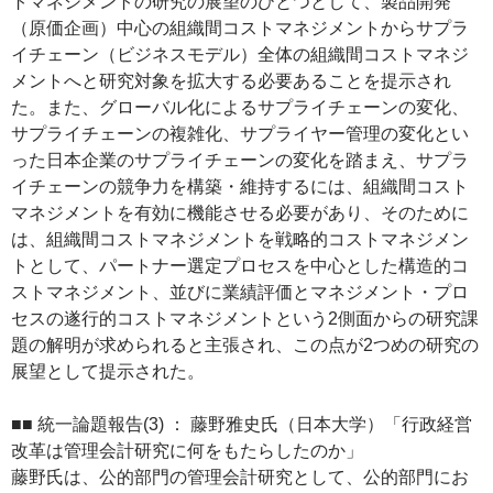
トマネジメントの研究の展望のひとつとして、製品開発
（原価企画）中心の組織間コストマネジメントからサプラ
イチェーン（ビジネスモデル）全体の組織間コストマネジ
メントへと研究対象を拡大する必要あることを提示され
た。また、グローバル化によるサプライチェーンの変化、
サプライチェーンの複雑化、サプライヤー管理の変化とい
った日本企業のサプライチェーンの変化を踏まえ、サプラ
イチェーンの競争力を構築・維持するには、組織間コスト
マネジメントを有効に機能させる必要があり、そのために
は、組織間コストマネジメントを戦略的コストマネジメン
トとして、パートナー選定プロセスを中心とした構造的コ
ストマネジメント、並びに業績評価とマネジメント・プロ
セスの遂行的コストマネジメントという2側面からの研究課
題の解明が求められると主張され、この点が2つめの研究の
展望として提示された。
■■ 統一論題報告(3) ： 藤野雅史氏（日本大学）「行政経営
改革は管理会計研究に何をもたらしたのか」
藤野氏は、公的部門の管理会計研究として、公的部門にお