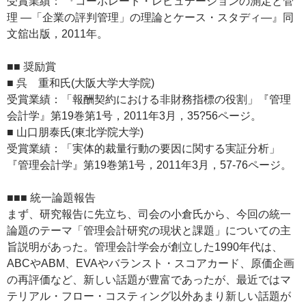
受賞業績： 『コーポレート・レピュテーションの測定と管
理 ―「企業の評判管理」の理論とケース・スタディ―』同
文舘出版，2011年。
■■ 奨励賞
■ 呉 重和氏(大阪大学大学院)
受賞業績：「報酬契約における非財務指標の役割」『管理
会計学』第19巻第1号，2011年3月，35?56ページ。
■ 山口朋泰氏(東北学院大学)
受賞業績：「実体的裁量行動の要因に関する実証分析」
『管理会計学』第19巻第1号，2011年3月，57-76ページ。
■■■ 統一論題報告
まず、研究報告に先立ち、司会の小倉氏から、今回の統一
論題のテーマ「管理会計研究の現状と課題」についての主
旨説明があった。管理会計学会が創立した1990年代は、
ABCやABM、EVAやバランスト・スコアカード、原価企画
の再評価など、新しい話題が豊富であったが、最近ではマ
テリアル・フロー・コスティング以外あまり新しい話題が