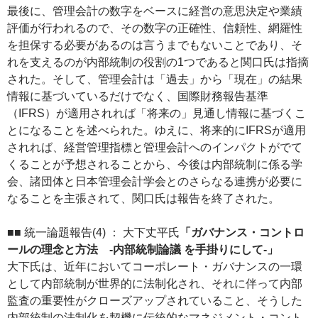
最後に、管理会計の数字をベースに経営の意思決定や業績
評価が行われるので、その数字の正確性、信頼性、網羅性
を担保する必要があるのは言うまでもないことであり、そ
れを支えるのが内部統制の役割の1つであると関口氏は指摘
された。そして、管理会計は「過去」から「現在」の結果
情報に基づいているだけでなく、国際財務報告基準
（IFRS）が適用されれば「将来の」見通し情報に基づくこ
とになることを述べられた。ゆえに、将来的にIFRSが適用
されれば、経営管理指標と管理会計へのインパクトがでて
くることが予想されることから、今後は内部統制に係る学
会、諸団体と日本管理会計学会とのさらなる連携が必要に
なることを主張されて、関口氏は報告を終了された。
■■ 統一論題報告(4) ： 大下丈平氏
「ガバナンス・コントロ
ールの理念と方法 ‐内部統制論議 を手掛りにして‐」
大下氏は、近年においてコーポレート・ガバナンスの一環
として内部統制が世界的に法制化され、それに伴って内部
監査の重要性がクローズアップされていること、そうした
内部統制の法制化を契機に伝統的なマネジメント・コント