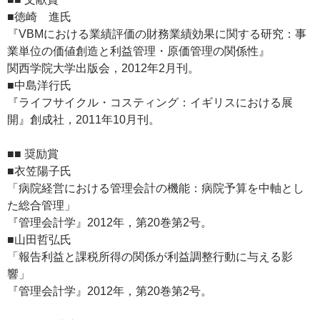
■徳崎 進氏
『VBMにおける業績評価の財務業績効果に関する研究：事
業単位の価値創造と利益管理・原価管理の関係性』
関西学院大学出版会，2012年2月刊。
■中島洋行氏
『ライフサイクル・コスティング：イギリスにおける展
開』創成社，2011年10月刊。
■■ 奨励賞
■衣笠陽子氏
「病院経営における管理会計の機能：病院予算を中軸とし
た総合管理」
『管理会計学』2012年，第20巻第2号。
■山田哲弘氏
「報告利益と課税所得の関係が利益調整行動に与える影
響」
『管理会計学』2012年，第20巻第2号。