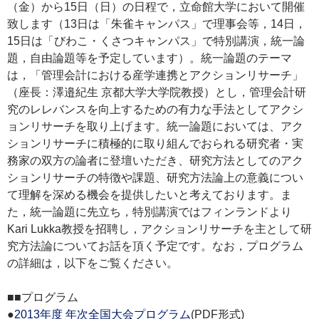
（金）から15日（日）の日程で，立命館大学において開催
致します（13日は「朱雀キャンパス」で理事会等，14日，
15日は「びわこ・くさつキャンパス」で特別講演，統一論
題，自由論題等を予定しています）。統一論題のテーマ
は，「管理会計における産学連携とアクションリサーチ」
（座長：澤邉紀生 京都大学大学院教授）とし，管理会計研
究のレレバンスを向上するための有力な手法としてアクシ
ョンリサーチを取り上げます。統一論題においては、アク
ションリサーチに積極的に取り組んでおられる研究者・実
務家の双方の論者に登壇いただき、研究方法としてのアク
ションリサーチの特徴や課題、研究方法論上の意義につい
て理解を深める機会を提供したいと考えております。ま
た，統一論題に先立ち，特別講演ではフィンランドより
Kari Lukka教授を招聘し，アクションリサーチを主として研
究方法論についてお話を頂く予定です。なお，プログラム
の詳細は，以下をご覧ください。
■■プログラム
●
2013年度 年次全国大会プログラム
(PDF形式)