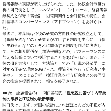
営者報酬の実際が取り上げられた。また、比較会計制度分
析の研究例として、マネジメント･コントロール、経営者報
酬契約と保守主義会計、組織間関係と会計情報の特性、会
計基準のコンバージェンス（アドプション）をあげられ
た。
最後に、椎葉氏は今後の研究の方向性の研究視点として、
（報酬契約などの）研究者が注目する制度を中心に、（保
守主義会計などの）それに関係する制度を同時に考慮し
て、その相互関係が（超過報酬などの）パフォーマンスに
与える影響について検証することをあげられた。また、今
後の研究方法として、方法論としての「組織の経済学」に
対する正確な理解をあげられ、理論分析を行う研究者と事
例やデータによる分析・検証作業を行う研究者との共同研
究の推進を提案されて、報告を終了された。
■■ 統一論題報告(3) ： 関口善昭氏
「性悪説に基づく内部統
制の限界とIT統制の最新事情」
関口氏は、まず、米国の統計によればほとんどの不正が内
部統制の不整備または機能低下から発生していることなど