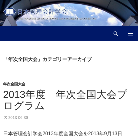
コ
ン
テ
ン
検
ツ
日本管理会計学会
索
へ
メインメ
ス
ニュー
キ
「年次全国大会」カテゴリーアーカイブ
ッ
プ
年次全国大会
2013年度 年次全国大会プ
ログラム
2013-06-30
日本管理会計学会2013年度全国大会を2013年9月13日