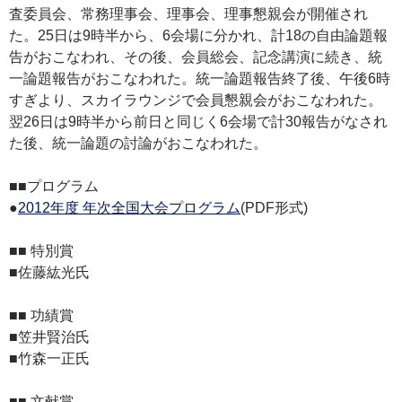
査委員会、常務理事会、理事会、理事懇親会が開催され
た。25日は9時半から、6会場に分かれ、計18の自由論題報
告がおこなわれ、その後、会員総会、記念講演に続き、統
一論題報告がおこなわれた。統一論題報告終了後、午後6時
すぎより、スカイラウンジで会員懇親会がおこなわれた。
翌26日は9時半から前日と同じく6会場で計30報告がなされ
た後、統一論題の討論がおこなわれた。
■■プログラム
●
2012年度 年次全国大会プログラム
(PDF形式)
■■ 特別賞
■佐藤紘光氏
■■ 功績賞
■笠井賢治氏
■竹森一正氏
■■ 文献賞