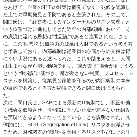
をあげて、企業の不正の対策は摘発でなく、兆候を認識し
た上での早期発見と予防であると主張された。その上で、
関口氏は、「経営者によるインターナルのリスク管理」と
いう位置づけに進化してきた近年の内部統制において、そ
の底流に流れる思想は’性悪説’であると強調された。さら
に、この’性悪説’は競争力の源泉は人財であるという考え方
と矛盾しており、内部統制は従業員の心底からの支持は得
にくい状況にあると述べられた。これを踏まえると、人間
は生まれながら弱い動物であり、”魔が差す”場合がありうる
という”性弱説”に基づき、魔が差さない制度、プロセス、シ
ステムを構築し、従業員と家族を守るのが内部統制の本来
の目的であるとする方が納得できると関口氏は唱えられ
た。
次に、関口氏は、SAPによる最新のIT統制では、不正を働
く機会を低減させ、性弱説に基づいた魔が差さない仕組み
を実現できるようになってきていることを説明された。具
体的には、SOD（Segregation of Duty）リスクを低減させ
るため、財務諸表の信頼性を棄損するリスク並びにそのリ