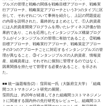
ブルズの管理と戦略の関係を戦略目標アプローチ、戦略実
行アプローチ、戦略策定アプローチという3つのタイプに区
分して、それぞれについて事例を紹介し、上記の問題提起
の内容を説明された。最終的なまとめとして、①人的資産
には人的資産開発プログラムを用いたレディネス評価が効
果的であり、これを応用したインタンジブルズ構築プログ
ラムがインタンジブルズの管理に有効であること、②戦略
目標アプローチ、戦略実行アプローチ、戦略策定アプロー
チの3つのアプローチごとに対応するインタンジブルズの管
理が異なること、③インタンジブルズの人的資産、情報資
産、組織資産は、それぞれに個別に管理するのではなく、
因果関係を持たせて管理する必要があること、を示され
た。
■■ 統一論題報告(2)： 窪田祐一氏（大阪府立大学）「組織
間コストマネジメント研究の展開」
窪田氏は、約20年が経過してきた組織間コストマネジメン
トに関連する国内外の先行研究をレビューし、組織間コス