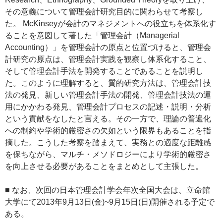
その意義について管理会計研究目的に関わらせて考察し
た。 McKinseyが会計のマネジメントへの役立ちを体系化す
ることを意図して著した「管理会計（Managerial
Accounting）」を管理会計の原点と位置づけると、管理会
計研究の原点は、管理会計実践を観察し体系化すること、
そして管理会計手法を開発することであることを説明し
た。このように理解すると、質的研究方法は、管理会計技
法の発見、新しい管理会計手法の開発、管理会計技法の運
用にかかわる発見、管理会計プロセスの記述・説明・分析
という貢献をなしたと言える。その一方で、理論の普遍化
への制約や学術的厳密さの欠如という限界もあることを指
摘した。こうした考察を踏まえて、実務との適度な距離感
を保ちながら、マルチ・メソドロジーにより学術的厳密さ
を向上させる必要があることをまとめとして主張した。
■ なお、次回の日本管理会計学会年次全国大会は、立命館
大学にて2013年9月13日(金)~9月15日(日)開催される予定で
ある。