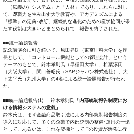
「（広義の）システム」と「人材」であり、これらに対し
て、即戦力を生み出す大学教育や、アカデミズムによる
『標準』の定義･改訂、継続的な進化のための産学協同が果
たす役割は大きいとまとめられて、報告を終了された。
■■統一論題報告
記念講演会に引き続いて、原田昇氏（東京理科大学）を座
長として、「コントロール機能としての管理会計」という
テーマのもとで、鈴木孝則氏（早稲田大学）、椎葉淳氏
（大阪大学）、関口善昭氏（SAPジャパン株式会社）、大
下丈平氏（九州大学）の4名による統一論題報告が行われ
た。
■■統一論題報告(1) ： 鈴木孝則氏
「内部統制報告制度にお
ける情報システムの意義」
鈴木氏は、まず金融商品取引法による内部統制報告制度の
導入に対応して、多くの企業で内部統制の整備･運用の一環
として、あるいは、これを契機としてITの投資が活発に行