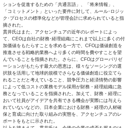
ションを促進するための「共通言語」、「将来情報」、
「コミットメント」といった要件に対して、ルール･ロジッ
ク･プロセスの標準化などが管理会計に求められていると指
摘された。
貫井氏はまた、アクセンチュアの近年のレポートによっ
て、CEOは自社の財務･経理組織にこれまで以上に多くの付
加価値をもたらすことを求める一方で、CFOは価値創造を
推進させる戦略的業務へより多くの時間を費やすことを望
んでいることを指摘された。さらに、CFOはグローバリゼ
ーションがもたらす最大の恩恵は、様々なソーシングの選
択肢を活用して地球的規模でさらなる価値創造に役立てら
れることだと考えていること、競争圧力と経済情勢の影響
によって低コストの業務モデル採用が財務・経理組織に急
務となっていることを指摘された。加えて、財務・経理に
おいて社員がアイデアを共有できる機会が実際には与えら
れていないなどの、日本企業における財務・経理の人材確
保と育成に向けた取り組みの実態を、アクセンチュアのレ
ポートをもとに示された。
以上を踏まえて、貫井氏は、今後の企業の成否を握るのは