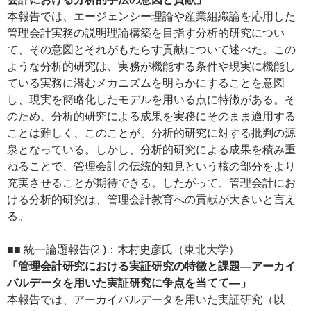
本報告では、エージェンシー理論や産業組織論を応用した
管理会計実務の説明理論構築を目指す分析的研究につい
て、その意図とそれがもたらす貢献について述べた。この
ような分析的研究は、実務が機能する条件や現実に機能し
ている実務に潜むメカニズムを明らかにすることを意図
し、現実を簡略化したモデルを用いる点に特徴がある。そ
のため、分析的研究による成果を実務にそのまま適用する
ことは難しく、このことが、分析的研究に対する批判の源
泉となっている。しかし、分析的研究による成果を積み重
ねることで、管理会計の伝統的知見という核の部分をより
充実させることが期待できる。したがって、管理会計にお
ける分析的研究は、管理会計教育への貢献が大きいと言え
る。
■■ 統一論題報告(2 )：木村史彦氏（東北大学）
「管理会計研究における実証研究の特徴と課題―アーカイ
バルデータを用いた実証研究に争点を当てて―」
本報告では、アーカイバルデータを用いた実証研究（以