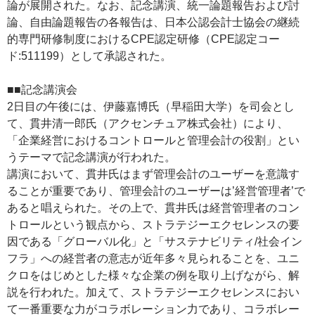
論が展開された。なお、記念講演、統一論題報告および討
論、自由論題報告の各報告は、日本公認会計士協会の継続
的専門研修制度におけるCPE認定研修（CPE認定コー
ド:511199）として承認された。
■■記念講演会
2日目の午後には、伊藤嘉博氏（早稲田大学）を司会とし
て、貫井清一郎氏（アクセンチュア株式会社）により、
「企業経営におけるコントロールと管理会計の役割」とい
うテーマで記念講演が行われた。
講演において、貫井氏はまず管理会計のユーザーを意識す
ることが重要であり、管理会計のユーザーは’経営管理者’で
あると唱えられた。その上で、貫井氏は経営管理者のコン
トロールという観点から、ストラテジーエクセレンスの要
因である「グローバル化」と「サステナビリティ/社会イン
フラ」への経営者の意志が近年多々見られることを、ユニ
クロをはじめとした様々な企業の例を取り上げながら、解
説を行われた。加えて、ストラテジーエクセレンスにおい
て一番重要な力がコラボレーション力であり、コラボレー