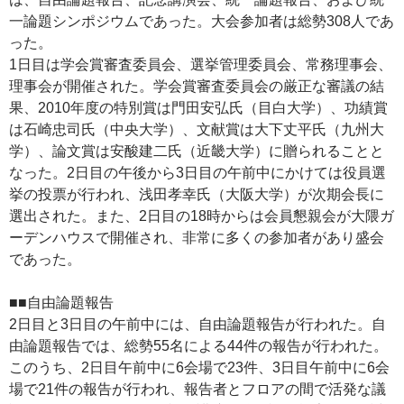
一論題シンポジウムであった。大会参加者は総勢308人であ
った。
1日目は学会賞審査委員会、選挙管理委員会、常務理事会、
理事会が開催された。学会賞審査委員会の厳正な審議の結
果、2010年度の特別賞は門田安弘氏（目白大学）、功績賞
は石崎忠司氏（中央大学）、文献賞は大下丈平氏（九州大
学）、論文賞は安酸建二氏（近畿大学）に贈られることと
なった。2日目の午後から3日目の午前中にかけては役員選
挙の投票が行われ、浅田孝幸氏（大阪大学）が次期会長に
選出された。また、2日目の18時からは会員懇親会が大隈ガ
ーデンハウスで開催され、非常に多くの参加者があり盛会
であった。
■■自由論題報告
2日目と3日目の午前中には、自由論題報告が行われた。自
由論題報告では、総勢55名による44件の報告が行われた。
このうち、2日目午前中に6会場で23件、3日目午前中に6会
場で21件の報告が行われ、報告者とフロアの間で活発な議