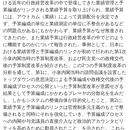
ける近年の行政経営改革の中で登場してきた業績管理と予
算編成がリンクされる業績予算を取り上げられ、業績予算
には、アウトカム（業績）によって資源配分を決定でき
ず、予算編成の単位と業績測定の単位に不整合があるなど
の問題点があるにもかかわらず、業績予算がなぜ推進され
てきたのか、また業績予算は行政経営改革の中でどのよう
に機能するのかについて報告された。事例として、日本に
おける業績管理と予算編成のリンクが初めて行われた第1次
小泉内閣当時の予算制度改革、および民主党への政権交代
後の予算制度改革が紹介された。この2つの予算制度改革の
分析を通して、第1に、小泉内閣当時の諮問会議を設置した
トップダウンの意思決定による予算編成や政権交代後の予
算編成プロセスの公開といった予算制度改革が意図せざる
結果として予算編成にかかわるプレーヤの分散化を生みだ
し、しかもシステムの整備自体が目的化したこと、第2に、
業績予算と予算編成のリンクは官僚制多元主義のもとで整
備されると同時にそれを強化していき、予算編成プロセス
への内閣や与党議員の直接介入など政治的アカウンタビリ
ティを高めるために動員されたこと、を示された。 これら