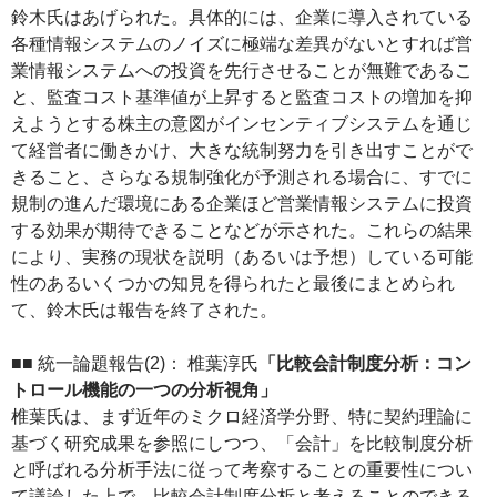
鈴木氏はあげられた。具体的には、企業に導入されている
各種情報システムのノイズに極端な差異がないとすれば営
業情報システムへの投資を先行させることが無難であるこ
と、監査コスト基準値が上昇すると監査コストの増加を抑
えようとする株主の意図がインセンティブシステムを通じ
て経営者に働きかけ、大きな統制努力を引き出すことがで
きること、さらなる規制強化が予測される場合に、すでに
規制の進んだ環境にある企業ほど営業情報システムに投資
する効果が期待できることなどが示された。これらの結果
により、実務の現状を説明（あるいは予想）している可能
性のあるいくつかの知見を得られたと最後にまとめられ
て、鈴木氏は報告を終了された。
■■ 統一論題報告(2)： 椎葉淳氏
「比較会計制度分析：コン
トロール機能の一つの分析視角」
椎葉氏は、まず近年のミクロ経済学分野、特に契約理論に
基づく研究成果を参照にしつつ、「会計」を比較制度分析
と呼ばれる分析手法に従って考察することの重要性につい
て議論した上で、比較会計制度分析と考えることのできる